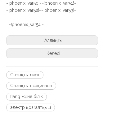
~!phoenix_var51!~
~!phoenix_var50!~
~!phoenix_var53!~
~!phoenix_var52!~
~!phoenix_var54!~
Алдыңғы:
Келесі:
Сызықты диск
Сызықтың сақинасы
flang және білік
электр қозғалтқыш