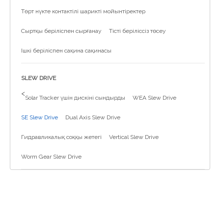
Төрт нүкте контактілі шарикті мойынтіректер
Сыртқы беріліспен сырғанау
Тісті беріліссіз төсеу
Ішкі беріліспен сақина сақинасы
SLEW DRIVE
>
Solar Tracker үшін дискіні сындырды
WEA Slew Drive
SE Slew Drive
Dual Axis Slew Drive
Гидравликалық соққы жетегі
Vertical Slew Drive
Worm Gear Slew Drive