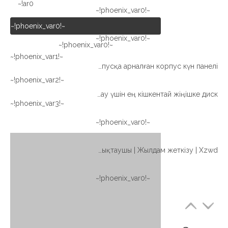
ar0!~
~!phoenix_var0!~
~!phoenix_var0!~
~!phoenix_var0!~
~!phoenix_var0!~
~!phoenix_var1!~
Жоғары сапалы SE SERIES қоршалған корпусқа арналған корпус күн панелі
~!phoenix_var2!~
Қытайдың ыстық сатылымы Күнді бақылау үшін ең кішкентай жіңішке диск
~!phoenix_var3!~
~!phoenix_var0!~
Өнеркәсіптік және OEM қосымшаларына арналған ұйықтаушы | Жылдам жеткізу | Xzwd
~!phoenix_var0!~