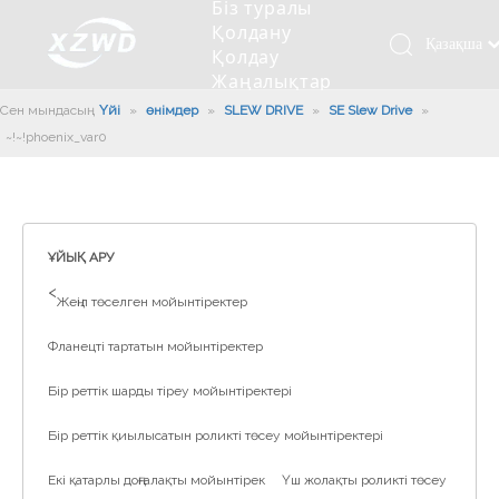
Біз туралы
Қолдану
Қазақша
Қолдау
Жаңалықтар
românesc
Бізбен
Сен мындасың:
Үйі
»
өнімдер
»
SLEW DRIVE
»
SE Slew Drive
»
Türk dili
хабарласыңыз
~!phoenix_var0!~
Tiếng Việt
Кесетін төсеу
Компания туралы мәлімет
Инженерлік машиналар
Мойынтіректерді орнату
Ұзындығы сақина
한국어
Кесетін көлік
Тарих
Балшықты тазалағыш
Тіректің қызмет етуі
Сызықты дискілер
日本語
Өндірістік қуаты
Толтыру машинасы
Тіректің тозуы
Компанияның мәдениеті
Italiano
ҰЙЫҚ АРУ
Deutsch
Сынақ жабдығы
Пісіру роботы
Өндіріс
Өнеркәсіп жаңалықтары
>
Жеңіл төселген мойынтіректер
Português
Сапа бақылауы
Жүк көлігімен соққы алған
Жүктеу
Español
Фланецті тартатын мойынтіректер
Куәлік
Автоматты орнату сызығы
Pусский
Бір реттік шарды тіреу мойынтіректері
Français
Паллетизация роботтары
العربية
Бір реттік қиылысатын роликті төсеу мойынтіректері
English
Екі қатарлы доңғалақты мойынтірек
Үш жолақты роликті төсеу