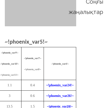
Соңғы
жаңалықтар
~!phoenix_var5!~
~!phoenix_var9!~
~!phoenix_var7!~
~!phoenix_var10!~
~!phoenix_var6!~
~!phoenix_var8!~
~!phoenix_var11!~
1.1
0.4
~!phoenix_var24!~
3
0.6
~!phoenix_var26!~
13.5
1.5
~!phoenix_var28!~