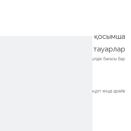
қосымша
тауарлар
Жабық тұрғын үйге арналған Callical Gear Doys SP14 SE14 Жеңілдік бағасы бар
~!phoenix_var0!~
Науқанның жоғары квлюзі Қосылған корпус, бірыңғай құрт жіңді драйв
~!phoenix_var0!~
~!phoenix_var0!~