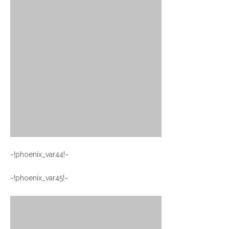
~!phoenix_var44!~
~!phoenix_var45!~