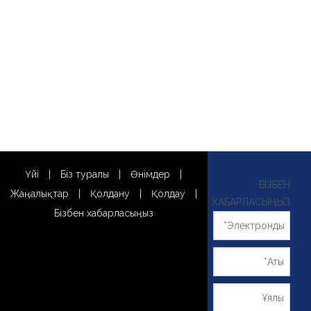
Үйі
|
Біз туралы
|
Өнімдер
|
БІЗБЕН
Жаңалықтар
|
Қолдану
|
Қолдау
|
ХАБАРЛАСЫҢЫЗ
Бізбен хабарласыңыз