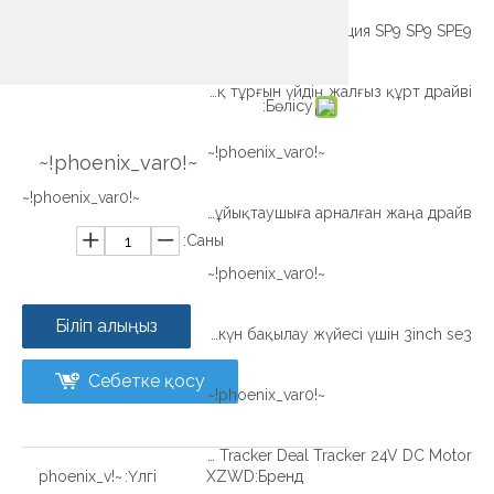
Қарды жылжытуға арналған Ыстық сатылымды жылжытуға арналған акция SP9 SP9 SPE9
Қорған жабық тұрғын үйдің жалғыз құрт драйві
Бөлісу:
~!phoenix_var0!~
~!phoenix_var0!~
~!phoenix_var0!~
Pinion Type Drive Drive көмегімен ұйықтаушыға арналған жаңа драйв
Саны:
~!phoenix_var0!~
Біліп алыңыз
Xzwd кішкентай жіңішке диск, күн бақылау жүйесі үшін 3inch se3
Себетке қосу
~!phoenix_var0!~
SE SERIES SERIES ҰЗАҚ ТАЗАЛАУЫ SE9 SE9 Solar Tracker Deal Tracker 24V DC Motor
~!phoenix_v
Үлгі:
XZWD
Бренд: