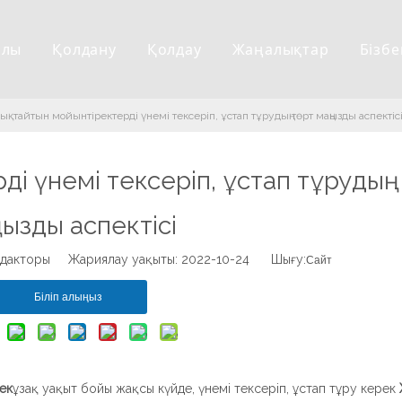
алы
Қолдану
Қолдау
Жаңалықтар
Бізб
ықтайтын мойынтіректерді үнемі тексеріп, ұстап тұрудың төрт маңызды аспектіс
і үнемі тексеріп, ұстап тұрудың
ызды аспектісі
дакторы Жариялау уақыты: 2022-10-24 Шығу:
Сайт
Біліп алыңыз
ек
ұзақ уақыт бойы жақсы күйде, үнемі тексеріп, ұстап тұру керек