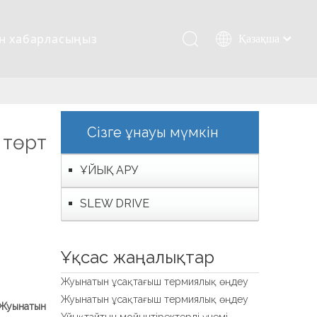
ен хабарласыңыз
Қазақша
românesc
Türk dili
і
Tiếng Việt
한국어
Сізге ұнауы мүмкін
 төрт
日本語
Italiano
ҰЙЫҚ АРУ
Deutsch
SLEW DRIVE
Português
Español
Pусский
Ұқсас жаңалықтар
Français
Жуынатын ұсақтағыш термиялық өңдеу
العربية
Жуынатын ұсақтағыш термиялық өңдеу
Жуынатын
English