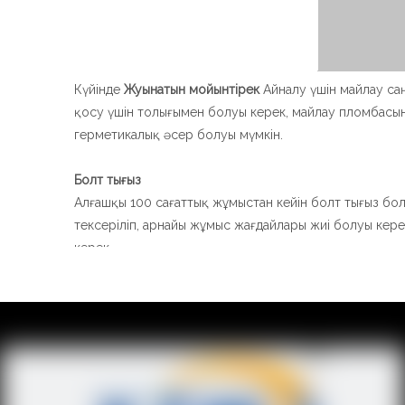
Күйінде
Жуынатын мойынтірек
Айналу үшін майлау са
қосу үшін толығымен болуы керек, майлау пломбасы
герметикалық әсер болуы мүмкін.
Болт тығыз
Алғашқы 100 сағаттық жұмыстан кейін болт тығыз бол
тексеріліп, арнайы жұмыс жағдайлары жиі болуы кере
керек.
Тығыздау инспекциясы
Тығыздау материалы
Жуынатын мойынтірек
Ыстыққа тө
резеңке.
Айналмалы қолдауды пайдалану кезінде xuzhou Wand
нашар немесе сынғыш болса, оны дереу ауыстыру ке