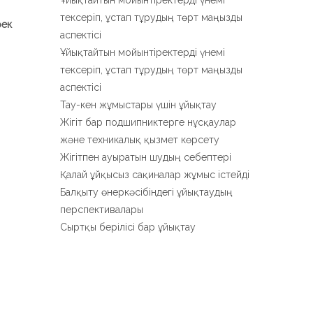
Ұйықтайтын мойынтіректерді үнемі
тексеріп, ұстап тұрудың төрт маңызды
рек
аспектісі
Ұйықтайтын мойынтіректерді үнемі
тексеріп, ұстап тұрудың төрт маңызды
аспектісі
Тау-кен жұмыстары үшін ұйықтау
Жігіт бар подшипниктерге нұсқаулар
және техникалық қызмет көрсету
Жігітпен ауыратын шудың себептері
Қалай ұйқысыз сақиналар жұмыс істейді
Балқыту өнеркәсібіндегі ұйықтаудың
перспективалары
Сыртқы берілісі бар ұйықтау