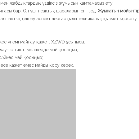
мен жабдықтардың үздіксіз жұмысын қамтамасыз ету.
инасы бар. Ол үшін сақтық шараларын енгізеді
Жуынатын мойынті
 алшақтық өлшеу аспектілері арқылы техникалық қызмет көрсету.
кес үнемі майлау қажет. XZWD ұсынысы:
eway-ге тиісті мөлшерде май қосыңыз;
 сәйкес май қосыңыз;
есе қажет емес майды қосу керек.