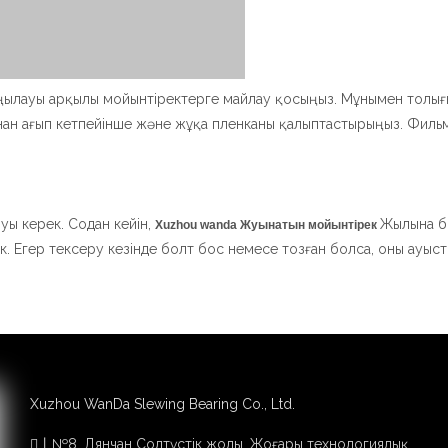
ңылауы арқылы мойынтіректерге майлау қосыңыз. Мұнымен толы
нан ағып кетпейінше және жұқа пленканы қалыптастырыңыз. Филь
уы керек. Содан кейін,
Жылына б
Xuzhou wanda
Жуынатын мойынтірек
к. Егер тексеру кезінде болт бос немесе тозған болса, оны ауыс
зімділігі және атмосфералық коррозияның жақсы қасиеттері бар 
a тұрақты тығыздағыш белдеулер ұсынады. Егер герметикалық бе
Xuzhou WanDa Slewing Bearing Co., Ltd.
рек.
丨№8, Дянчан Солтүстік жолы, Жоғары технологиялық
