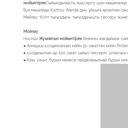
мойынтірек
Сыйымдылықты жақсарту үшін машиналар 
Бұл мақалада Xuzhou Wanda-дың ұйқыға арналған сақ
Майлау, болт тығыздығы, тығыздағышты тексеру және
Мойлау
Нәсілші
Жуынатын мойынтірек
Өнімнің жағдайына сәй
● Алғашқы қолданғаннан кейін 50 сағаттан кейін Rick
● қолданылған әр 100 сағат сайын тексеріп, штангаға
● Ұзақ уақыт бұрын немесе пайдаланылмай бұрын нем