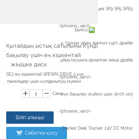
Қарды жылжытуға арналған Ыстық сатылымды жылжытуға арналған акция SP9 SP9 SPE9
~!phoenix_var0!~
Бөлісу:
Қорған жабық тұрғын үйдің жалғыз құрт драйві
Қытайдың ыстық сатылымы Күнді
бақылау үшін ең кішкентай
Pinion Type Drive Drive көмегімен ұйықтаушыға арналған жаңа драйв
жіңішке диск
SE3 ең кішкентай SPEWN DRIVE 2 күн
~!phoenix_var0!~
панельдер үшін қолданылуы мүмкін.
Саны:
Xzwd кішкентай жіңішке диск, күн бақылау жүйесі үшін 3inch se3
~!phoenix_var0!~
Біліп алыңыз
SE SERIES SERIES ҰЗАҚ ТАЗАЛАУЫ SE9 SE9 Solar Tracker Deal Tracker 24V DC Motor
Себетке қосу