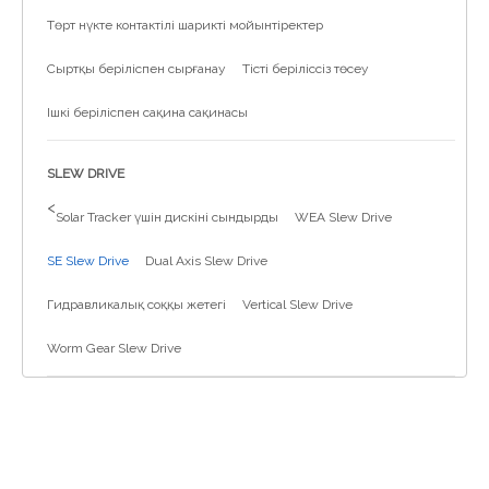
Төрт нүкте контактілі шарикті мойынтіректер
Сыртқы беріліспен сырғанау
Тісті беріліссіз төсеу
Ішкі беріліспен сақина сақинасы
SLEW DRIVE
>
Solar Tracker үшін дискіні сындырды
WEA Slew Drive
SE Slew Drive
Dual Axis Slew Drive
Гидравликалық соққы жетегі
Vertical Slew Drive
Worm Gear Slew Drive