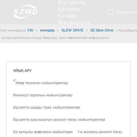
Біз туралы
Қолдану
Қазақша
Қолдау
Жаңалықтар
românesc
Бізбен
Сен мындасың:
Үйі
»
өнімдер
»
SLEW DRIVE
»
SE Slew Drive
»
Türk dili
Қытайдың
хабарласыңыз
ыстық сатылымы Күнді бақылау үшін ең кішкентай жіңішке диск
Tiếng Việt
Кесетін төсеу
Компания туралы мәлімет
Инженерлік машиналар
Мойынтіректерді орнату
Ұзындығы сақина
한국어
Кесетін көлік
Тарих
Балшықты тазалағыш
Тіректің қызмет етуі
Сызықты дискілер
日本語
Өндірістік қуаты
Толтыру машинасы
Тіректің тозуы
Компанияның мәдениеті
Italiano
ҰЙЫҚ АРУ
Deutsch
Сынақ жабдығы
Пісіру роботы
Өндіріс
Өнеркәсіп жаңалықтары
>
Жеңіл төселген мойынтіректер
Português
Сапа бақылауы
Жүк көлігімен соққы алған
Жүктеу
Español
Фланецті тартатын мойынтіректер
Куәлік
Автоматты орнату сызығы
Pусский
Бір реттік шарды тіреу мойынтіректері
Français
Паллетизация роботтары
العربية
Бір реттік қиылысатын роликті төсеу мойынтіректері
English
Екі қатарлы доңғалақты мойынтірек
Үш жолақты роликті төсеу