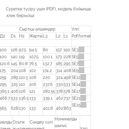
Суретке түсіру үшін (PDF), модель бойынша
клик беріңізші.
Сыртқы өлшемдер
Улгі
Д2
D1
Н2
Жарты
L3
L2
L1
Pdf.format
100
126
97.5
94.5
80
157
190
SE3
100
140
119
107.5
100.1
173
228
SE5
120.6
145
80.8
76.5
132.7
185
295
SE7
175
204
108
102
174.2
314
408
SE9
259
289
110.5
106
220
324
498
SE12
295
325
110
106
237.6
330
533
SE14
365.1
406
126
121
282.55
378
578
SE17
466.7
533
136.5
133
339.1
462
737
SE21
SE25
565
628
130
133
401.8
462
863
Номиналды
диалды
Осьтік
Сәндеу сәті
шығыс
ктеме
жүктеме
момент
Улгі