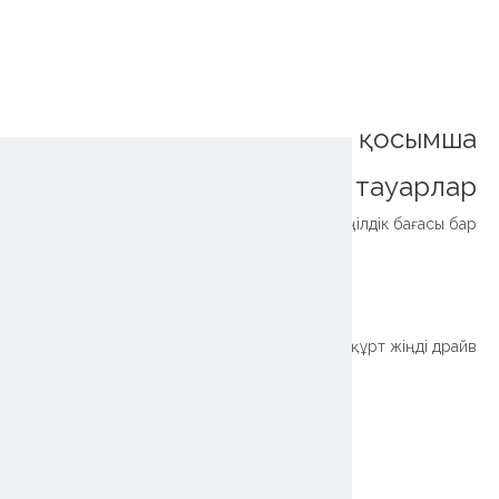
қосымша
тауарлар
Жабық тұрғын үйге арналған Callical Gear Doys SP14 SE14 Жеңілдік бағасы бар
~!phoenix_var0!~
Науқанның жоғары квлюзі Қосылған корпус, бірыңғай құрт жіңді драйв
~!phoenix_var0!~
~!phoenix_var0!~