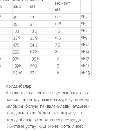
момент
р
жыр
кН
кН
6
30
1.1
0.4
SE3
45
3
0.6
SE5
133
13.5
1.5
SE7
338
33.9
6.5
SE9
0
475
54.3
7.5
SE12
2
555
67.8
8
SE14
0
976
135.6
10
SE17
0
1598
203
15
SE21
5
2360
271
18
SE25
Қолданбалар
Ана жерде па көптеген қолданбалар -да
қайсы та өлтіру машина жүргізу консерв
қалбыры болуы пайдаланылады, алдымен
сондықтан ол болды жетілдіру үшін
қолданбалар сол талап ету екеуі де
Жүктеме ұстау күш және рота ликес