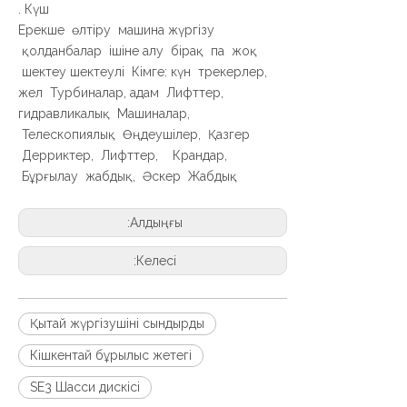
Күш.
Ерекше өлтіру машина жүргізу
қолданбалар ішіне алу бірақ па жоқ
шектеу шектеулі Кімге: күн трекерлер,
жел Турбиналар, адам Лифттер,
гидравликалық Машиналар,
Телескопиялық Өңдеушілер, Қазгер
Дерриктер, Лифттер, Крандар,
Бұрғылау жабдық, Әскер Жабдық
Алдыңғы:
Келесі:
Қытай жүргізушіні сындырды
Кішкентай бұрылыс жетегі
SE3 Шасси дискісі