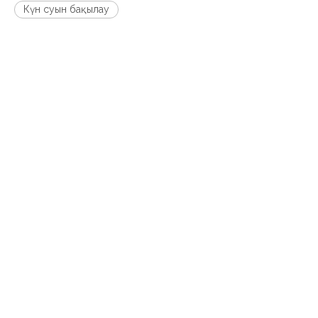
Күн суын бақылау