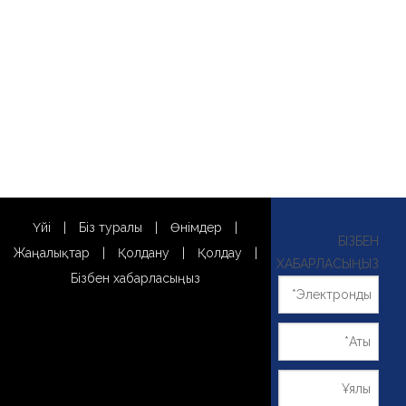
Үйі
|
Біз туралы
|
Өнімдер
|
БІЗБЕН
Жаңалықтар
|
Қолдану
|
Қолдау
|
ХАБАРЛАСЫҢЫЗ
Бізбен хабарласыңыз