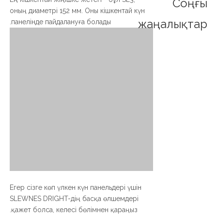
Соңғы
оның диаметрі 152 мм. Оны кішкентай күн
жаңалықтар
панелінде пайдалануға болады.
Егер сізге көп үлкен күн панельдері үшін
SLEWNES DRIGHT-дің басқа өлшемдері
қажет болса, келесі бөлімнен қараңыз.