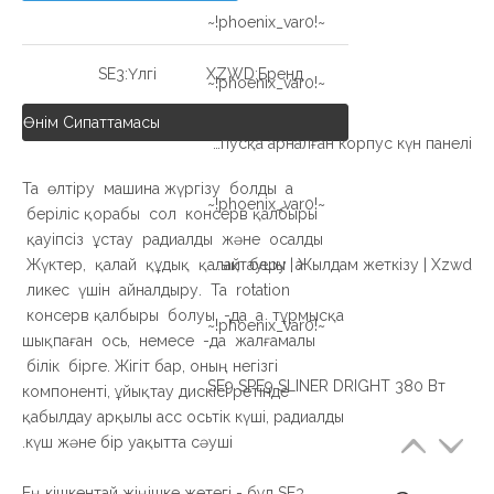
~!phoenix_var0!~
SE3
Үлгі:
XZWD
Бренд:
~!phoenix_var0!~
Өнім Сипаттамасы
Жоғары сапалы SE SERIES қоршалған корпусқа арналған корпус күн панелі
Та өлтіру машина жүргізу болды a
~!phoenix_var0!~
беріліс қорабы сол консерв қалбыры
қауіпсіз ұстау радиалды және осалды
Жүктер, қалай құдық қалай беру a
Өнеркәсіптік және OEM қосымшаларына арналған ұйықтаушы | Жылдам жеткізу | Xzwd
ликес үшін айналдыру. Та rotation
консерв қалбыры болуы -да a тұрмысқа
~!phoenix_var0!~
шықпаған ось, немесе -да жалғамалы
білік бірге. Жігіт бар, оның негізгі
SE9 SPE9 SLINER DRIGHT 380 Вт
компоненті, ұйықтау дискісі ретінде
қабылдау арқылы асс осьтік күші, радиалды
күш және бір уақытта сәуші.
Ең кішкентай жіңішке жетегі - бұл SE3,