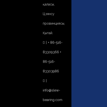
қаласы,
Цзянсу
провинциясы,
Қытай.
丨
+ 86-516-

83309366 +
86-516-
83303986
丨

info@slew-
bearing.com