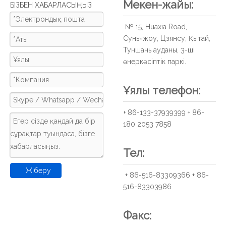
Мекен-жайы:
БІЗБЕН ХАБАРЛАСЫҢЫЗ
№ 15, Huaxia Road,
Суньчжоу, Цзянсу, Қытай,
Туншань ауданы, 3-ші
өнеркәсіптік паркі.
Ұялы телефон:
+ 86-133-37939399 + 86-
180 2053 7858
Тел:
Жіберу
+ 86-516-83309366 + 86-
516-83303986
Факс: