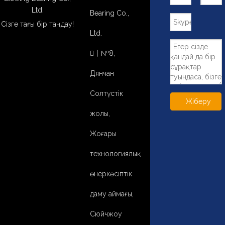
Ltd.
Bearing Co.,
Сізге тағы бір таңдау!
Ltd.
丨№8,

Дянчан
Солтүстік
Жіберу
жолы,
Жоғары
технологиялық
өнеркәсіптік
даму аймағы,
Сюйчжоу