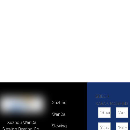
БІЗБЕН
Xuzhou
ХАБАРЛАСЫҢЫЗ
WanDa
Xuzhou WanDa
Slewing
Slewing Bearing Co.,