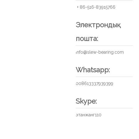
+ 86-516-83915766
Электрондық
пошта:
info@slew-bearing.com
Whatsapp:
008613337939399
Skype:
этанжанг110