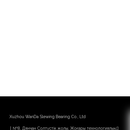
Xuzhou WanDa Slewing Bearing Co., Ltd.
丨№8, Дянчан Солтүстік жолы, Жоғары технологиялық
