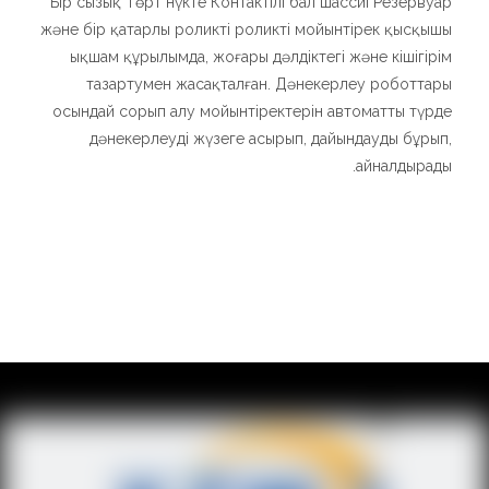
Бір сызық Төрт нүкте Контактілі бал шассиі Резервуар
және бір қатарлы роликті роликті мойынтірек қысқышы
ықшам құрылымда, жоғары дәлдіктегі және кішігірім
тазартумен жасақталған. Дәнекерлеу роботтары
осындай сорып алу мойынтіректерін автоматты түрде
дәнекерлеуді жүзеге асырып, дайындауды бұрып,
айналдырады.