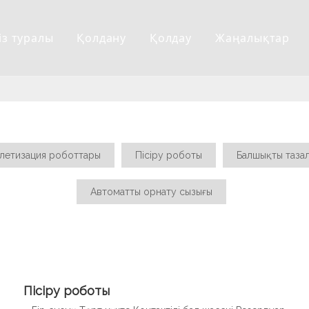
із туралы
Қолдану
Қолдау
Жаңалықтар
летизация роботтары
Пісіру роботы
Балшықты таза
Автоматты орнату сызығы
Пісіру роботы