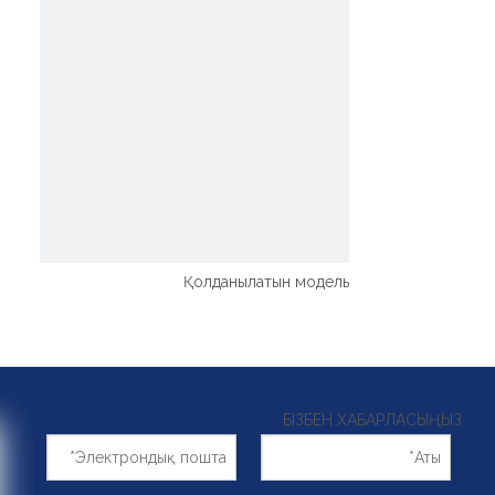
Қолданылатын модель
010.25.315
БІЗБЕН ХАБАРЛАСЫҢЫЗ