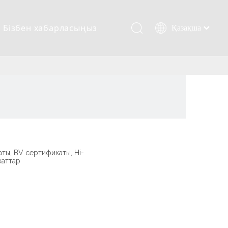
Бізбен хабарласыңыз
Қазақша
românesc
Türk dili
Tiếng Việt
한국어
日本語
Italiano
Deutsch
Português
ты, BV сертификаты, Hi-
аттар.
Español
Pусский
Français
العربية
English