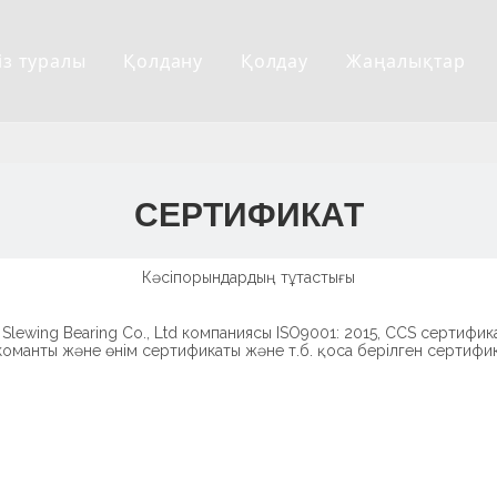
із туралы
Қолдану
Қолдау
Жаңалықтар
СЕРТИФИКАТ
Кәсіпорындардың тұтастығы
lewing Bearing Co., Ltd компаниясы ISO9001: 2015, CCS сертифика
команты және өнім сертификаты және т.б. қоса берілген сертифик