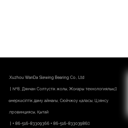
Xuzhou WanDa Slewing Bearing Co., Ltd.
丨№8, Дянчан Солтүстік жолы, Жоғары технологиялық

өнеркәсіптік даму аймағы, Сюйчжоу қаласы, Цзянсу
провинциясы, Қытай.
丨
+ 86-516-83309366 + 86-516-83303986
