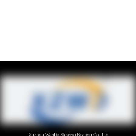
Xuzhou WanDa Slewing Bearing Co., Ltd.