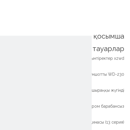
қосымша
тауарлар
Жеңіл түрі Кішкентай ұйқышылдық мойынтіректер xzwd
XZWD Станция фланеці мен жұқа түрдегі жіңішке және жұқа жүншотты WD-230
Жоғары сапалы Қытай жел турбинасын жеткізеді, мырыш мырыш мырыш шашыраңқы жүгінді
XZWD ауыр міндеті Үш жолдан тұратын ролик (13 серия) Тау-кен жабдықтарын өңдеуге арналған дром барабансыз
Ауыр жабдыққа арналған үш қатардағы роликті сақиналы сақиналы сақинасы (13 серия)