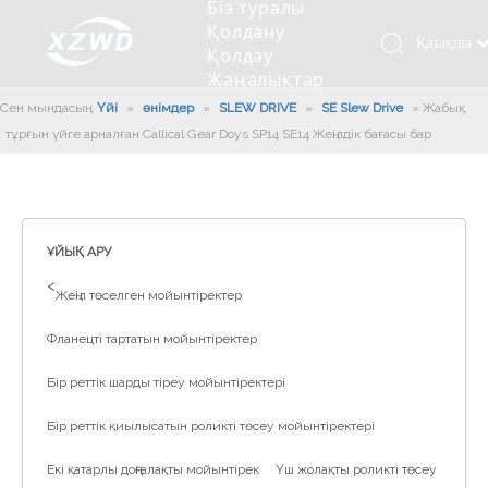
Біз туралы
Қолдану
Қазақша
Қолдау
Жаңалықтар
românesc
Бізбен
Сен мындасың:
Үйі
»
өнімдер
»
SLEW DRIVE
»
SE Slew Drive
»
Türk dili
Жабық
хабарласыңыз
тұрғын үйге арналған Callical Gear Doys SP14 SE14 Жеңілдік бағасы бар
Tiếng Việt
Кесетін төсеу
Компания туралы мәлімет
Инженерлік машиналар
Мойынтіректерді орнату
Ұзындығы сақина
한국어
Кесетін көлік
Тарих
Балшықты тазалағыш
Тіректің қызмет етуі
Сызықты дискілер
日本語
Өндірістік қуаты
Толтыру машинасы
Тіректің тозуы
Компанияның мәдениеті
Italiano
ҰЙЫҚ АРУ
Deutsch
Сынақ жабдығы
Пісіру роботы
Өндіріс
Өнеркәсіп жаңалықтары
>
Жеңіл төселген мойынтіректер
Português
Сапа бақылауы
Жүк көлігімен соққы алған
Жүктеу
Español
Фланецті тартатын мойынтіректер
Куәлік
Автоматты орнату сызығы
Pусский
Бір реттік шарды тіреу мойынтіректері
Français
Паллетизация роботтары
العربية
Бір реттік қиылысатын роликті төсеу мойынтіректері
English
Екі қатарлы доңғалақты мойынтірек
Үш жолақты роликті төсеу