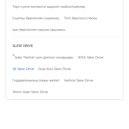
Төрт нүкте контактілі шарикті мойынтіректер
Сыртқы беріліспен сырғанау
Тісті беріліссіз төсеу
Ішкі беріліспен сақина сақинасы
SLEW DRIVE
>
Solar Tracker үшін дискіні сындырды
WEA Slew Drive
SE Slew Drive
Dual Axis Slew Drive
Гидравликалық соққы жетегі
Vertical Slew Drive
Worm Gear Slew Drive