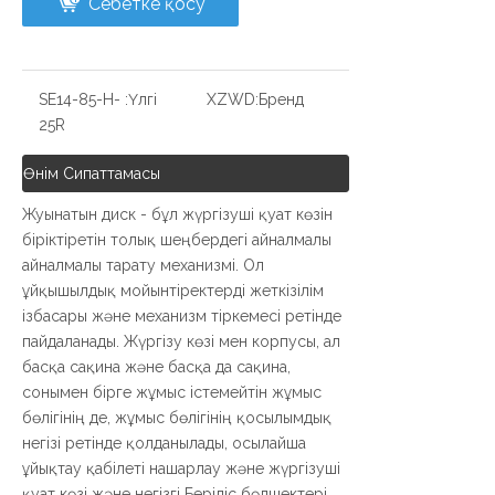
Себетке қосу
SE14-85-H-
Үлгі:
XZWD
Бренд:
25R
Өнім Сипаттамасы
Жуынатын диск - бұл жүргізуші қуат көзін
біріктіретін толық шеңбердегі айналмалы
айналмалы тарату механизмі. Ол
ұйқышылдық мойынтіректерді жеткізілім
ізбасары және механизм тіркемесі ретінде
пайдаланады. Жүргізу көзі мен корпусы, ал
басқа сақина және басқа да сақина,
сонымен бірге жұмыс істемейтін жұмыс
бөлігінің де, жұмыс бөлігінің қосылымдық
негізі ретінде қолданылады, осылайша
ұйықтау қабілеті нашарлау және жүргізуші
қуат көзі және негізгі Беріліс бөлшектері