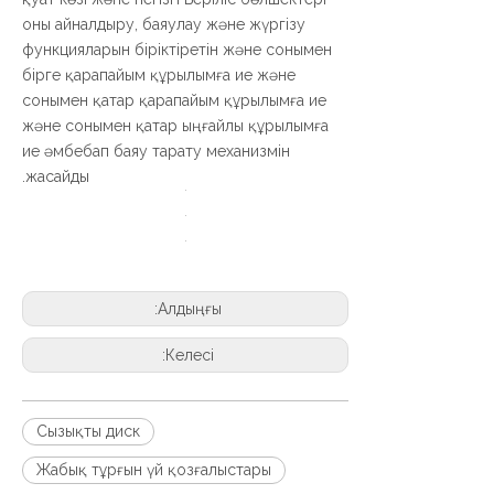
оны айналдыру, баяулау және жүргізу
функцияларын біріктіретін және сонымен
бірге қарапайым құрылымға ие және
сонымен қатар қарапайым құрылымға ие
және сонымен қатар ыңғайлы құрылымға
ие әмбебап баяу тарату механизмін
жасайды.
Алдыңғы:
Келесі:
Сызықты диск
Жабық тұрғын үй қозғалыстары