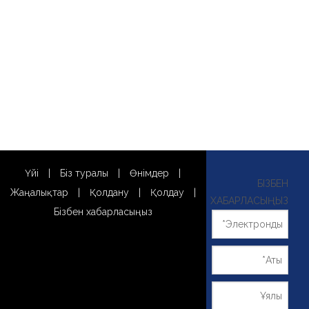
Үйі
|
Біз туралы
|
Өнімдер
|
БІЗБЕН
Жаңалықтар
|
Қолдану
|
Қолдау
|
ХАБАРЛАСЫҢЫЗ
Бізбен хабарласыңыз