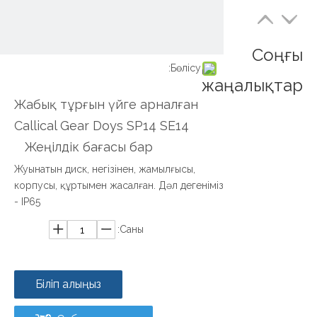
Соңғы
Бөлісу:
жаңалықтар
Жабық тұрғын үйге арналған
Callical Gear Doys SP14 SE14
Жеңілдік бағасы бар
Жуынатын диск, негізінен, жамылғысы,
корпусы, құртымен жасалған. Дәл дегеніміз
- IP65
Саны:
Біліп алыңыз