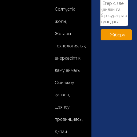
Солтүстік
жолы,
Жоғары
Жіберу
технологиялық
өнеркәсіптік
даму аймағы,
Сюйчжоу
қаласы,
Цзянсу
провинциясы,
Қытай.