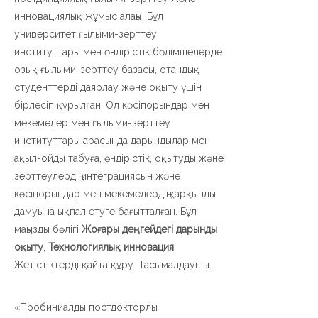
инновациялық жұмыс алаңы. Бұл
университет ғылыми-зерттеу
институттары мен өндірістік бөлімшелерде
озық ғылыми-зерттеу базасы, отандық
студенттерді даярлау және оқыту үшін
бірлесіп құрылған. Ол кәсіпорындар мен
мекемелер мен ғылыми-зерттеу
институттары арасында дарындылар мен
ақыл-ойды табуға, өндірістік, оқытуды және
зерттеулердің интеграциясын және
кәсіпорындар мен мекемелердің қарқынды
дамуына ықпал етуге бағытталған. Бұл
маңызды бөлігі
Жоғары деңгейдегі дарынды
оқыту
,
Технологиялық инновация
Жетістіктерді қайта құру. Тасымалдаушы.
«Пробиниалды постдокторлы