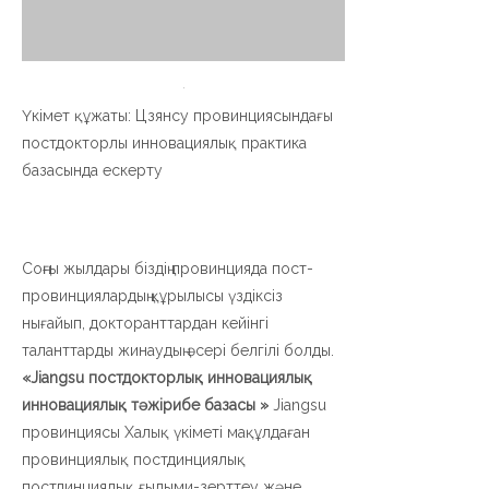
Үкімет құжаты: Цзянсу провинциясындағы
постдокторлы инновациялық практика
базасында ескерту
Соңғы жылдары біздің провинцияда пост-
провинциялардың құрылысы үздіксіз
нығайып, докторанттардан кейінгі
таланттарды жинаудың әсері белгілі болды.
«Jiangsu постдокторлық инновациялық
инновациялық тәжірибе базасы »
Jiangsu
провинциясы Халық үкіметі мақұлдаған
провинциялық постдинциялық
постдинциялық ғылыми-зерттеу және