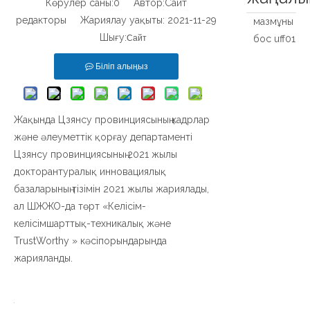
Көрулер саны:
0
Автор:Сайт
редакторы Жариялау уақыты: 2021-11-29
мазмұны
Шығу:
Сайт
бос uff01
Біліп алыңыз
Жақында Цзянсу провинциясының кадрлар
және әлеуметтік қорғау департаменті
Цзянсу провинциясының 2021 жылы
докторантуралық инновациялық
базаларының тізімін 2021 жылы жариялады,
ал ШЖЖО-да төрт «Келісім-
келісімшарттық-техникалық және
TrustWorthy » кәсіпорындарында
жарияланды.