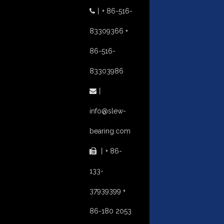
丨
+ 86-516-

83309366 +
86-516-
83303986
丨

info@slew-
bearing.com
丨
+ 86-

133-
37939399 +
86-180 2053