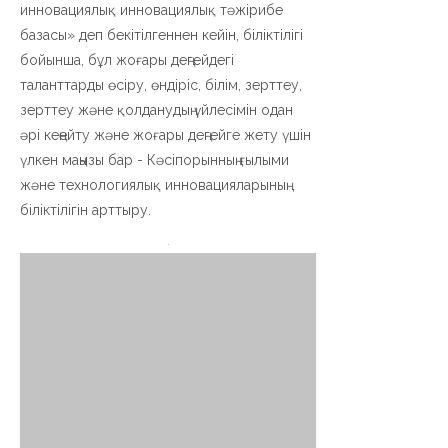
инновациялық инновациялық тәжірибе
базасы» деп бекітілгеннен кейін, біліктілігі
бойынша, бұл жоғары деңгейдегі
таланттарды өсіру, өндіріс, білім, зерттеу,
зерттеу және қолданудың үйлесімін одан
әрі кеңейту және жоғары деңгейге жету үшін
үлкен маңызы бар - Кәсіпорынның ғылыми
және технологиялық инновацияларының
біліктілігін арттыру.