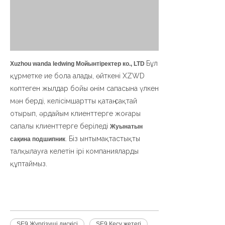
Бұл
Xuzhou wanda ledwing
Мойынтіректер ко., LTD
құрметке ие бола алады, өйткені XZWD
көптеген жылдар бойы өнім сапасына үлкен
мән берді, келісімшартты қатаң сақтай
отырып, әрдайым клиенттерге жоғары
сапалы клиенттерге беріледі
Жуынатын
. Біз ынтымақтастықты
сақина
подшипник
талқылауға келетін ірі компанияларды
құптаймыз.
SE9 Жүргізуші дискісі
SE9 Кесу жетегі