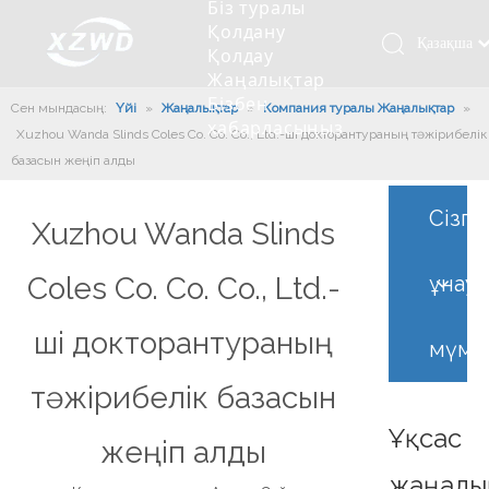
Біз туралы
Қолдану
Қазақша
Қолдау
Жаңалықтар
românesc
Бізбен
Сен мындасың:
Үйі
»
Жаңалықтар
»
Компания туралы Жаңалықтар
Türk dili
»
хабарласыңыз
Xuzhou Wanda Slinds Coles Co. Co. Co., Ltd.-ші докторантураның тәжірибелік
Tiếng Việt
Кесетін төсеу
Компания туралы мәлімет
Инженерлік машиналар
Мойынтіректерді орнату
Ұзындығы сақина
базасын жеңіп алды
한국어
Кесетін көлік
Тарих
Балшықты тазалағыш
Тіректің қызмет етуі
Сызықты дискілер
日本語
Сізге
Xuzhou Wanda Slinds
Өндірістік қуаты
Толтыру машинасы
Тіректің тозуы
Компанияның мәдениеті
Italiano
Deutsch
Сынақ жабдығы
Пісіру роботы
Өндіріс
Өнеркәсіп жаңалықтары
Coles Co. Co. Co., Ltd.-
ұнау
Português
Сапа бақылауы
Жүк көлігімен соққы алған
Жүктеу
Español
ші докторантураның
мүмк
Куәлік
Автоматты орнату сызығы
Pусский
тәжірибелік базасын
Français
Паллетизация роботтары
العربية
Ұқсас
жеңіп алды
English
жаңалы