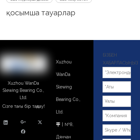
қосымша тауарлар
БІЗБЕН
Xuzhou
ХАБАРЛАСЫҢЫЗ
WanDa
Xuzhou WanDa
Slewing
Slewing Bearing Co.,
Ltd.
Bearing Co.,
Сізге тағы бір таңдау!
Ltd.
丨№8,

Дянчан