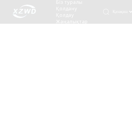
Біз туралы
Қолдану
Қазақша
Қолдау
Жаңалықтар
românesc
Бізбен
Türk dili
хабарласыңыз
Tiếng Việt
Кесетін төсеу
Компания туралы мәлімет
Инженерлік машиналар
Мойынтіректерді орнату
Ұзындығы сақина
한국어
Кесетін көлік
Тарих
Балшықты тазалағыш
Тіректің қызмет етуі
Сызықты дискілер
日本語
Өндірістік қуаты
Толтыру машинасы
Тіректің тозуы
Компанияның мәдениеті
Italiano
Deutsch
Сынақ жабдығы
Пісіру роботы
Өндіріс
Өнеркәсіп жаңалықтары
Português
Сапа бақылауы
Жүк көлігімен соққы алған
Жүктеу
Español
Куәлік
Автоматты орнату сызығы
Pусский
Français
WANDA
Паллетизация роботтары
العربية
SLEWING
English