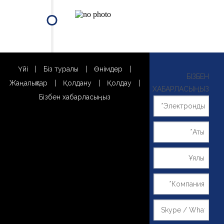
Үйі
|
Біз туралы
|
Өнімдер
|
БІЗБЕН
Жаңалықтар
|
Қолдану
|
Қолдау
|
ХАБАРЛАСЫҢЫЗ
Бізбен хабарласыңыз