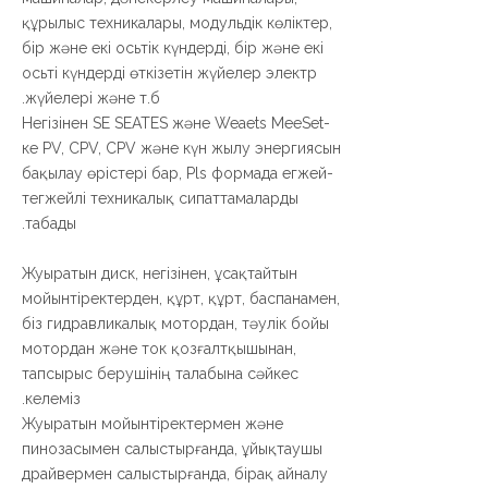
құрылыс техникалары, модульдік көліктер,
бір және екі осьтік күндерді, бір және екі
осьті күндерді өткізетін жүйелер электр
жүйелері және т.б.
Негізінен SE SEATES және Weaets MeeSet-
ке PV, CPV, CPV және күн жылу энергиясын
бақылау өрістері бар, Pls формада егжей-
тегжейлі техникалық сипаттамаларды
табады.
Жуыратын диск, негізінен, ұсақтайтын
мойынтіректерден, құрт, құрт, баспанамен,
біз гидравликалық мотордан, тәулік бойы
мотордан және ток қозғалтқышынан,
тапсырыс берушінің талабына сәйкес
келеміз.
Жуыратын мойынтіректермен және
пинозасымен салыстырғанда, ұйықтаушы
драйвермен салыстырғанда, бірақ айналу