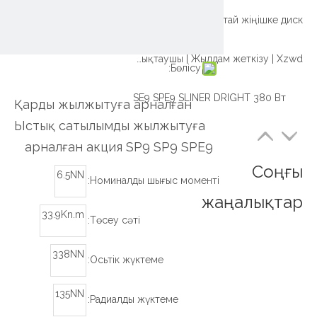
Қытайдың ыстық сатылымы Күнді бақылау үшін ең кішкентай жіңішке диск
Өнеркәсіптік және OEM қосымшаларына арналған ұйықтаушы | Жылдам жеткізу | Xzwd
Бөлісу:
SE9 SPE9 SLINER DRIGHT 380 Вт
Қарды жылжытуға арналған
Ыстық сатылымды жылжытуға
арналған акция SP9 SP9 SPE9
Соңғы
6.5NN
Номиналды шығыс моменті:
жаңалықтар
33.9Kn.m
Төсеу сәті:
338NN
Осьтік жүктеме:
135NN
Радиалды жүктеме: