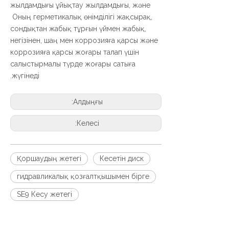
жылдамдығы ұйықтау жылдамдығы, және
Оның герметикалық өнімділігі жақсырақ,
сондықтан жабық тұрғын үймен жабық,
негізінен, шаң мен коррозияға қарсы және
коррозияға қарсы жоғары талап үшін
салыстырмалы түрде жоғары сатыға
жүгінеді.
Алдыңғы:
Келесі:
Қоршаудың жетегі
Кесетін диск
гидравликалық қозғалтқышымен бірге
SE9 Кесу жетегі