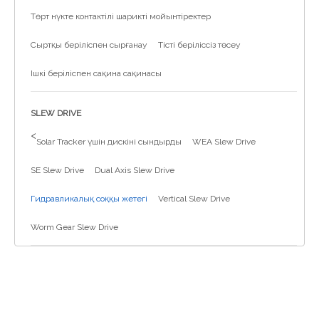
Төрт нүкте контактілі шарикті мойынтіректер
Сыртқы беріліспен сырғанау
Тісті беріліссіз төсеу
Ішкі беріліспен сақина сақинасы
SLEW DRIVE
>
Solar Tracker үшін дискіні сындырды
WEA Slew Drive
SE Slew Drive
Dual Axis Slew Drive
Гидравликалық соққы жетегі
Vertical Slew Drive
Worm Gear Slew Drive