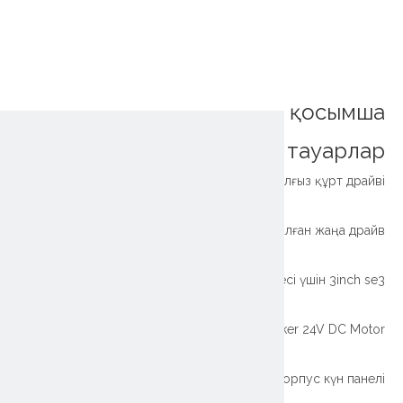
қосымша
тауарлар
Қорған жабық тұрғын үйдің жалғыз құрт драйві
Pinion Type Drive Drive көмегімен ұйықтаушыға арналған жаңа драйв
Xzwd кішкентай жіңішке диск, күн бақылау жүйесі үшін 3inch se3
SE SERIES SERIES ҰЗАҚ ТАЗАЛАУЫ SE9 SE9 Solar Tracker Deal Tracker 24V DC Motor
Жоғары сапалы SE SERIES қоршалған корпусқа арналған корпус күн панелі