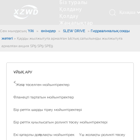
Біз туралы
Қолдану
Қазақша
Қолдау
Жаңалықтар
românesc
Бізбен
Сен мындасың:
Үйі
»
өнімдер
»
SLEW DRIVE
»
Гидравликалық соққы
Türk dili
хабарласыңыз
жетегі
»
Қарды жылжытуға арналған Ыстық сатылымды жылжытуға
Tiếng Việt
Кесетін төсеу
Компания туралы мәлімет
Инженерлік машиналар
Мойынтіректерді орнату
Ұзындығы сақина
арналған акция SP9 SP9 SPE9
한국어
Кесетін көлік
Тарих
Балшықты тазалағыш
Тіректің қызмет етуі
Сызықты дискілер
日本語
Өндірістік қуаты
Толтыру машинасы
Тіректің тозуы
Компанияның мәдениеті
Italiano
ҰЙЫҚ АРУ
Deutsch
Сынақ жабдығы
Пісіру роботы
Өндіріс
Өнеркәсіп жаңалықтары
>
Жеңіл төселген мойынтіректер
Português
Сапа бақылауы
Жүк көлігімен соққы алған
Жүктеу
Español
Фланецті тартатын мойынтіректер
Куәлік
Автоматты орнату сызығы
Pусский
Бір реттік шарды тіреу мойынтіректері
Français
Паллетизация роботтары
العربية
Бір реттік қиылысатын роликті төсеу мойынтіректері
English
Екі қатарлы доңғалақты мойынтірек
Үш жолақты роликті төсеу