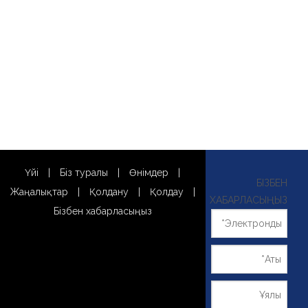
Үйі
|
Біз туралы
|
Өнімдер
|
БІЗБЕН
Жаңалықтар
|
Қолдану
|
Қолдау
|
ХАБАРЛАСЫҢЫЗ
Бізбен хабарласыңыз