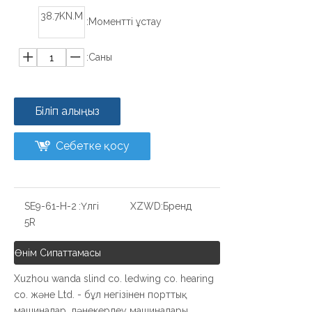
38.7KN.M
Моментті ұстау:
Саны:
Біліп алыңыз
Себетке қосу
SE9-61-H-2
Үлгі:
XZWD
Бренд:
5R
Өнім Сипаттамасы
Xuzhou wanda slind co. ledwing co. hearing
co. және Ltd. - бұл негізінен порттық
машиналар, дәнекерлеу машиналары,