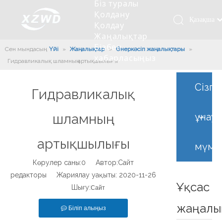
Біз туралы
Қолдану
Қазақша
Қолдау
Жаңалықтар
românesc
Бізбен
Сен мындасың:
Үйі
»
Жаңалықтар
»
Өнеркәсіп жаңалықтары
Türk dili
»
хабарласыңыз
Гидравликалық шламның артықшылығы
Tiếng Việt
Кесетін төсеу
Компания туралы мәлімет
Инженерлік машиналар
Мойынтіректерді орнату
Ұзындығы сақина
한국어
Кесетін көлік
Тарих
Балшықты тазалағыш
Тіректің қызмет етуі
Сызықты дискілер
Сізге
Гидравликалық
日本語
Өндірістік қуаты
Толтыру машинасы
Тіректің тозуы
Компанияның мәдениеті
Italiano
шламның
ұнау
Deutsch
Сынақ жабдығы
Пісіру роботы
Өндіріс
Өнеркәсіп жаңалықтары
Português
артықшылығы
Сапа бақылауы
Жүк көлігімен соққы алған
Жүктеу
мүмк
Español
Көрулер саны:
0
Автор:Сайт
Куәлік
Автоматты орнату сызығы
Pусский
редакторы Жариялау уақыты: 2020-11-26
Français
Ұқсас
Паллетизация роботтары
Шығу:
Сайт
العربية
жаңалы
English
Біліп алыңыз