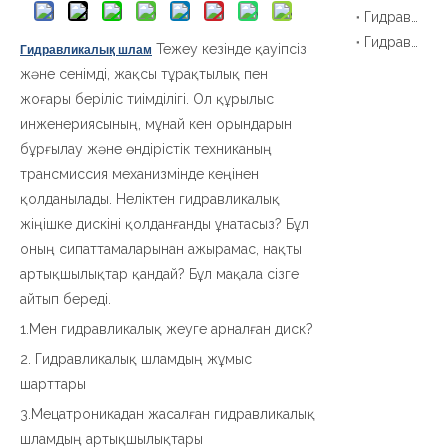
Гидравликалық шаңғы жетегі дегеніміз не?
Гидравликалық шаңғы жетегі дегеніміз не?
Тежеу кезінде қауіпсіз
Гидравликалық шлам
және сенімді, жақсы тұрақтылық пен
жоғары беріліс тиімділігі. Ол құрылыс
инженериясының, мұнай кен орындарын
бұрғылау және өндірістік техниканың
трансмиссия механизмінде кеңінен
қолданылады. Неліктен гидравликалық
жіңішке дискіні қолданғанды ​​ұнатасыз? Бұл
оның сипаттамаларынан ажырамас, нақты
артықшылықтар қандай? Бұл мақала сізге
айтып береді.
1.Мен гидравликалық жеуге арналған диск?
2. Гидравликалық шламдың жұмыс
шарттары
3.Мецатроникадан жасалған гидравликалық
шламдың артықшылықтары