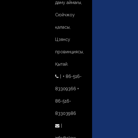
даму аймағы,
Сюйчжоу
қаласы,
Цзянсу
провинциясы,
Қытай.
丨
+ 86-516-

83309366 +
86-516-
83303986
丨
