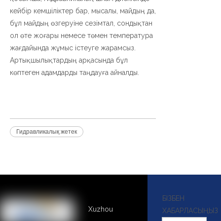
кейбір кемшіліктер бар, мысалы, майдың да,
бұл майдың өзгеруіне сезімтал, сондықтан
ол өте жоғары немесе төмен температура
жағдайында жұмыс істеуге жарамсыз.
Артықшылықтардың арқасында бұл
көптеген адамдарды таңдауға айналды.
Гидравликалық жетек
БІЗБЕН
Xuzhou
ХАБАРЛАСЫҢЫЗ