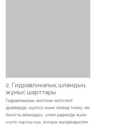
2. Гидравликалық шламдың
жұмыс шарттары
Гидравликалық жетіскен жетіспелі
драйверде, қауіпсіз және сенімді тежеу, екі
бағытты айналдыру, үлкен радиалды және
осьтік сыртқы күш, жоғары жылдамдықпен,