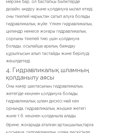
мерзімі бар, ол бастапқы бөліктерде
дизайн, өндіру және қолдануға ықпал етеді,
оны тікелей нарықтан сатып алуға болады
гидравликалық жүйе. Үлкен гидравликалық
цилиндр немесе жоғары гидравликалық
сорғыны тікелей тию үшін қолдануға
болады, осылайша аралық баяндау
құрылғысын алып тастайды және берілуді
жеңілдетеді.
4. Гидравликалық шламның
қолданылу аясы
Оны көмір шахтасының гидравликалық
жетегіде кеңінен қолдануға болады,
гидравликалық шлам дискісі май кен
орнында, гидравликалық жіңішке жетегі
және т.б. кеңінен қолданыла алады.
Әрине, жоғарыда аталған артықшылықтарға
қосымша, гидравликалық шлам дискісінде