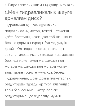
4. Гидравликалық шламның қолданылу аясы
1.Мен гидравликалық жеуге
арналған диск?
Гидравликалық шлам құрылғысы
гидравликалық мотор, тежегіш, тежегіш,
қайта бастаушы, клапандар тобынан және
беріліс қорынан тұрады. Бұл модульдік
дизайн. Ол гидравликалық қозғалтқыш
арқылы гидравликалық қозғалтқыш арқылы
беріледі және төмен жылдамдық пен
жоғары жылдамдық пен жоғары момент
талаптарын түсінуге мүмкіндік береді.
Гидравликалық шрам драйв планетарлық
редуктордан тұрады, әр түрлі клапандар
тобы бар, сонымен қатар беріліс
редукторымен де жүргізілуі мүмкін.