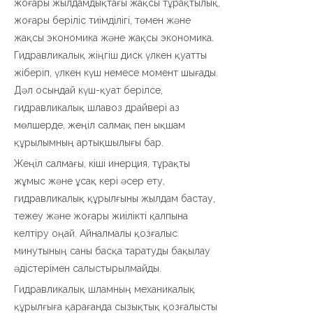
жоғары жылдамдықтағы жақсы тұрақтылық,
жоғары беріліс тиімділігі, төмен және
жақсы экономика және жақсы экономика.
Гидравликалық жіңгіш диск үлкен қуатты
жіберіп, үлкен күш немесе момент шығады.
Дәл осындай күш-қуат берілсе,
гидравликалық шлавоз драйвері аз
мөлшерде, жеңіл салмақ пен ықшам
құрылымның артықшылығы бар.
Жеңіл салмағы, кіші инерция, тұрақты
жұмыс және ұсақ кері әсер ету,
гидравликалық құрылғыны жылдам бастау,
тежеу ​​және жоғары жиілікті қалпына
келтіру оңай. Айналмалы қозғалыс
минутының саны басқа таратуды бақылау
әдістерімен салыстырылмайды.
Гидравликалық шламның механикалық
құрылғыға қарағанда сызықтық қозғалысты