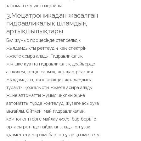
танымал ету үшін ыңғайлы.
3.Мецатроникадан жасалған
гидравликалық шламдың
артықшылықтары
Бұл жұмыс процесінде степсельдік
жылдамдықты реттеудің кең спектрін
жүзеге асыра алады. Гидравликалық
жіңішке қуатта гидравликалық драйверде
аз көлем, жеңіл салмақ, жылдам реакция
жылдамдығы, тегіс реакция жылдамдығы,
тұрақты қозғалысты жүзеге асыра алады
және автоматты жұмыс циклын және
автоматты түрде жүктелуді жүзеге асыруға
ыңғайлы. Өйткені май гидравликалық
компоненттерге майлау әсері бар беріліс
ортасы ретінде пайдаланылады, ол ұзақ
қызмет ету мерзімі бар, ол ұзақ қызмет ету