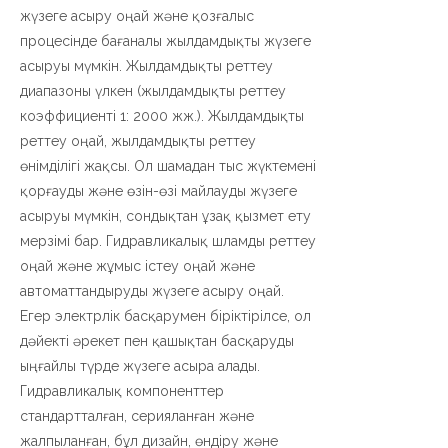
жүзеге асыру оңай және қозғалыс
процесінде бағаналы жылдамдықты жүзеге
асыруы мүмкін. Жылдамдықты реттеу
диапазоны үлкен (жылдамдықты реттеу
коэффициенті 1: 2000 жж.). Жылдамдықты
реттеу оңай, жылдамдықты реттеу
өнімділігі жақсы. Ол шамадан тыс жүктемені
қорғауды және өзін-өзі майлауды жүзеге
асыруы мүмкін, сондықтан ұзақ қызмет ету
мерзімі бар. Гидравликалық шламды реттеу
оңай және жұмыс істеу оңай және
автоматтандыруды жүзеге асыру оңай.
Егер электрлік басқарумен біріктірілсе, ол
дәйекті әрекет пен қашықтан басқаруды
ыңғайлы түрде жүзеге асыра алады.
Гидравликалық компоненттер
стандартталған, серияланған және
жалпыланған, бұл дизайн, өндіру және