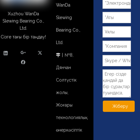
WanDa
Xuzhou WanDa
Slewing
Slewing Bearing Co.,
Ltd.
Bearing Co.,
Сізге тағы бір таңдау!
Ltd.
丨№8,

Дянчан
Солтүстік
жолы,
Жоғары
Жіберу
технологиялық
өнеркәсіптік