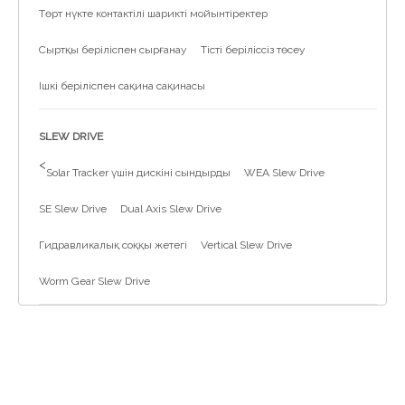
Төрт нүкте контактілі шарикті мойынтіректер
Сыртқы беріліспен сырғанау
Тісті беріліссіз төсеу
Ішкі беріліспен сақина сақинасы
SLEW DRIVE
>
Solar Tracker үшін дискіні сындырды
WEA Slew Drive
SE Slew Drive
Dual Axis Slew Drive
Гидравликалық соққы жетегі
Vertical Slew Drive
Worm Gear Slew Drive