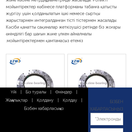
және көбіне метрдің диаметрінде жасалады. Роликті
мойынтіректер көбінесе платформаны табанға қатысты
жүргізу үшін қолданылатын ішкі немесе сыртқы
жарыстармен интегралданған тісті тістермен жасалады.
Кәсіби қанатты сақиналар жеткізушісі ретінде біз жоғары
өнімділігі бар шағын және үлкен айналмалы
мойынтіректермен қамтамасыз етеміз.
Үйі
|
Біз туралы
|
Өнімдер
|
Жаңалықтар
|
Қолдану
|
Қолдау
|
БІЗБЕН
Бізбен хабарласыңыз
ХАБАРЛАСЫҢЫЗ
Төрт нүктелі байланыс допты
~!phoenix_var0!~
деформацияланатын
сақиналармен айналдыру