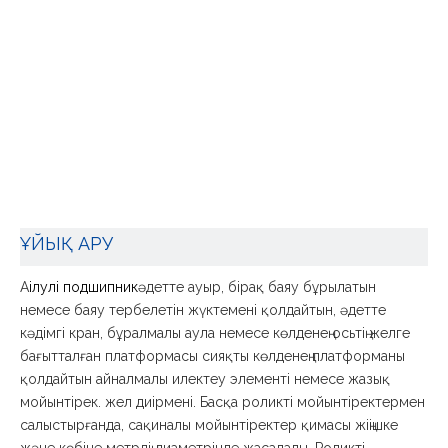
ҰЙЫҚ АРУ
A
ілулі подшипник
әдетте ауыр, бірақ баяу бұрылатын
немесе баяу тербелетін жүктемені қолдайтын, әдетте
кәдімгі кран, бұралмалы аула немесе көлденең осьтің желге
бағытталған платформасы сияқты көлденең платформаны
қолдайтын айналмалы илектеу элементі немесе жазық
мойынтірек. жел диірмені. Басқа роликті мойынтіректермен
салыстырғанда, сақиналы мойынтіректер қимасы жіңішке