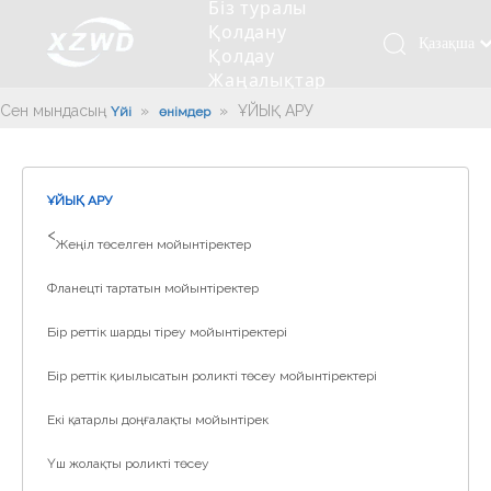
Біз туралы
Қолдану
Қазақша
Қолдау
Жаңалықтар
românesc
Бізбен
Türk dili
Сен мындасың:
»
»
ҰЙЫҚ АРУ
Үйі
өнімдер
хабарласыңыз
Tiếng Việt
Кесетін төсеу
Компания туралы мәлімет
Инженерлік машиналар
Мойынтіректерді орнату
Ұзындығы сақина
한국어
Кесетін көлік
Тарих
Балшықты тазалағыш
Тіректің қызмет етуі
Сызықты дискілер
ҰЙЫҚ АРУ
日本語
Өндірістік қуаты
Толтыру машинасы
Тіректің тозуы
Компанияның мәдениеті
>
Italiano
Жеңіл төселген мойынтіректер
Deutsch
Сынақ жабдығы
Пісіру роботы
Өндіріс
Өнеркәсіп жаңалықтары
Фланецті тартатын мойынтіректер
Português
Сапа бақылауы
Жүк көлігімен соққы алған
Жүктеу
Español
Бір реттік шарды тіреу мойынтіректері
Куәлік
Автоматты орнату сызығы
Pусский
Бір реттік қиылысатын роликті төсеу мойынтіректері
Français
Паллетизация роботтары
Екі қатарлы доңғалақты мойынтірек
العربية
English
Үш жолақты роликті төсеу