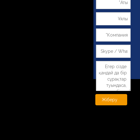
Себетке қосу
Себетке қосу
Төрт нүкте Байланыс добы
~!phoenix_var0!~
Себетке қосу
Себетке қосу
Жіберу