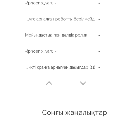
~!phoenix_var0!~
Жоғары басының бастығы кішкентай диаметрлі кросс-роликті дәнекерлеуге арналған роботты берілмейді
Мойындастық пен дәлдік ролик
~!phoenix_var0!~
Бір қатарлы кросс-роликті кранға арналған дақылдар (11)
Соңғы жаңалықтар