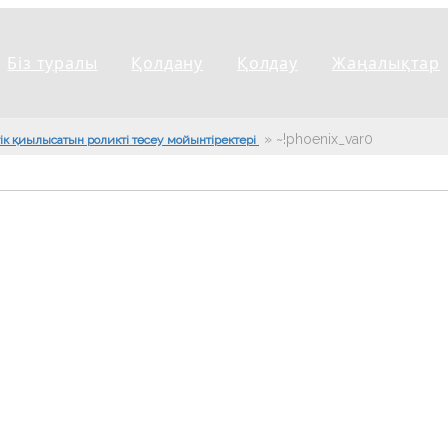
Біз туралы
Қолдану
Қолдау
Жаңалықтар
»
~!phoenix_var0!~
тік қиылысатын роликті төсеу мойынтіректері