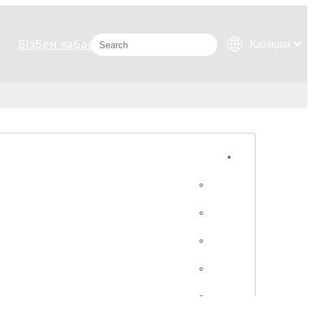
Бізбен хабарласыңыз
Қазақша
românesc
Türk dili
Tiếng Việt
한국어
日本語
Italiano
Deutsch
Português
Español
Pусский
Français
العربية