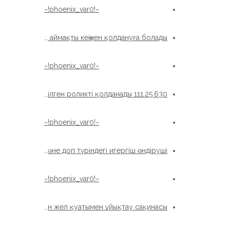
~!phoenix_var0!~
Xuzhou wanda ledlys Ылғалдандыратын аймақты кеңінен қолдануға болады
~!phoenix_var0!~
OEM паллетикалық робот Бір қатарға кесілген роликті қолданады 111.25.630
~!phoenix_var0!~
Қытайдан арзан бағамен роликті және доп түріндегі игергіш өндіруші
~!phoenix_var0!~
Сыртқы беріліс қосылған жел қуатымен ұйықтау сақинасы