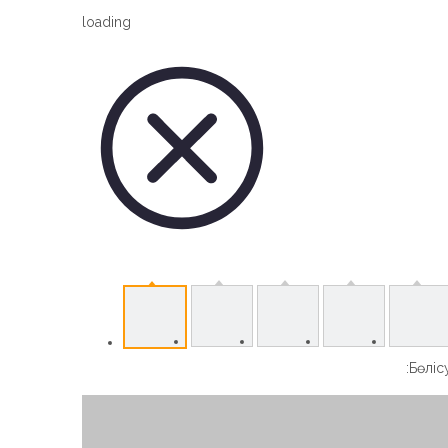
Vertical Slew Drive
loading
Worm Gear Slew Drive
Бөлісу