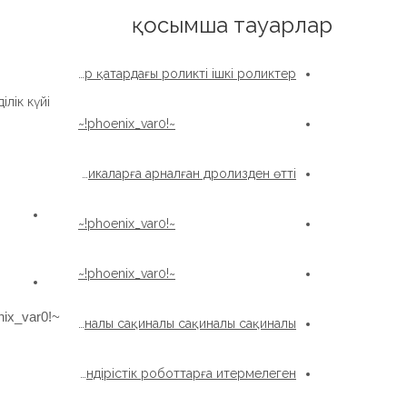
English
қосымша тауарлар
xzwd Жоғары дәлдікті бір қатардағы роликті ішкі роликтер
лік күйі:
~!phoenix_var0!~
Реттелген жоғары дәлдікті айналмалы техникаларға арналған дролизден өтті
~!phoenix_var0!~
~!phoenix_var0!~
~!phoenix_var0!~
xzwd бір қатарында Roller Roller Slysing Repling сақиналы сақиналы сақиналы сақиналы сақиналы сақиналы сақиналы
Бір қатардағы роликті өндірістік роботтарға итермелеген