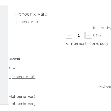
~!phoenix_var0!~
~!phoenix_var0!~
Қол жетімді
Саны:
Біліп алыңыз
Себетке қосу
Бренд:
xzwd
~!phoenix_var0!~
~!phoenix_var2!~
~!phoenix_var3!~