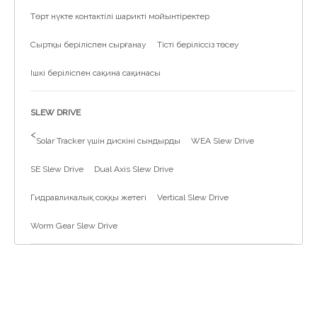
Төрт нүкте контактілі шарикті мойынтіректер
Сыртқы беріліспен сырғанау
Тісті беріліссіз төсеу
Ішкі беріліспен сақина сақинасы
SLEW DRIVE
>
Solar Tracker үшін дискіні сындырды
WEA Slew Drive
SE Slew Drive
Dual Axis Slew Drive
Гидравликалық соққы жетегі
Vertical Slew Drive
Worm Gear Slew Drive