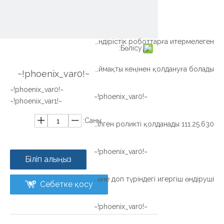
~!phoenix_var0!~
Бір қатардағы роликті өндірістік роботтарға итермелеген
Бөлісу:
Xuzhou wanda ledlys Ылғалдандыратын аймақты кеңінен қолдануға болады
~!phoenix_var0!~
~!phoenix_var0!~
~!phoenix_var0!~
~!phoenix_var1!~
Саны:
OEM паллетикалық робот Бір қатарға кесілген роликті қолданады 111.25.630
~!phoenix_var0!~
Біліп алыңыз
Қытайдан арзан бағамен роликті және доп түріндегі игергіш өндіруші
Себетке қосу
~!phoenix_var0!~