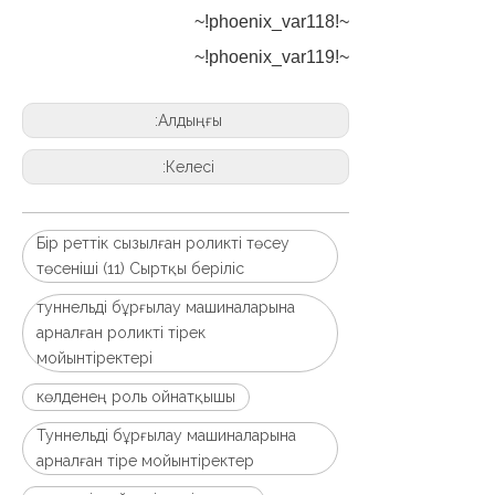
~!phoenix_var118!~
~!phoenix_var119!~
Алдыңғы:
Келесі:
Бір реттік сызылған роликті төсеу
төсеніші (11) Сыртқы беріліс
туннельді бұрғылау машиналарына
арналған роликті тірек
мойынтіректері
көлденең роль ойнатқышы
Туннельді бұрғылау машиналарына
арналған тіре мойынтіректер