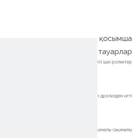
қосымша
тауарлар
xzwd Жоғары дәлдікті бір қатардағы роликті ішкі роликтер
~!phoenix_var0!~
Реттелген жоғары дәлдікті айналмалы техникаларға арналған дролизден өтті
~!phoenix_var0!~
xzwd бір қатарында Roller Roller Slysing Repling сақиналы сақиналы сақиналы сақиналы сақиналы сақиналы сақиналы