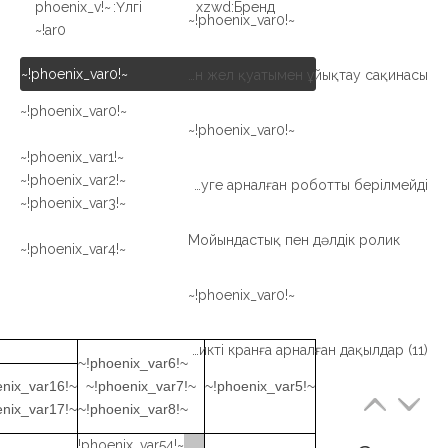
~!phoenix_v
Үлгі:
xzwd
Бренд:
~!phoenix_var0!~
ar0!~
~!phoenix_var0!~
Сыртқы беріліс қосылған жел қуатымен ұйықтау сақинасы
~!phoenix_var0!~
~!phoenix_var0!~
~!phoenix_var1!~
~!phoenix_var2!~
Жоғары басының бастығы кішкентай диаметрлі кросс-роликті дәнекерлеуге арналған роботты берілмейді
~!phoenix_var3!~
Мойындастық пен дәлдік ролик
~!phoenix_var4!~
~!phoenix_var0!~
Бір қатарлы кросс-роликті кранға арналған дақылдар (11)
~!phoenix_var6!~
~!phoenix_var16!~
~!phoenix_var7!~
~!phoenix_var5!~
~!phoenix_var17!~
~!phoenix_var8!~
~!phoenix_var54!