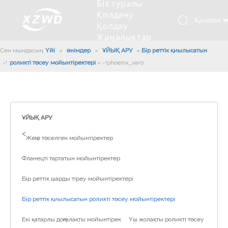
Біз туралы
Қолдану
Қазақша
Қолдау
Жаңалықтар
românesc
Бізбен
Сен мындасың:
Үйі
»
өнімдер
»
ҰЙЫҚ АРУ
»
Бір реттік қиылысатын
Türk dili
хабарласыңыз
роликті төсеу мойынтіректері
»
~!phoenix_var0!~
Tiếng Việt
Кесетін төсеу
Компания туралы мәлімет
Инженерлік машиналар
Мойынтіректерді орнату
Ұзындығы сақина
한국어
Кесетін көлік
Тарих
Балшықты тазалағыш
Тіректің қызмет етуі
Сызықты дискілер
日本語
Өндірістік қуаты
Толтыру машинасы
Тіректің тозуы
Компанияның мәдениеті
Italiano
ҰЙЫҚ АРУ
Deutsch
Сынақ жабдығы
Пісіру роботы
Өндіріс
Өнеркәсіп жаңалықтары
>
Жеңіл төселген мойынтіректер
Português
Сапа бақылауы
Жүк көлігімен соққы алған
Жүктеу
Español
Фланецті тартатын мойынтіректер
Куәлік
Автоматты орнату сызығы
Pусский
Бір реттік шарды тіреу мойынтіректері
Français
Паллетизация роботтары
العربية
Бір реттік қиылысатын роликті төсеу мойынтіректері
English
Екі қатарлы доңғалақты мойынтірек
Үш жолақты роликті төсеу