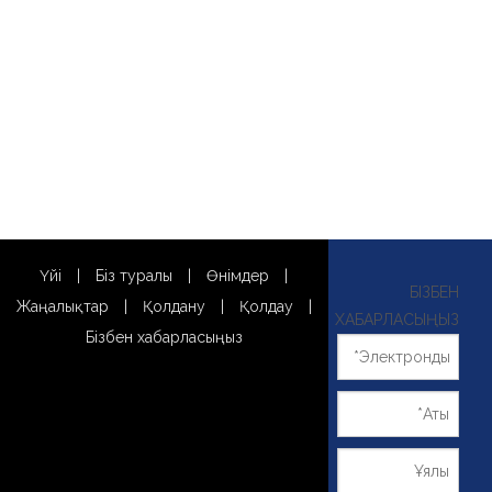
Үйі
|
Біз туралы
|
Өнімдер
|
БІЗБЕН
Жаңалықтар
|
Қолдану
|
Қолдау
|
ХАБАРЛАСЫҢЫЗ
Бізбен хабарласыңыз