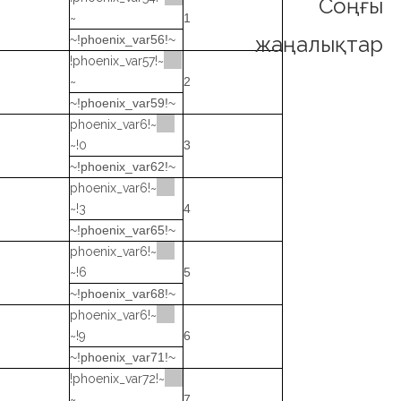
Соңғы
~
1
жаңалықтар
~!phoenix_var56!~
~!phoenix_var57!
~
2
~!phoenix_var59!~
~!phoenix_var6
0!~
3
~!phoenix_var62!~
~!phoenix_var6
3!~
4
~!phoenix_var65!~
~!phoenix_var6
6!~
5
~!phoenix_var68!~
~!phoenix_var6
9!~
6
~!phoenix_var71!~
~!phoenix_var72!
~
7