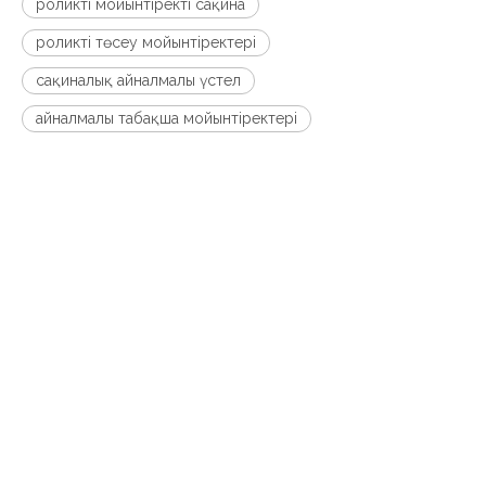
роликті мойынтіректі сақина
роликті төсеу мойынтіректері
сақиналық айналмалы үстел
айналмалы табақша мойынтіректері