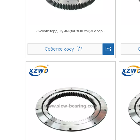
Экскаватордың ұйықтайтын сақиналары
Себетке қосу