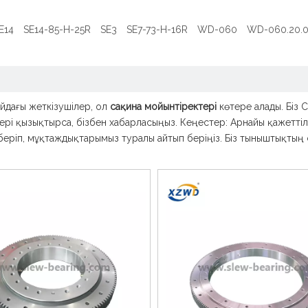
E14
SE14-85-H-25R
SE3
SE7-73-H-16R
WD-060
WD-060.20.
йдағы жеткізушілер, ол
сақина мойынтіректері
көтере алады. Біз 
ері қызықтырса, бізбен хабарласыңыз. Кеңестер: Арнайы қажеттіл
еріп, мұқтаждықтарымыз туралы айтып беріңіз. Біз тыныштықтың 