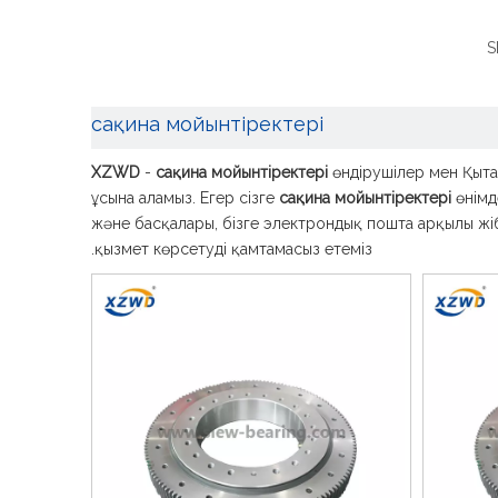
S
сақина мойынтіректері
XZWD
-
сақина мойынтіректері
өндірушілер мен Қыта
ұсына аламыз. Егер сізге
сақина мойынтіректері
өнімд
және басқалары, бізге электрондық пошта арқылы жіб
қызмет көрсетуді қамтамасыз етеміз.