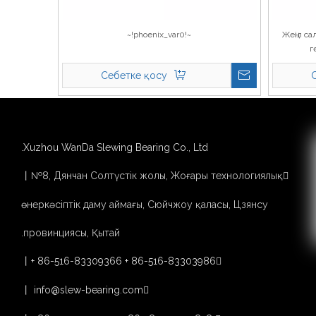
~!phoenix_var0!~
Жеңіл с
г
Себетке қосу
»
21
...
4
3
2
1
Xuzhou WanDa Slewing Bearing Co., Ltd.
丨№8, Дянчан Солтүстік жолы, Жоғары технологиялық

өнеркәсіптік даму аймағы, Сюйчжоу қаласы, Цзянсу
провинциясы, Қытай.
丨
+ 86-516-83309366 + 86-516-83303986

丨
info@slew-bearing.com
