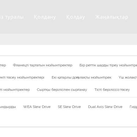
із туралы
Қолдану
Қолдау
Жаңалықтар
ктер
Фланецті тартатын мойынтіректер
Бір реттік шарды тіреу мойынтір
икті төсеу мойынтіректері
Екі қатарлы доңғалақты мойынтірек
Үш жолақт
кті мойынтіректер
Сыртқы беріліспен сырғанау
Тісті беріліссіз төсеу
 сындырды
WEA Slew Drive
SE Slew Drive
Dual Axis Slew Drive
Гид