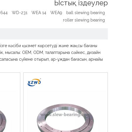
Ыстық іздеулер
0644
WD-231
WEA 14
WEA9
ball slewing bearing
roller slewing bearing
Сізге кәсіби қызмет көрсетуді және жақсы бағаны
ік, мысалы: OEM, ODM, талаптарына сәйкес, дизайн
сапасына сүйене отырып, ар-ұждан бағасын, арнайы