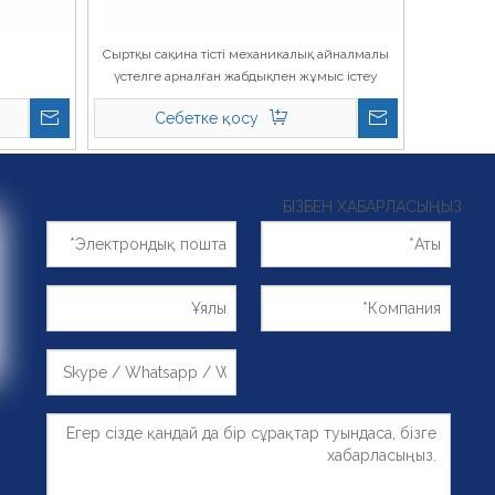
Сыртқы сақина тісті механикалық айналмалы
үстелге арналған жабдықпен жұмыс істеу
011.40.1120
Себетке қосу
БІЗБЕН ХАБАРЛАСЫҢЫЗ