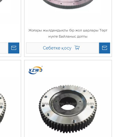
Жоғары жылдамдықты бір жол шарлары Төрт
нүкте Байланыс допты
Себетке қосу