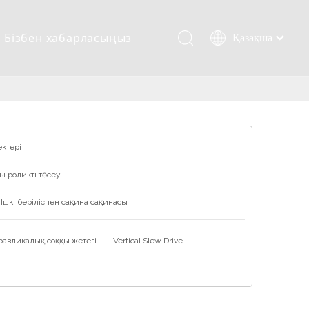
Бізбен хабарласыңыз
Қазақша
românesc
Türk dili
Tiếng Việt
한국어
日本語
ектері
Italiano
ы роликті төсеу
Deutsch
Português
Ішкі беріліспен сақина сақинасы
Español
Pусский
равликалық соққы жетегі
Vertical Slew Drive
Français
العربية
English