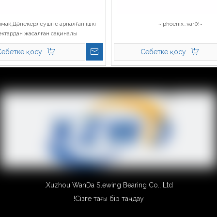
алмақ Дәнекерлеушіге арналған ішкі
~!phoenix_var0!~
ектардан жасалған сақиналы
Себетке қосу
Себетке қосу
Xuzhou WanDa Slewing Bearing Co., Ltd.
Сізге тағы бір таңдау!