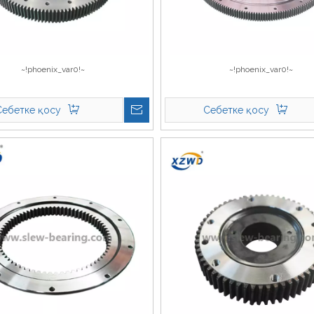
~!phoenix_var0!~
~!phoenix_var0!~
Себетке қосу
Себетке қосу