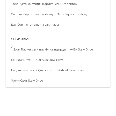
Төрт нүкте контактілі шарикті мойынтіректер
Сыртқы беріліспен сырғанау
Тісті беріліссіз төсеу
Ішкі беріліспен сақина сақинасы
SLEW DRIVE
>
Solar Tracker үшін дискіні сындырды
WEA Slew Drive
SE Slew Drive
Dual Axis Slew Drive
Гидравликалық соққы жетегі
Vertical Slew Drive
Worm Gear Slew Drive