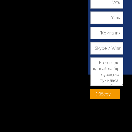
Бір қатарлы кросс-роликті
~!phoenix_var0!~
кранға арналған дақылдар (11)
Себетке қосу
Себетке қосу
Жіберу