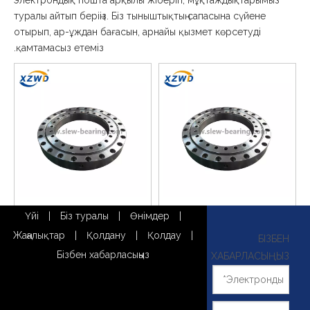
электрондық пошта арқылы жіберіп, мұқтаждықтарымыз
туралы айтып беріңіз. Біз тыныштықтың сапасына сүйене
отырып, ар-ұждан бағасын, арнайы қызмет көрсетуді
қамтамасыз етеміз.
~!phoenix_var0!~
Xuzhou wanda ledwing
Үйі
|
Біз туралы
|
Өнімдер
|
Мойынтіректер
Жаңалықтар
|
Қолдану
|
Қолдау
|
БІЗБЕН
Себетке қосу
Себетке қосу
Бізбен хабарласыңыз
ХАБАРЛАСЫҢЫЗ