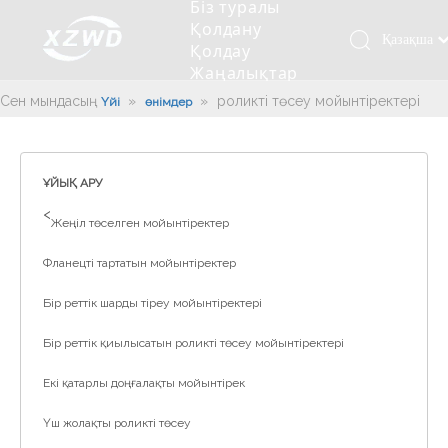
Біз туралы
Қолдану
Қазақша
Қолдау
Жаңалықтар
românesc
Бізбен
Türk dili
Сен мындасың:
»
»
роликті төсеу мойынтіректері
Үйі
өнімдер
хабарласыңыз
Tiếng Việt
Кесетін төсеу
Компания туралы мәлімет
Инженерлік машиналар
Мойынтіректерді орнату
Ұзындығы сақина
한국어
Кесетін көлік
Тарих
Балшықты тазалағыш
Тіректің қызмет етуі
Сызықты дискілер
ҰЙЫҚ АРУ
日本語
Өндірістік қуаты
Толтыру машинасы
Тіректің тозуы
Компанияның мәдениеті
>
Italiano
Жеңіл төселген мойынтіректер
Deutsch
Сынақ жабдығы
Пісіру роботы
Өндіріс
Өнеркәсіп жаңалықтары
Фланецті тартатын мойынтіректер
Português
Сапа бақылауы
Жүк көлігімен соққы алған
Жүктеу
Español
Бір реттік шарды тіреу мойынтіректері
Куәлік
Автоматты орнату сызығы
Pусский
Бір реттік қиылысатын роликті төсеу мойынтіректері
Français
Паллетизация роботтары
Екі қатарлы доңғалақты мойынтірек
العربية
English
Үш жолақты роликті төсеу