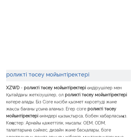
роликті төсеу мойынтіректері
XZWD
-
роликті төсеу мойынтіректері
өндірушілер мен
Қытайдағы жеткізушілер, ол
роликті төсеу мойынтіректері
көтере алады. Біз Сізге кәсіби қызмет көрсетуді және
жақсы бағаны ұсына аламыз. Егер сізге
роликті төсеу
мойынтіректері
өнімдері қызықтырса, бізбен хабарласыңыз.
Кеңестер: Арнайы қажеттілік, мысалы: OEM, ODM,
талаптарына сәйкес, дизайн және басқалары, бізге