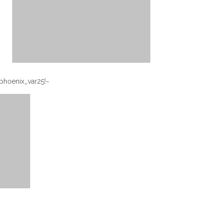
~!phoenix_var24!~ ~!phoenix_var25!~