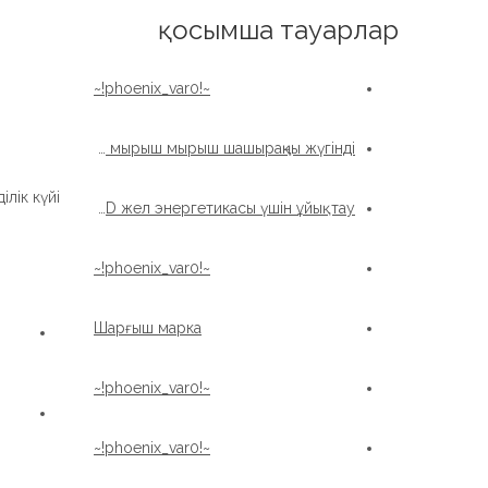
English
қосымша тауарлар
~!phoenix_var0!~
Жоғары сапалы Қытай жел турбинасын жеткізеді, мырыш мырыш мырыш шашыраңқы жүгінді
лік күйі:
Жоғары сапалы мырыш шашыратылған XZWD жел энергетикасы үшін ұйықтау
~!phoenix_var0!~
Шарғыш марка
~!phoenix_var0!~
~!phoenix_var0!~