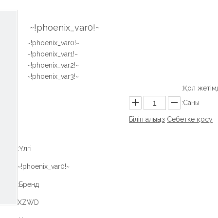
~!phoenix_var0!~
~!phoenix_var0!~
~!phoenix_var1!~
~!phoenix_var2!~
~!phoenix_var3!~
Қол жетімді
Саны:
Біліп алыңыз
Себетке қосу
Үлгі:
~!phoenix_var0!~
Бренд:
XZWD