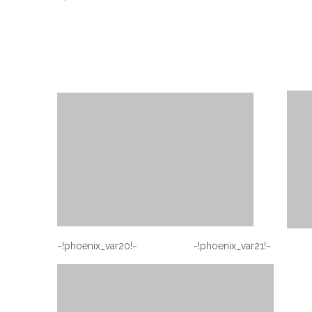
~!phoenix_var20!~ ~!phoenix_var21!~