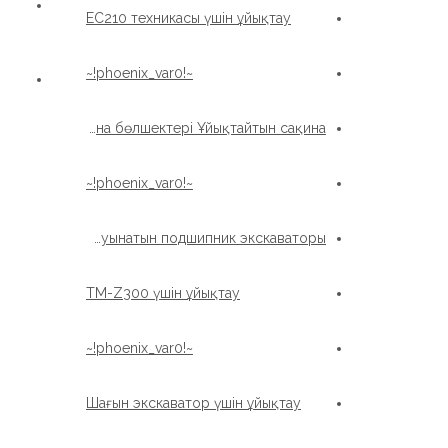
EC210 техникасы үшін ұйықтау
~!phoenix_var0!~
Машина бөлшектері Ұйықтайтын сақина
~!phoenix_var0!~
Просордың бөліктері Жуынатын подшипник экскаваторы
TM-Z300 үшін ұйықтау
~!phoenix_var0!~
Шағын экскаватор үшін ұйықтау