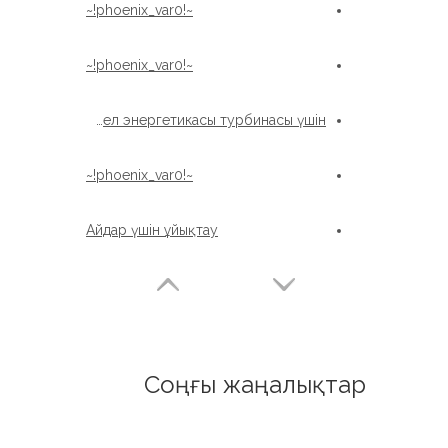
~!phoenix_var0!~
~!phoenix_var0!~
Xzwd Жел энергетикасы турбинасы үшін
~!phoenix_var0!~
Айдар үшін ұйықтау
Соңғы жаңалықтар