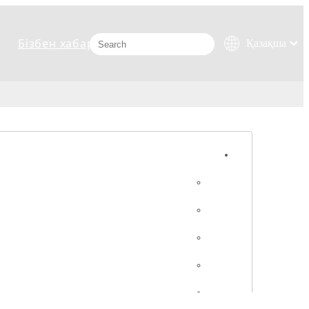
Бізбен хабарласыңыз
Қазақша
românesc
Türk dili
Tiếng Việt
한국어
日本語
Italiano
Deutsch
Português
Español
Pусский
Français
العربية