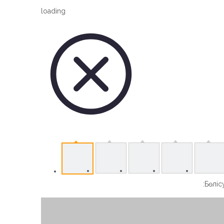
Vertical Slew Drive
loading
Worm Gear Slew Drive
Бөлісу