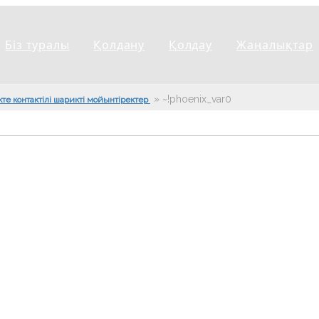
Біз туралы
Қолдану
Қолдау
Жаңалықтар
»
~!phoenix_var0!~
кте контактілі шарикті мойынтіректер