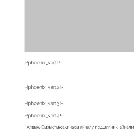
~!phoenix_var11!~
~!phoenix_var12!~
~!phoenix_var13!~
~!phoenix_var14!~
Алдыңғы:
Сызықтың сақинасы
айналу подшипникі
айналм