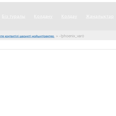
Біз туралы
Қолдану
Қолдау
Жаңалықтар
»
~!phoenix_var0!~
кте контактілі шарикті мойынтіректер