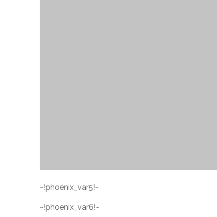
~!phoenix_var5!~
~!phoenix_var6!~