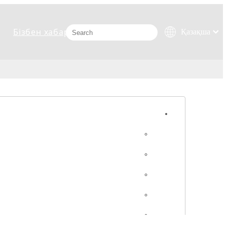
Бізбен хабарласыңыз
Қазақша
românesc
Türk dili
Tiếng Việt
한국어
日本語
Italiano
Deutsch
Português
Español
Pусский
Français
العربية