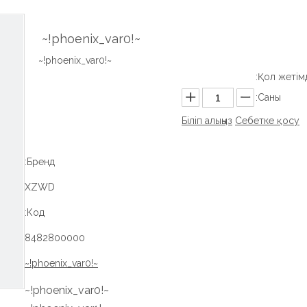
~!phoenix_var0!~
~!phoenix_var0!~
Қол жетімді
Саны:
Біліп алыңыз
Себетке қосу
Бренд:
XZWD
Код:
8482800000
~!phoenix_var0!~
~!phoenix_var0!~