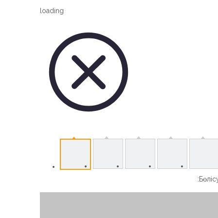
Vertical Slew Drive
loading
Worm Gear Slew Drive
Бөлісу