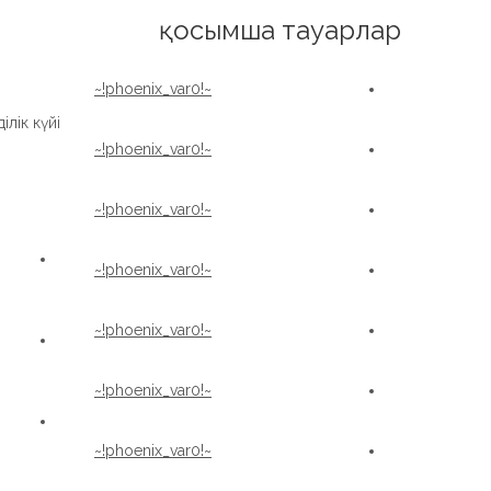
English
қосымша тауарлар
~!phoenix_var0!~
лік күйі:
~!phoenix_var0!~
~!phoenix_var0!~
~!phoenix_var0!~
~!phoenix_var0!~
~!phoenix_var0!~
~!phoenix_var0!~