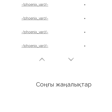
~!phoenix_var0!~
~!phoenix_var0!~
~!phoenix_var0!~
~!phoenix_var0!~
Соңғы жаңалықтар