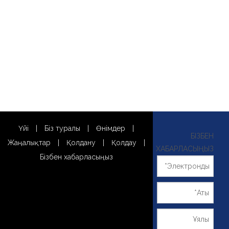
Үйі
|
Біз туралы
|
Өнімдер
|
БІЗБЕН
Жаңалықтар
|
Қолдану
|
Қолдау
|
ХАБАРЛАСЫҢЫЗ
Бізбен хабарласыңыз