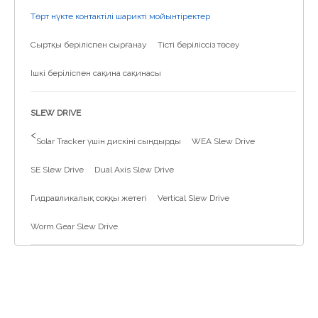
Төрт нүкте контактілі шарикті мойынтіректер
Сыртқы беріліспен сырғанау
Тісті беріліссіз төсеу
Ішкі беріліспен сақина сақинасы
SLEW DRIVE
>
Solar Tracker үшін дискіні сындырды
WEA Slew Drive
SE Slew Drive
Dual Axis Slew Drive
Гидравликалық соққы жетегі
Vertical Slew Drive
Worm Gear Slew Drive