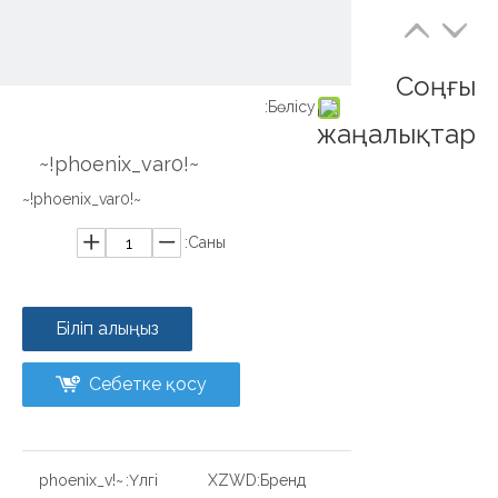
Соңғы
Бөлісу:
жаңалықтар
~!phoenix_var0!~
~!phoenix_var0!~
Саны:
Біліп алыңыз
Себетке қосу
~!phoenix_v
Үлгі:
XZWD
Бренд: