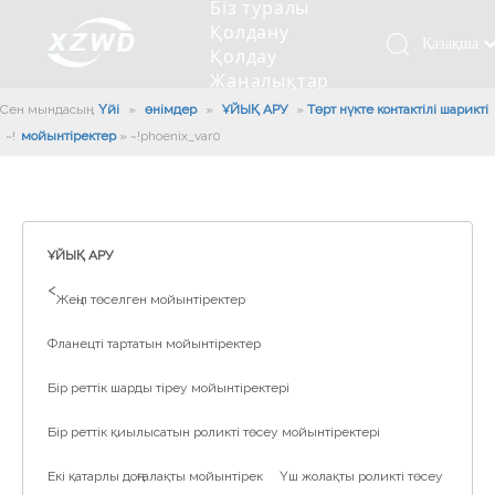
Біз туралы
Қолдану
Қазақша
Қолдау
Жаңалықтар
românesc
Бізбен
Сен мындасың:
Үйі
»
өнімдер
»
ҰЙЫҚ АРУ
»
Төрт нүкте контактілі шарикті
Türk dili
хабарласыңыз
мойынтіректер
»
~!phoenix_var0!~
Tiếng Việt
Кесетін төсеу
Компания туралы мәлімет
Инженерлік машиналар
Мойынтіректерді орнату
Ұзындығы сақина
한국어
Кесетін көлік
Тарих
Балшықты тазалағыш
Тіректің қызмет етуі
Сызықты дискілер
日本語
Өндірістік қуаты
Толтыру машинасы
Тіректің тозуы
Компанияның мәдениеті
Italiano
ҰЙЫҚ АРУ
Deutsch
Сынақ жабдығы
Пісіру роботы
Өндіріс
Өнеркәсіп жаңалықтары
>
Жеңіл төселген мойынтіректер
Português
Сапа бақылауы
Жүк көлігімен соққы алған
Жүктеу
Español
Фланецті тартатын мойынтіректер
Куәлік
Автоматты орнату сызығы
Pусский
Бір реттік шарды тіреу мойынтіректері
Français
Паллетизация роботтары
العربية
Бір реттік қиылысатын роликті төсеу мойынтіректері
English
Екі қатарлы доңғалақты мойынтірек
Үш жолақты роликті төсеу