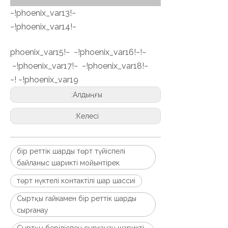
~!phoenix_var13!~
~!phoenix_var14!~
~!phoenix_var15!~ ~!phoenix_var16!~
~!phoenix_var17!~ ~!phoenix_var18!~
~!phoenix_var19!~
Алдыңғы:
Келесі:
бір реттік шарды төрт түйіспелі
байланыс шарикті мойынтірек
төрт нүктелі контактілі шар шассиі
Сыртқы гайкамен бір реттік шарды
сырғанау