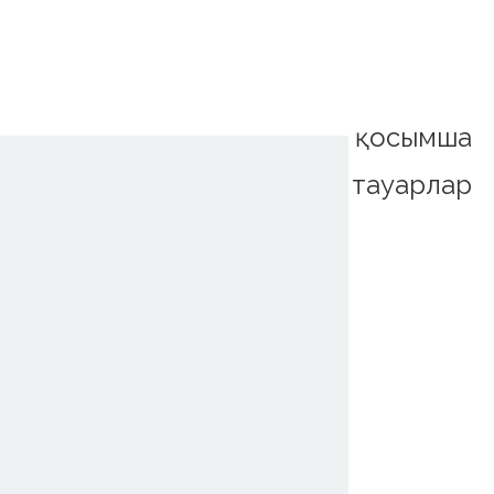
қосымша
тауарлар
~!phoenix_var0!~
~!phoenix_var0!~
~!phoenix_var0!~
~!phoenix_var0!~
~!phoenix_var0!~