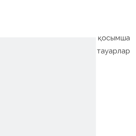
қосымша
тауарлар
~!phoenix_var0!~
~!phoenix_var0!~
~!phoenix_var0!~
~!phoenix_var0!~
~!phoenix_var0!~