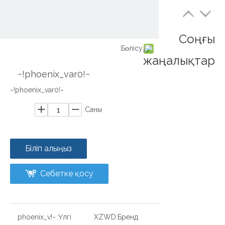
Соңғы
Бөлісу:
жаңалықтар
~!phoenix_var0!~
~!phoenix_var0!~
Саны:
Біліп алыңыз
Себетке қосу
~!phoenix_v
Үлгі:
XZWD
Бренд: