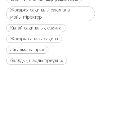
Жоғарғы сақиналы сақиналы
мойынтіректер
Қытай сақиналық сақина
Жоғары сапалы сақина
айналмалы тірек
4 баллдық шарды тіреуіш