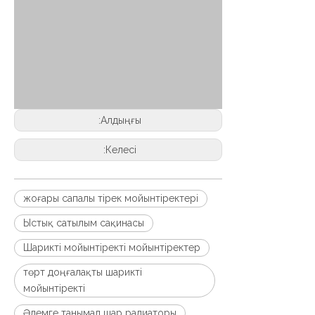
Алдыңғы:
Келесі:
жоғары сапалы тірек мойынтіректері
Ыстық сатылым сақинасы
Шарикті мойынтіректі мойынтіректер
төрт доңғалақты шарикті
мойынтіректі
Әлемге танымал шар радиаторы