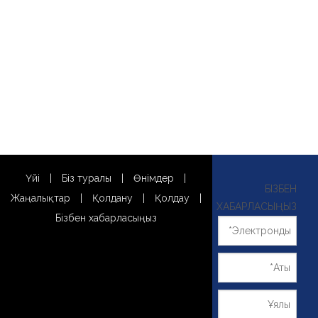
Үйі
|
Біз туралы
|
Өнімдер
|
БІЗБЕН
Жаңалықтар
|
Қолдану
|
Қолдау
|
ХАБАРЛАСЫҢЫЗ
Бізбен хабарласыңыз