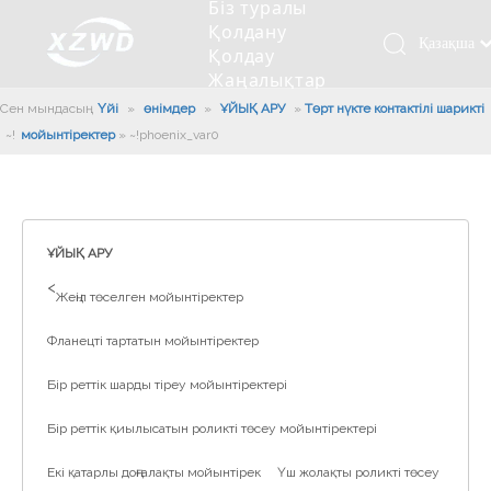
Біз туралы
Қолдану
Қазақша
Қолдау
Жаңалықтар
românesc
Бізбен
Сен мындасың:
Үйі
»
өнімдер
»
ҰЙЫҚ АРУ
»
Төрт нүкте контактілі шарикті
Türk dili
хабарласыңыз
мойынтіректер
»
~!phoenix_var0!~
Tiếng Việt
Кесетін төсеу
Компания туралы мәлімет
Инженерлік машиналар
Мойынтіректерді орнату
Ұзындығы сақина
한국어
Кесетін көлік
Тарих
Балшықты тазалағыш
Тіректің қызмет етуі
Сызықты дискілер
日本語
Өндірістік қуаты
Толтыру машинасы
Тіректің тозуы
Компанияның мәдениеті
Italiano
ҰЙЫҚ АРУ
Deutsch
Сынақ жабдығы
Пісіру роботы
Өндіріс
Өнеркәсіп жаңалықтары
>
Жеңіл төселген мойынтіректер
Português
Сапа бақылауы
Жүк көлігімен соққы алған
Жүктеу
Español
Фланецті тартатын мойынтіректер
Куәлік
Автоматты орнату сызығы
Pусский
Бір реттік шарды тіреу мойынтіректері
Français
Паллетизация роботтары
العربية
Бір реттік қиылысатын роликті төсеу мойынтіректері
English
Екі қатарлы доңғалақты мойынтірек
Үш жолақты роликті төсеу