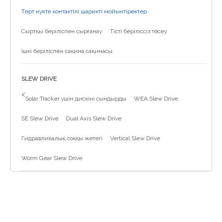
Төрт нүкте контактілі шарикті мойынтіректер
Сыртқы беріліспен сырғанау
Тісті беріліссіз төсеу
Ішкі беріліспен сақина сақинасы
SLEW DRIVE
>
Solar Tracker үшін дискіні сындырды
WEA Slew Drive
SE Slew Drive
Dual Axis Slew Drive
Гидравликалық соққы жетегі
Vertical Slew Drive
Worm Gear Slew Drive