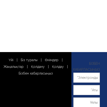
Үйі
|
Біз туралы
|
Өнімдер
|
БІЗБЕН
Жаңалықтар
|
Қолдану
|
Қолдау
|
ХАБАРЛАСЫҢЫЗ
Бізбен хабарласыңыз