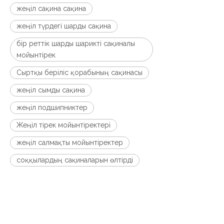
жеңіл сақина сақина
жеңіл түрдегі шарды сақина
бір реттік шарды шарикті сақиналы
мойынтірек
Сыртқы беріліс қорабының сақинасы
жеңіл сымды сақина
жеңіл подшипниктер
Жеңіл тірек мойынтіректері
жеңіл салмақты мойынтіректер
соққылардың сақиналарын өлтірді