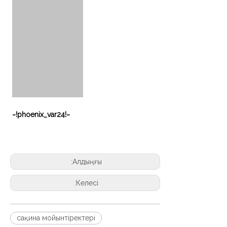
~!phoenix_var24!~
Алдыңғы:
Келесі:
сақина мойынтіректері