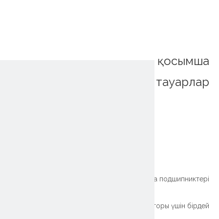
қосымша
тауарлар
~!phoenix_var0!~
Фланецтің жарығы
~!phoenix_var0!~
Роботты манипулятор үшін жасалған жіңішке сақина подшипниктері
Берілмейтін ұзақ өмір сүру сақинасы роботты манипулятор паллетизаторы үшін бірдей