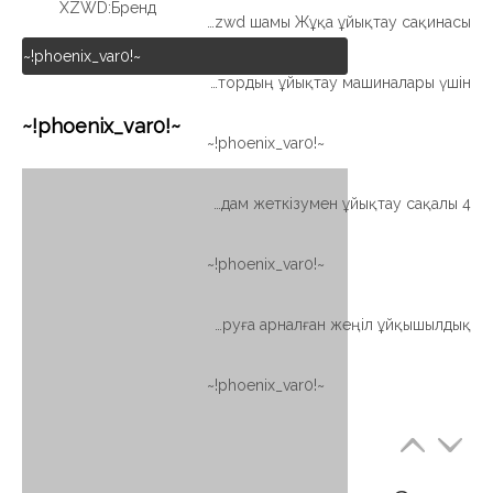
XZWD
Бренд:
Xzwd шамы Жұқа ұйықтау сақинасы
~!phoenix_var0!~
Жеңіл түрі Жұқа секция Сыртқы редуктордың ұйықтау машиналары үшін
~!phoenix_var0!~
~!phoenix_var0!~
4 нүкте контазы доп түрі Жылдам жеткізумен ұйықтау сақалы
~!phoenix_var0!~
Толтыруға арналған жеңіл ұйқышылдық
~!phoenix_var0!~