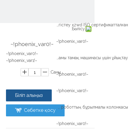
~!phoenix_var0!~
Сыртқы редуктордың жарығы Ұйықтайтын сақина Тістерді тегістеу xzwd ISO сертификатталған
Бөлісу:
~!phoenix_var0!~
~!phoenix_var0!~
~!phoenix_var0!~
Xzwd шамы тамақ машинасы үшін ұйықтау
~!phoenix_var1!~
Саны:
~!phoenix_var0!~
~!phoenix_var0!~
Біліп алыңыз
Жігіт сериясы Дәнекерлеуге арналған роботтың бұрылмалы колонкасы
Себетке қосу
~!phoenix_var0!~