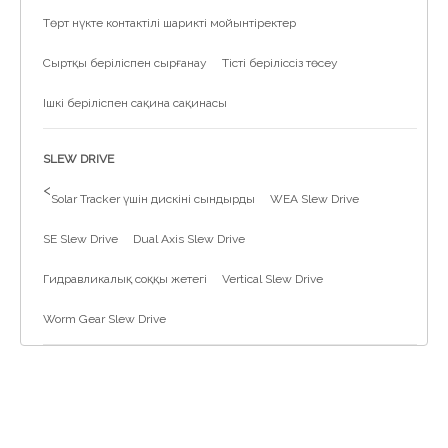
Төрт нүкте контактілі шарикті мойынтіректер
Сыртқы беріліспен сырғанау
Тісті беріліссіз төсеу
Ішкі беріліспен сақина сақинасы
SLEW DRIVE
>
Solar Tracker үшін дискіні сындырды
WEA Slew Drive
SE Slew Drive
Dual Axis Slew Drive
Гидравликалық соққы жетегі
Vertical Slew Drive
Worm Gear Slew Drive