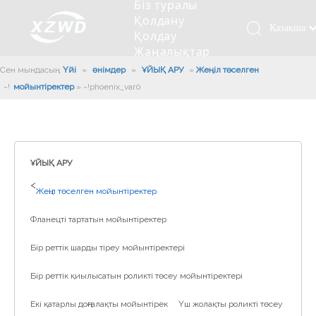
Біз туралы
Қолдану
Қазақша
Қолдау
Жаңалықтар
românesc
Бізбен
Сен мындасың:
Үйі
»
өнімдер
»
ҰЙЫҚ АРУ
»
Жеңіл төселген
Türk dili
хабарласыңыз
мойынтіректер
»
~!phoenix_var0!~
Tiếng Việt
Кесетін төсеу
Компания туралы мәлімет
Инженерлік машиналар
Мойынтіректерді орнату
Ұзындығы сақина
한국어
Кесетін көлік
Тарих
Балшықты тазалағыш
Тіректің қызмет етуі
Сызықты дискілер
日本語
Өндірістік қуаты
Толтыру машинасы
Тіректің тозуы
Компанияның мәдениеті
Italiano
ҰЙЫҚ АРУ
Deutsch
Сынақ жабдығы
Пісіру роботы
Өндіріс
Өнеркәсіп жаңалықтары
>
Жеңіл төселген мойынтіректер
Português
Сапа бақылауы
Жүк көлігімен соққы алған
Жүктеу
Español
Фланецті тартатын мойынтіректер
Куәлік
Автоматты орнату сызығы
Pусский
Бір реттік шарды тіреу мойынтіректері
Français
Паллетизация роботтары
العربية
Бір реттік қиылысатын роликті төсеу мойынтіректері
English
Екі қатарлы доңғалақты мойынтірек
Үш жолақты роликті төсеу