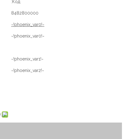
Код:
8482800000
~!phoenix_var0!~
~!phoenix_var0!~
~!phoenix_var1!~
~!phoenix_var2!~
: