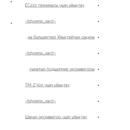
EC210 техникасы үшін ұйықтау
~!phoenix_var0!~
Машина бөлшектері Ұйықтайтын сақина
~!phoenix_var0!~
Просордың бөліктері Жуынатын подшипник экскаваторы
TM-Z300 үшін ұйықтау
~!phoenix_var0!~
Шағын экскаватор үшін ұйықтау