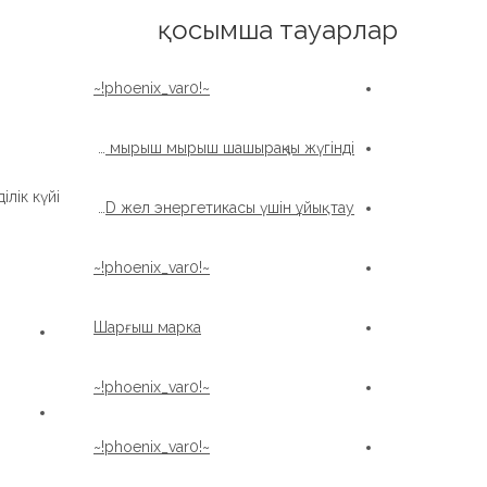
English
қосымша тауарлар
~!phoenix_var0!~
Жоғары сапалы Қытай жел турбинасын жеткізеді, мырыш мырыш мырыш шашыраңқы жүгінді
лік күйі:
Жоғары сапалы мырыш шашыратылған XZWD жел энергетикасы үшін ұйықтау
~!phoenix_var0!~
Шарғыш марка
~!phoenix_var0!~
~!phoenix_var0!~