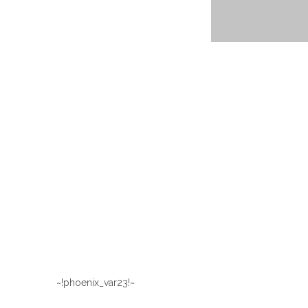
~!phoenix_var23!~