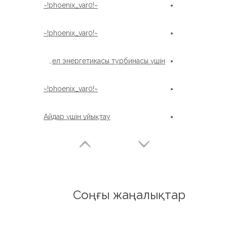
~!phoenix_var0!~
~!phoenix_var0!~
Xzwd Жел энергетикасы турбинасы үшін
~!phoenix_var0!~
Айдар үшін ұйықтау
Соңғы жаңалықтар