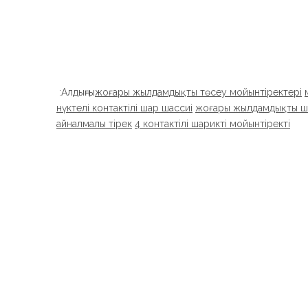
Алдыңғы:
жоғары жылдамдықты төсеу мойынтіректері
нүктелі контактілі шар шассиі
жоғары жылдамдықты ша
айналмалы тірек
4 контактілі шарикті мойынтіректі