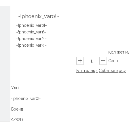
~!phoenix_var0!~
~!phoenix_var0!~
~!phoenix_var1!~
~!phoenix_var2!~
~!phoenix_var3!~
Қол жетімді
Саны:
Біліп алыңыз
Себетке қосу
Үлгі:
~!phoenix_var0!~
Бренд:
XZWD