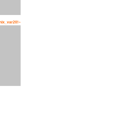
ix_var20!~
~!phoenix_var19!~