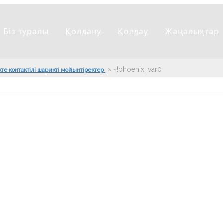
Біз туралы
Қолдану
Қолдау
Жаңалықтар
»
~!phoenix_var0!~
кте контактілі шарикті мойынтіректер