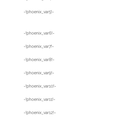
~!phoenix_var5!~
~!phoenix_var6!~
~!phoenix_var7!~
~!phoenix_var8!~
~!phoenix_var9!~
~!phoenix_var10!~
~!phoenix_var11!~
~!phoenix_var12!~