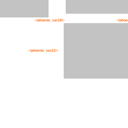
~!phoen
~!phoenix_var22!~