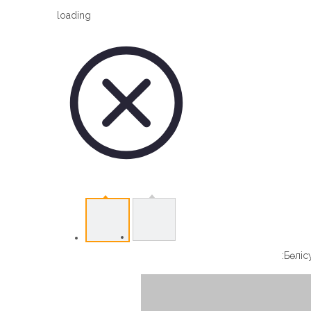
Vertical Slew Drive
loading
Worm Gear Slew Drive
Бөлісу