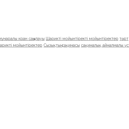
мұнаралы кран саңылауы
Шарикті мойынтіректі мойынтіректер
төрт
рикті мойынтіректер
Сызықтың сақинасы
сақиналық айналмалы үс