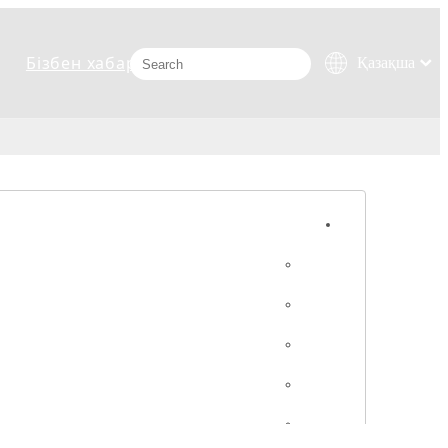
Бізбен хабарласыңыз
Қазақша
românesc
Türk dili
Tiếng Việt
한국어
日本語
Italiano
Deutsch
Português
Español
Pусский
Français
العربية