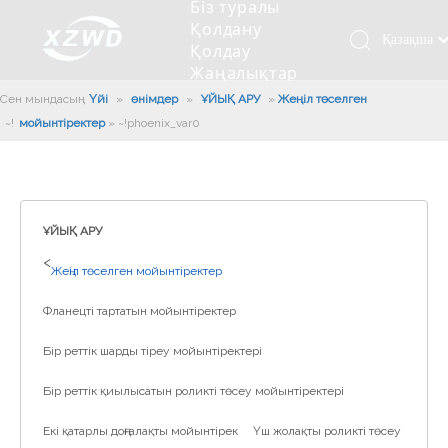
Біз туралы
Қолдану
Қазақша
Қолдау
Жаңалықтар
românesc
Бізбен
Сен мындасың:
Үйі
»
өнімдер
»
ҰЙЫҚ АРУ
»
Жеңіл төселген
Türk dili
хабарласыңыз
мойынтіректер
»
~!phoenix_var0!~
Tiếng Việt
Кесетін төсеу
Компания туралы мәлімет
Инженерлік машиналар
Мойынтіректерді орнату
Ұзындығы сақина
한국어
Кесетін көлік
Тарих
Балшықты тазалағыш
Тіректің қызмет етуі
Сызықты дискілер
日本語
Өндірістік қуаты
Толтыру машинасы
Тіректің тозуы
Компанияның мәдениеті
Italiano
ҰЙЫҚ АРУ
Deutsch
Сынақ жабдығы
Пісіру роботы
Өндіріс
Өнеркәсіп жаңалықтары
>
Жеңіл төселген мойынтіректер
Português
Сапа бақылауы
Жүк көлігімен соққы алған
Жүктеу
Español
Фланецті тартатын мойынтіректер
Куәлік
Автоматты орнату сызығы
Pусский
Бір реттік шарды тіреу мойынтіректері
Français
Паллетизация роботтары
العربية
Бір реттік қиылысатын роликті төсеу мойынтіректері
English
Екі қатарлы доңғалақты мойынтірек
Үш жолақты роликті төсеу