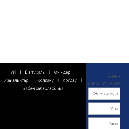
Үйі
|
Біз туралы
|
Өнімдер
|
БІЗБЕН
Жаңалықтар
|
Қолдану
|
Қолдау
|
ХАБАРЛАСЫҢЫЗ
Бізбен хабарласыңыз