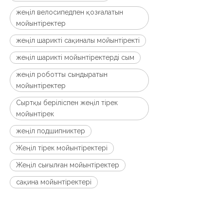
жеңіл велосипедпен қозғалатын
мойынтіректер
жеңіл шарикті сақиналы мойынтіректі
жеңіл шарикті мойынтіректерді сым
жеңіл роботты сындыратын
мойынтіректер
Сыртқы беріліспен жеңіл тірек
мойынтірек
жеңіл подшипниктер
Жеңіл тірек мойынтіректері
Жеңіл сығылған мойынтіректер
сақина мойынтіректері