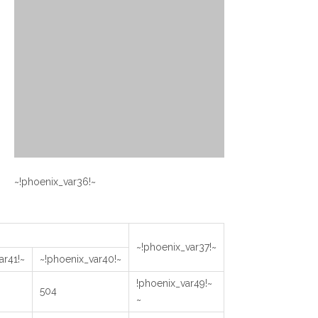
~!phoenix_var36!~
~!phoenix_var37!~
~!phoenix_var41!~
~!phoenix_var40!~
~!phoenix_var49!
504
~