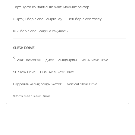
Төрт нүкте контактілі шарикті мойынтіректер
Сыртқы беріліспен сырғанау
Тісті беріліссіз төсеу
Ішкі беріліспен сақина сақинасы
SLEW DRIVE
>
Solar Tracker үшін дискіні сындырды
WEA Slew Drive
SE Slew Drive
Dual Axis Slew Drive
Гидравликалық соққы жетегі
Vertical Slew Drive
Worm Gear Slew Drive