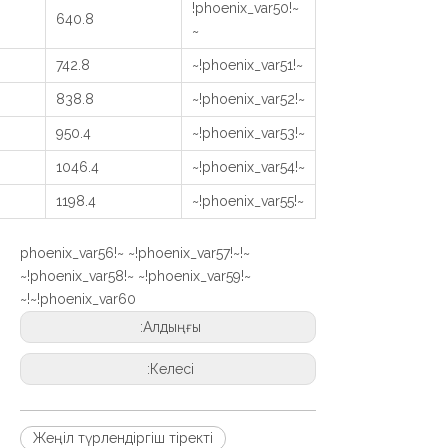
~!phoenix_var50!
640.8
~
742.8
~!phoenix_var51!~
838.8
~!phoenix_var52!~
950.4
~!phoenix_var53!~
1046.4
~!phoenix_var54!~
1198.4
~!phoenix_var55!~
~!phoenix_var56!~ ~!phoenix_var57!~
~!phoenix_var58!~ ~!phoenix_var59!~
~!phoenix_var60!~
Алдыңғы:
Келесі:
Жеңіл түрлендіргіш тіректі