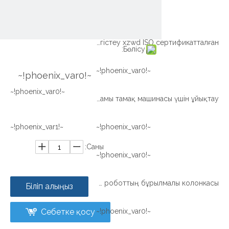
~!phoenix_var0!~
Сыртқы редуктордың жарығы Ұйықтайтын сақина Тістерді тегістеу xzwd ISO сертификатталған
Бөлісу:
~!phoenix_var0!~
~!phoenix_var0!~
~!phoenix_var0!~
Xzwd шамы тамақ машинасы үшін ұйықтау
~!phoenix_var1!~
~!phoenix_var0!~
Саны:
~!phoenix_var0!~
Жігіт сериясы Дәнекерлеуге арналған роботтың бұрылмалы колонкасы
Біліп алыңыз
Себетке қосу
~!phoenix_var0!~