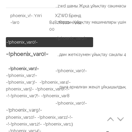
Xzwd шамы Жұқа ұйықтау сақинасы
~!phoenix_v
Үлгі:
XZWD
Бренд:
Жеңіл түрі Жұқа секция Сыртқы редуктордың ұйықтау машиналары үшін
ar0!~
84828000
Код:
00
~!phoenix_var0!~
~!phoenix_var0!~
~!phoenix_var0!~
4 нүкте контазы доп түрі Жылдам жеткізумен ұйықтау сақалы
~!phoenix_var1!~
~!phoenix_var0!~
~!phoenix_var2!~
~!phoenix_var3!~ ~!phoenix_var4!~
Толтыруға арналған жеңіл ұйқышылдық
~!phoenix_var5!~ ~!phoenix_var6!~
~!phoenix_var7!~ ~!phoenix_var8!~
~!phoenix_var0!~
~!phoenix_var9!~
~!phoenix_var10!~ ~!phoenix_var11!~
~!phoenix_var12!~ ~!phoenix_var13!~
~!phoenix_var14!~