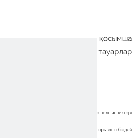
қосымша
тауарлар
~!phoenix_var0!~
Фланецтің жарығы
~!phoenix_var0!~
Роботты манипулятор үшін жасалған жіңішке сақина подшипниктері
Берілмейтін ұзақ өмір сүру сақинасы роботты манипулятор паллетизаторы үшін бірдей