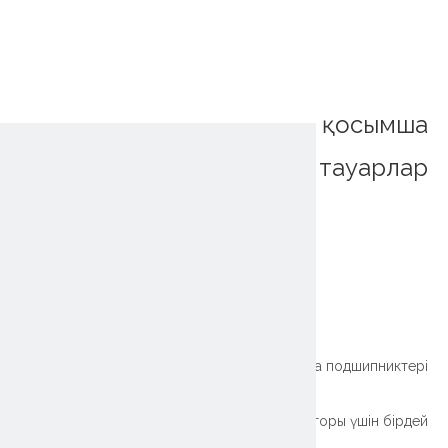
қосымша
тауарлар
~!phoenix_var0!~
Фланецтің жарығы
~!phoenix_var0!~
Роботты манипулятор үшін жасалған жіңішке сақина подшипниктері
Берілмейтін ұзақ өмір сүру сақинасы роботты манипулятор паллетизаторы үшін бірдей