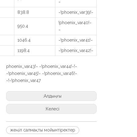
~
838.8
~!phoenix_var39!~
~!phoenix_var40!
950.4
~
1046.4
~!phoenix_var41!~
1198.4
~!phoenix_var42!~
~!phoenix_var43!~ ~!phoenix_var44!~
~!phoenix_var45!~ ~!phoenix_var46!~
~!phoenix_var47!~
Алдыңғы:
Келесі:
жеңіл салмақты мойынтіректер