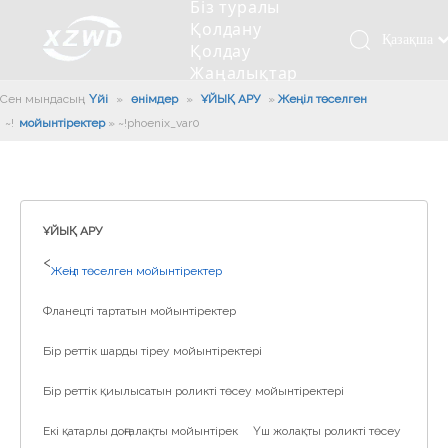
Біз туралы
Қолдану
Қазақша
Қолдау
Жаңалықтар
românesc
Бізбен
Сен мындасың:
Үйі
»
өнімдер
»
ҰЙЫҚ АРУ
»
Жеңіл төселген
Türk dili
хабарласыңыз
мойынтіректер
»
~!phoenix_var0!~
Tiếng Việt
Кесетін төсеу
Компания туралы мәлімет
Инженерлік машиналар
Мойынтіректерді орнату
Ұзындығы сақина
한국어
Кесетін көлік
Тарих
Балшықты тазалағыш
Тіректің қызмет етуі
Сызықты дискілер
日本語
Өндірістік қуаты
Толтыру машинасы
Тіректің тозуы
Компанияның мәдениеті
Italiano
ҰЙЫҚ АРУ
Deutsch
Сынақ жабдығы
Пісіру роботы
Өндіріс
Өнеркәсіп жаңалықтары
>
Жеңіл төселген мойынтіректер
Português
Сапа бақылауы
Жүк көлігімен соққы алған
Жүктеу
Español
Фланецті тартатын мойынтіректер
Куәлік
Автоматты орнату сызығы
Pусский
Бір реттік шарды тіреу мойынтіректері
Français
Паллетизация роботтары
العربية
Бір реттік қиылысатын роликті төсеу мойынтіректері
English
Екі қатарлы доңғалақты мойынтірек
Үш жолақты роликті төсеу