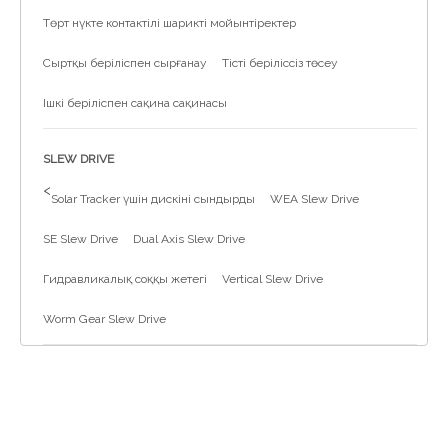
Төрт нүкте контактілі шарикті мойынтіректер
Сыртқы беріліспен сырғанау
Тісті беріліссіз төсеу
Ішкі беріліспен сақина сақинасы
SLEW DRIVE
>
Solar Tracker үшін дискіні сындырды
WEA Slew Drive
SE Slew Drive
Dual Axis Slew Drive
Гидравликалық соққы жетегі
Vertical Slew Drive
Worm Gear Slew Drive