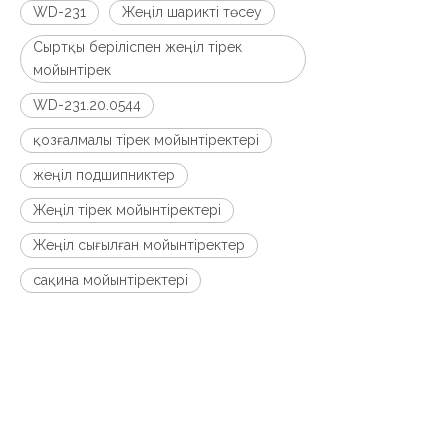
WD-231
Жеңіл шарикті төсеу
Сыртқы беріліспен жеңіл тірек
мойынтірек
WD-231.20.0544
қозғалмалы тірек мойынтіректері
жеңіл подшипниктер
Жеңіл тірек мойынтіректері
Жеңіл сығылған мойынтіректер
сақина мойынтіректері