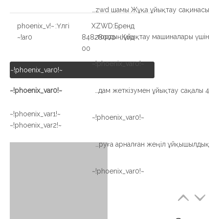
Xzwd шамы Жұқа ұйықтау сақинасы
~!phoenix_v
Үлгі:
XZWD
Бренд:
Жеңіл түрі Жұқа секция Сыртқы редуктордың ұйықтау машиналары үшін
ar0!~
84828000
Код:
00
~!phoenix_var0!~
~!phoenix_var0!~
~!phoenix_var0!~
4 нүкте контазы доп түрі Жылдам жеткізумен ұйықтау сақалы
~!phoenix_var1!~
~!phoenix_var0!~
~!phoenix_var2!~
Толтыруға арналған жеңіл ұйқышылдық
~!phoenix_var0!~