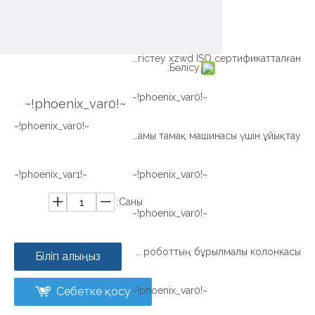
~!phoenix_var0!~
Сыртқы редуктордың жарығы Ұйықтайтын сақина Тістерді тегістеу xzwd ISO сертификатталған
Бөлісу:
~!phoenix_var0!~
~!phoenix_var0!~
~!phoenix_var0!~
Xzwd шамы тамақ машинасы үшін ұйықтау
~!phoenix_var1!~
~!phoenix_var0!~
Саны:
~!phoenix_var0!~
Жігіт сериясы Дәнекерлеуге арналған роботтың бұрылмалы колонкасы
Біліп алыңыз
Себетке қосу
~!phoenix_var0!~