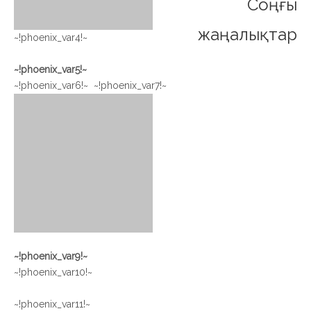
Соңғы
жаңалықтар
~!phoenix_var4!~
~!phoenix_var5!~
~!phoenix_var6!~ ~!phoenix_var7!~
~!phoenix_var9!~
~!phoenix_var10!~
~!phoenix_var11!~