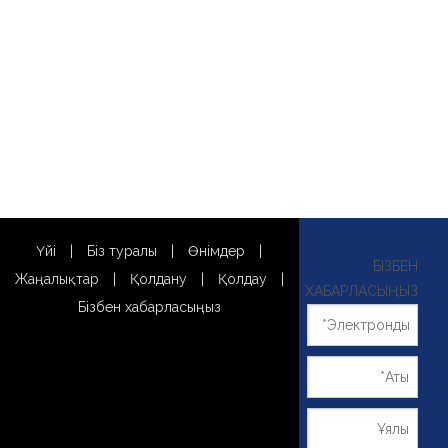
Үйі
|
Біз туралы
|
Өнімдер
|
БІЗБЕН
Жаңалықтар
|
Қолдану
|
Қолдау
|
ХАБАРЛАСЫҢЫЗ
Бізбен хабарласыңыз