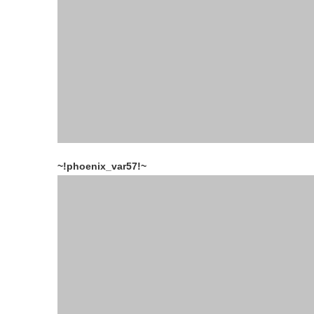
~!phoenix_var57!~