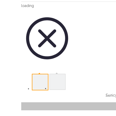
Vertical Slew Drive
loading
Worm Gear Slew Drive
Бөлісу