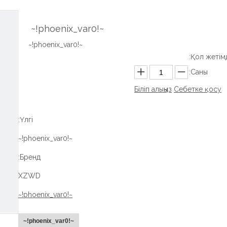
~!phoenix_var0!~
~!phoenix_var0!~
Қол жетімді
Саны:
Біліп алыңыз
Себетке қосу
Үлгі:
~!phoenix_var0!~
Бренд:
XZWD
~!phoenix_var0!~
~!phoenix_var0!~