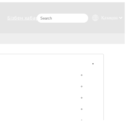
Бізбен хабарласыңыз
Қазақша
românesc
Türk dili
Tiếng Việt
한국어
日本語
Italiano
Deutsch
Português
Español
Pусский
Français
العربية