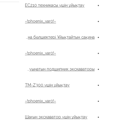
EC210 техникасы үшін ұйықтау
~!phoenix_var0!~
Машина бөлшектері Ұйықтайтын сақина
~!phoenix_var0!~
Просордың бөліктері Жуынатын подшипник экскаваторы
TM-Z300 үшін ұйықтау
~!phoenix_var0!~
Шағын экскаватор үшін ұйықтау