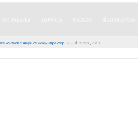
Біз туралы
Қолдану
Қолдау
Жаңалықтар
»
~!phoenix_var0!~
кте контактілі шарикті мойынтіректер