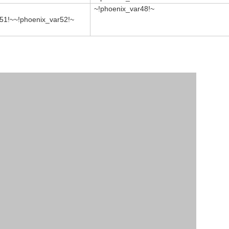
~!phoenix_var48!~
51!~
~!phoenix_var52!~
~!phoenix_var50!~