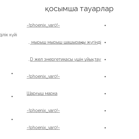
English
қосымша тауарлар
~!phoenix_var0!~
лік күйі:
Жоғары сапалы Қытай жел турбинасын жеткізеді, мырыш мырыш мырыш шашыраңқы жүгінді
Жоғары сапалы мырыш шашыратылған XZWD жел энергетикасы үшін ұйықтау
~!phoenix_var0!~
Шарғыш марка
~!phoenix_var0!~
~!phoenix_var0!~