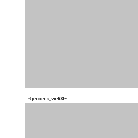
~!phoenix_var58!~