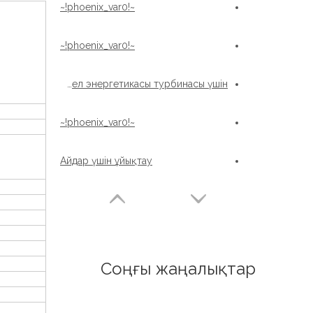
~!phoenix_var0!~
~!phoenix_var0!~
Xzwd Жел энергетикасы турбинасы үшін
~!phoenix_var0!~
Айдар үшін ұйықтау
Соңғы жаңалықтар