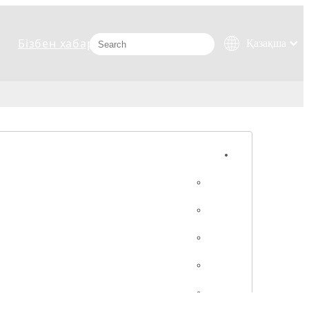
Бізбен хабарласыңыз
Қазақша
românesc
Türk dili
Tiếng Việt
한국어
日本語
Italiano
Deutsch
Português
Español
Pусский
Français
العربية