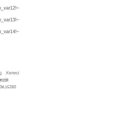
~!phoenix_var10!~ ~!phoenix_var11!~ ~!phoenix_var12!~
~!phoenix_var13!~
~!phoenix_var14!~
р
Келесі:
жеңіл
лы үстел