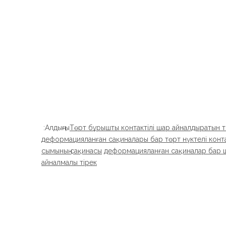
Алдыңғы:
Төрт бұрышты контактілі шар айналдыратын т
деформацияланған сақиналары бар төрт нүктелі конта
сымының сақинасы
деформацияланған сақиналар бар 
айналмалы тірек