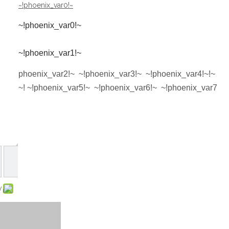
~!phoenix_var0!~
~!phoenix_var0!~
~!phoenix_var1!~
~!phoenix_var2!~ ~!phoenix_var3!~ ~!phoenix_var4!~
~!phoenix_var5!~ ~!phoenix_var6!~ ~!phoenix_var7!~
: