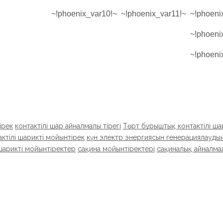
ірек
контактілі шар айналмалы тірегі
Төрт бұрыштық контактілі ша
ктілі шарикті мойынтірек
күн электр энергиясын генерациялаудың 
шарикті мойынтіректер
сақина мойынтіректері
сақиналық айналма