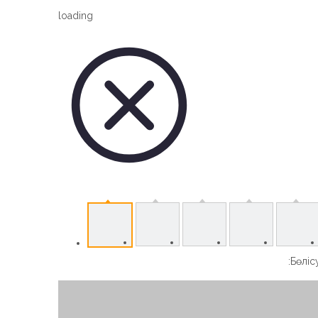
Vertical Slew Drive
loading
Worm Gear Slew Drive
Бөлісу