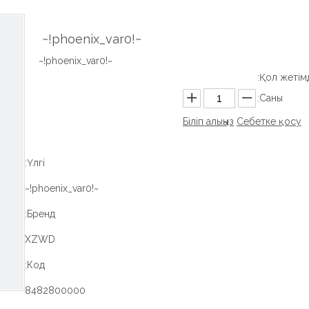
~!phoenix_var0!~
~!phoenix_var0!~
Қол жетімді
Саны:
Біліп алыңыз
Себетке қосу
Үлгі:
~!phoenix_var0!~
Бренд:
XZWD
Код:
8482800000