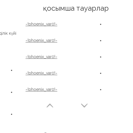
English
қосымша тауарлар
~!phoenix_var0!~
лік күйі:
~!phoenix_var0!~
~!phoenix_var0!~
~!phoenix_var0!~
~!phoenix_var0!~