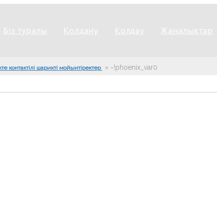
Біз туралы
Қолдану
Қолдау
Жаңалықтар
»
~!phoenix_var0!~
кте контактілі шарикті мойынтіректер