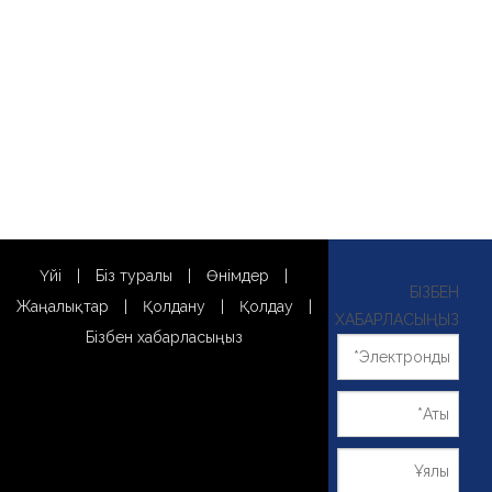
Үйі
|
Біз туралы
|
Өнімдер
|
БІЗБЕН
Жаңалықтар
|
Қолдану
|
Қолдау
|
ХАБАРЛАСЫҢЫЗ
Бізбен хабарласыңыз