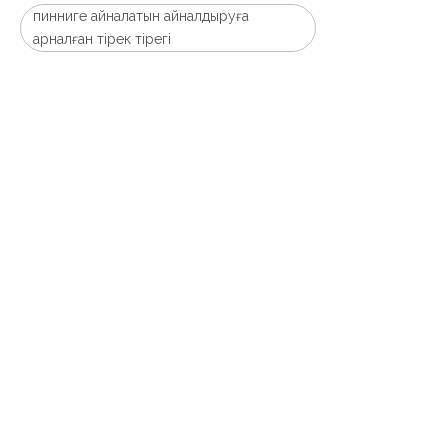
пинниге айналатын айналдыруға
арналған тірек тірегі