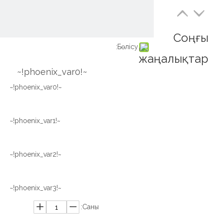
Соңғы
Бөлісу:
жаңалықтар
~!phoenix_var0!~
~!phoenix_var0!~
~!phoenix_var1!~
~!phoenix_var2!~
~!phoenix_var3!~
Саны: