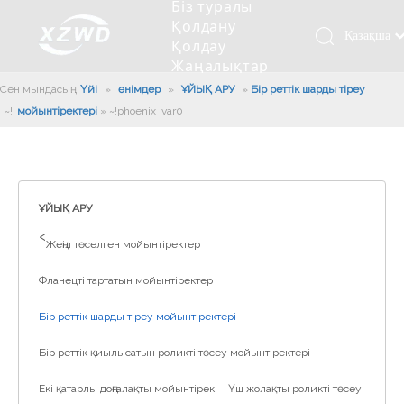
Біз туралы
Қолдану
Қазақша
Қолдау
Жаңалықтар
românesc
Бізбен
Сен мындасың:
Үйі
»
өнімдер
»
ҰЙЫҚ АРУ
»
Бір реттік шарды тіреу
Türk dili
хабарласыңыз
мойынтіректері
»
~!phoenix_var0!~
Tiếng Việt
Кесетін төсеу
Компания туралы мәлімет
Инженерлік машиналар
Мойынтіректерді орнату
Ұзындығы сақина
한국어
Кесетін көлік
Тарих
Балшықты тазалағыш
Тіректің қызмет етуі
Сызықты дискілер
日本語
Өндірістік қуаты
Толтыру машинасы
Тіректің тозуы
Компанияның мәдениеті
Italiano
ҰЙЫҚ АРУ
Deutsch
Сынақ жабдығы
Пісіру роботы
Өндіріс
Өнеркәсіп жаңалықтары
>
Жеңіл төселген мойынтіректер
Português
Сапа бақылауы
Жүк көлігімен соққы алған
Жүктеу
Español
Фланецті тартатын мойынтіректер
Куәлік
Автоматты орнату сызығы
Pусский
Бір реттік шарды тіреу мойынтіректері
Français
Паллетизация роботтары
العربية
Бір реттік қиылысатын роликті төсеу мойынтіректері
English
Екі қатарлы доңғалақты мойынтірек
Үш жолақты роликті төсеу