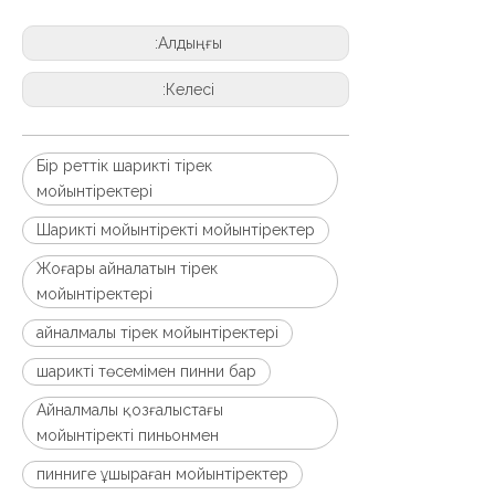
Алдыңғы:
Келесі:
Бір реттік шарикті тірек
мойынтіректері
Шарикті мойынтіректі мойынтіректер
Жоғары айналатын тірек
мойынтіректері
айналмалы тірек мойынтіректері
шарикті төсемімен пинни бар
Айналмалы қозғалыстағы
мойынтіректі пиньонмен
пинниге ұшыраған мойынтіректер