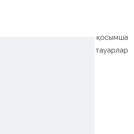
қосымша
тауарлар
~!phoenix_var0!~
~!phoenix_var0!~
~!phoenix_var0!~
~!phoenix_var0!~
~!phoenix_var0!~