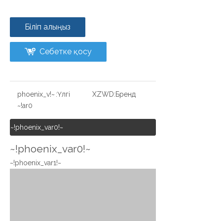
Біліп алыңыз
Себетке қосу
~!phoenix_v
Үлгі:
XZWD
Бренд:
ar0!~
~!phoenix_var0!~
~!phoenix_var0!~
~!phoenix_var1!~