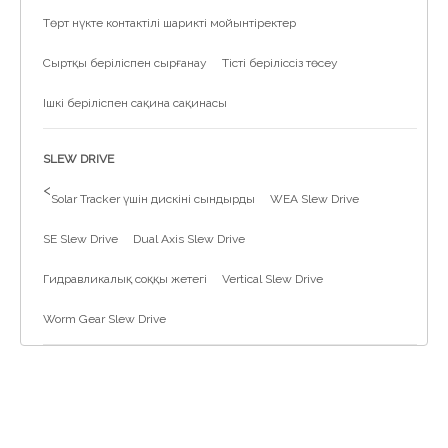
Төрт нүкте контактілі шарикті мойынтіректер
Сыртқы беріліспен сырғанау
Тісті беріліссіз төсеу
Ішкі беріліспен сақина сақинасы
SLEW DRIVE
>
Solar Tracker үшін дискіні сындырды
WEA Slew Drive
SE Slew Drive
Dual Axis Slew Drive
Гидравликалық соққы жетегі
Vertical Slew Drive
Worm Gear Slew Drive