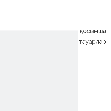
қосымша
тауарлар
~!phoenix_var0!~
~!phoenix_var0!~
~!phoenix_var0!~
~!phoenix_var0!~
~!phoenix_var0!~