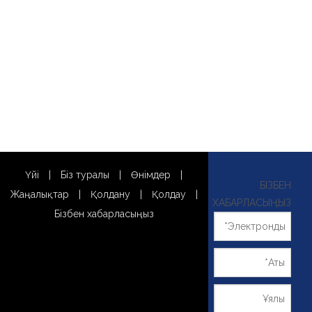
Үйі
|
Біз туралы
|
Өнімдер
|
БІЗБЕН
Жаңалықтар
|
Қолдану
|
Қолдау
|
ХАБАРЛАСЫҢЫЗ
Бізбен хабарласыңыз