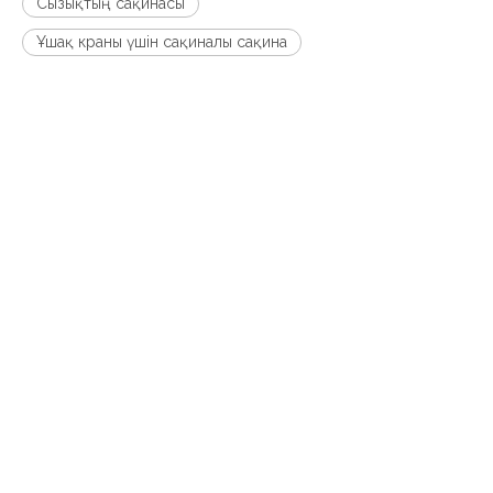
Сызықтың сақинасы
Ұшақ краны үшін сақиналы сақина