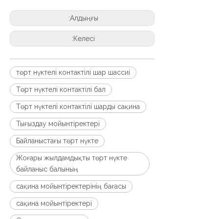
Алдыңғы:
Келесі:
төрт нүктелі контактілі шар шассиі
Төрт нүктелі контактілі бал
Төрт нүктелі контактілі шарды сақина
Тығыздау мойынтіректері
Байланыстағы төрт нүкте
Жоғары жылдамдықты төрт нүкте
байланыс балының
сақина мойынтіректерінің бағасы
сақина мойынтіректері