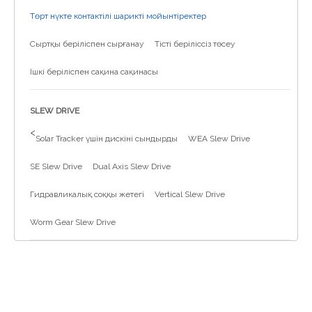
Төрт нүкте контактілі шарикті мойынтіректер
Сыртқы беріліспен сырғанау
Тісті беріліссіз төсеу
Ішкі беріліспен сақина сақинасы
SLEW DRIVE
>
Solar Tracker үшін дискіні сындырды
WEA Slew Drive
SE Slew Drive
Dual Axis Slew Drive
Гидравликалық соққы жетегі
Vertical Slew Drive
Worm Gear Slew Drive