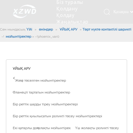
Біз туралы
Қолдану
Қазақша
Қолдау
Жаңалықтар
românesc
Бізбен
Сен мындасың:
Үйі
»
өнімдер
»
ҰЙЫҚ АРУ
»
Төрт нүкте контактілі шарикті
Türk dili
хабарласыңыз
мойынтіректер
»
~!phoenix_var0!~
Tiếng Việt
Кесетін төсеу
Компания туралы мәлімет
Инженерлік машиналар
Мойынтіректерді орнату
Ұзындығы сақина
한국어
Кесетін көлік
Тарих
Балшықты тазалағыш
Тіректің қызмет етуі
Сызықты дискілер
日本語
Өндірістік қуаты
Толтыру машинасы
Тіректің тозуы
Компанияның мәдениеті
Italiano
ҰЙЫҚ АРУ
Deutsch
Сынақ жабдығы
Пісіру роботы
Өндіріс
Өнеркәсіп жаңалықтары
>
Жеңіл төселген мойынтіректер
Português
Сапа бақылауы
Жүк көлігімен соққы алған
Жүктеу
Español
Фланецті тартатын мойынтіректер
Куәлік
Автоматты орнату сызығы
Pусский
Бір реттік шарды тіреу мойынтіректері
Français
Паллетизация роботтары
العربية
Бір реттік қиылысатын роликті төсеу мойынтіректері
English
Екі қатарлы доңғалақты мойынтірек
Үш жолақты роликті төсеу