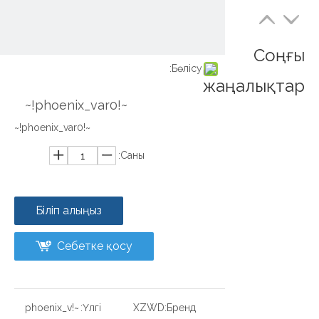
Соңғы
Бөлісу:
жаңалықтар
~!phoenix_var0!~
~!phoenix_var0!~
Саны:
Біліп алыңыз
Себетке қосу
~!phoenix_v
Үлгі:
XZWD
Бренд: