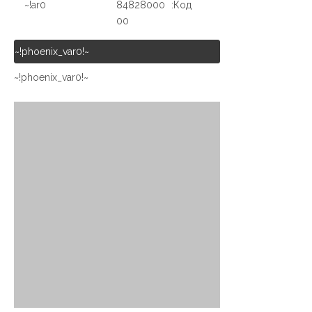
ar0!~
84828000
Код:
00
~!phoenix_var0!~
~!phoenix_var0!~