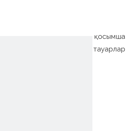
қосымша
тауарлар
~!phoenix_var0!~
~!phoenix_var0!~
~!phoenix_var0!~
~!phoenix_var0!~
~!phoenix_var0!~