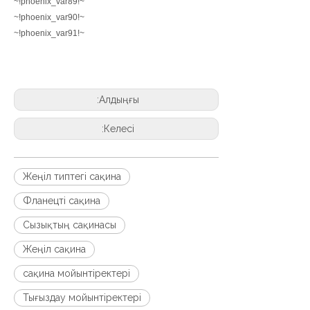
~!phoenix_var89!~
~!phoenix_var90!~
~!phoenix_var91!~
Алдыңғы:
Келесі:
Жеңіл типтегі сақина
Фланецті сақина
Сызықтың сақинасы
Жеңіл сақина
сақина мойынтіректері
Тығыздау мойынтіректері