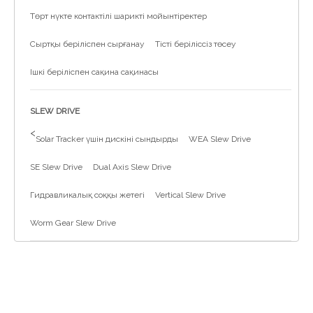
Төрт нүкте контактілі шарикті мойынтіректер
Сыртқы беріліспен сырғанау
Тісті беріліссіз төсеу
Ішкі беріліспен сақина сақинасы
SLEW DRIVE
>
Solar Tracker үшін дискіні сындырды
WEA Slew Drive
SE Slew Drive
Dual Axis Slew Drive
Гидравликалық соққы жетегі
Vertical Slew Drive
Worm Gear Slew Drive