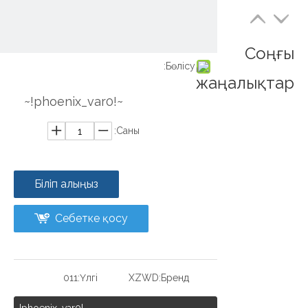
Соңғы
Бөлісу:
жаңалықтар
~!phoenix_var0!~
Саны:
Біліп алыңыз
Себетке қосу
011
Үлгі:
XZWD
Бренд: