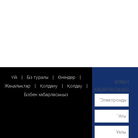
Үйі
|
Біз туралы
|
Өнімдер
|
БІЗБЕН
Жаңалықтар
|
Қолдану
|
Қолдау
|
ХАБАРЛАСЫҢЫЗ
Бізбен хабарласыңыз