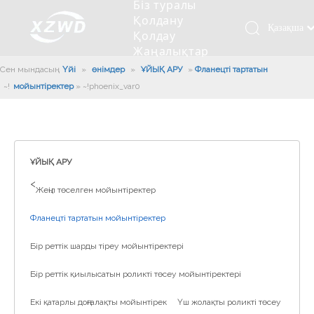
Біз туралы
Қолдану
Қазақша
Қолдау
Жаңалықтар
românesc
Бізбен
Сен мындасың:
Үйі
»
өнімдер
»
ҰЙЫҚ АРУ
»
Фланецті тартатын
Türk dili
хабарласыңыз
мойынтіректер
»
~!phoenix_var0!~
Tiếng Việt
Кесетін төсеу
Компания туралы мәлімет
Инженерлік машиналар
Мойынтіректерді орнату
Ұзындығы сақина
한국어
Кесетін көлік
Тарих
Балшықты тазалағыш
Тіректің қызмет етуі
Сызықты дискілер
日本語
Өндірістік қуаты
Толтыру машинасы
Тіректің тозуы
Компанияның мәдениеті
Italiano
ҰЙЫҚ АРУ
Deutsch
Сынақ жабдығы
Пісіру роботы
Өндіріс
Өнеркәсіп жаңалықтары
>
Жеңіл төселген мойынтіректер
Português
Сапа бақылауы
Жүк көлігімен соққы алған
Жүктеу
Español
Фланецті тартатын мойынтіректер
Куәлік
Автоматты орнату сызығы
Pусский
Бір реттік шарды тіреу мойынтіректері
Français
Паллетизация роботтары
العربية
Бір реттік қиылысатын роликті төсеу мойынтіректері
English
Екі қатарлы доңғалақты мойынтірек
Үш жолақты роликті төсеу