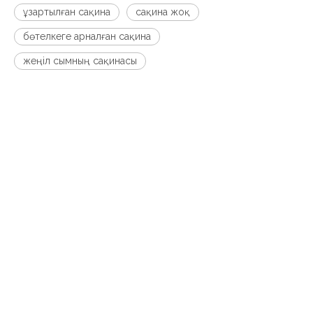
ұзартылған сақина
сақина жоқ
бөтелкеге ​​арналған сақина
жеңіл сымның сақинасы