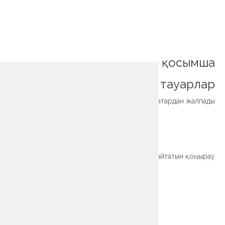
қосымша
тауарлар
Ішкі редукторлар бір қатардан жалпады
~!phoenix_var0!~
Xzwd Жоғары сапалы тістерді қатайтатын қоңырау
~!phoenix_var0!~
~!phoenix_var0!~