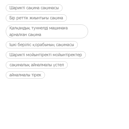
Шарикті сақина сақинасы
Бір реттік жиынтығы сақина
Қалқандық туннелді машинаға
арналған сақина
Ішкі беріліс қорабының сақинасы
Шарикті мойынтіректі мойынтіректер
сақиналық айналмалы үстел
айналмалы тірек