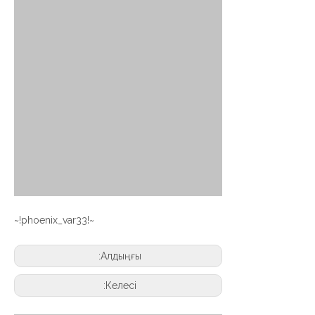
~!phoenix_var33!~
Алдыңғы:
Келесі: