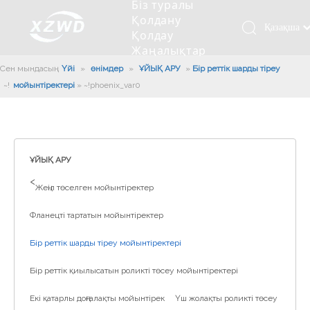
Біз туралы
Қолдану
Қазақша
Қолдау
Жаңалықтар
românesc
Бізбен
Сен мындасың:
Үйі
»
өнімдер
»
ҰЙЫҚ АРУ
»
Бір реттік шарды тіреу
Türk dili
хабарласыңыз
мойынтіректері
»
~!phoenix_var0!~
Tiếng Việt
Кесетін төсеу
Компания туралы мәлімет
Инженерлік машиналар
Мойынтіректерді орнату
Ұзындығы сақина
한국어
Кесетін көлік
Тарих
Балшықты тазалағыш
Тіректің қызмет етуі
Сызықты дискілер
日本語
Өндірістік қуаты
Толтыру машинасы
Тіректің тозуы
Компанияның мәдениеті
Italiano
ҰЙЫҚ АРУ
Deutsch
Сынақ жабдығы
Пісіру роботы
Өндіріс
Өнеркәсіп жаңалықтары
>
Жеңіл төселген мойынтіректер
Português
Сапа бақылауы
Жүк көлігімен соққы алған
Жүктеу
Español
Фланецті тартатын мойынтіректер
Куәлік
Автоматты орнату сызығы
Pусский
Бір реттік шарды тіреу мойынтіректері
Français
Паллетизация роботтары
العربية
Бір реттік қиылысатын роликті төсеу мойынтіректері
English
Екі қатарлы доңғалақты мойынтірек
Үш жолақты роликті төсеу