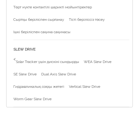
Төрт нүкте контактілі шарикті мойынтіректер
Сыртқы беріліспен сырғанау
Тісті беріліссіз төсеу
Ішкі беріліспен сақина сақинасы
SLEW DRIVE
>
Solar Tracker үшін дискіні сындырды
WEA Slew Drive
SE Slew Drive
Dual Axis Slew Drive
Гидравликалық соққы жетегі
Vertical Slew Drive
Worm Gear Slew Drive