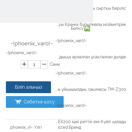
Xzwd бір қатарлы допты допты сыртқы беріліс
Xzwd Ыстық сату Жоғары сапалы бұрау қоңырауы Кранға бұрылмалы мойынтірек
Бөлісу:
~!phoenix_var0!~
~!phoenix_var0!~
~!phoenix_var0!~
Кішігірім сандық беріліс дәуірі Медициналық жабдыққа арналған ұсақталған дәлдік
Саны:
~!phoenix_var0!~
Біліп алыңыз
Зауыттық қамтамасыз ету Жоғары сапалы ұйқыдағы ұйқышылдық сақинасы TM-Z300
Себетке қосу
~!phoenix_var0!~
Экскаватор экскаватор экскаваторы EX200 ішкі реттік емі Күйіп қалады
~!phoenix_v
Үлгі:
xzwd
Бренд: