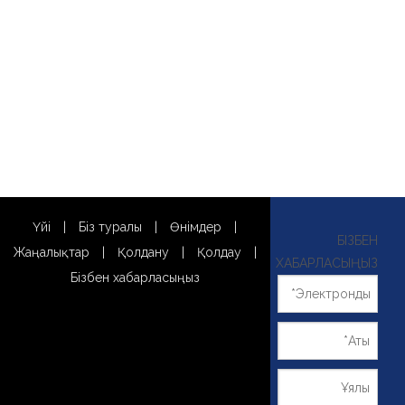
Үйі
|
Біз туралы
|
Өнімдер
|
БІЗБЕН
Жаңалықтар
|
Қолдану
|
Қолдау
|
ХАБАРЛАСЫҢЫЗ
Бізбен хабарласыңыз