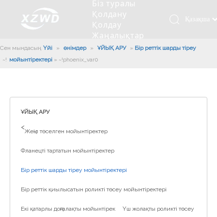
Біз туралы
Қолдану
Қазақша
Қолдау
Жаңалықтар
românesc
Бізбен
Сен мындасың:
Үйі
»
өнімдер
»
ҰЙЫҚ АРУ
»
Бір реттік шарды тіреу
Türk dili
хабарласыңыз
мойынтіректері
»
~!phoenix_var0!~
Tiếng Việt
Кесетін төсеу
Компания туралы мәлімет
Инженерлік машиналар
Мойынтіректерді орнату
Ұзындығы сақина
한국어
Кесетін көлік
Тарих
Балшықты тазалағыш
Тіректің қызмет етуі
Сызықты дискілер
日本語
Өндірістік қуаты
Толтыру машинасы
Тіректің тозуы
Компанияның мәдениеті
Italiano
ҰЙЫҚ АРУ
Deutsch
Сынақ жабдығы
Пісіру роботы
Өндіріс
Өнеркәсіп жаңалықтары
>
Жеңіл төселген мойынтіректер
Português
Сапа бақылауы
Жүк көлігімен соққы алған
Жүктеу
Español
Фланецті тартатын мойынтіректер
Куәлік
Автоматты орнату сызығы
Pусский
Бір реттік шарды тіреу мойынтіректері
Français
Паллетизация роботтары
العربية
Бір реттік қиылысатын роликті төсеу мойынтіректері
English
Екі қатарлы доңғалақты мойынтірек
Үш жолақты роликті төсеу