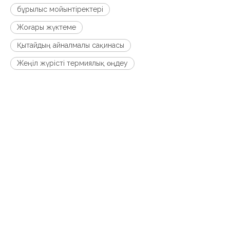
бұрылыс мойынтіректері
Жоғары жүктеме
Қытайдың айналмалы сақинасы
Жеңіл жүрісті термиялық өңдеу