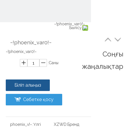
~!phoenix_var0!~
~!phoenix_var0!~
Бөлісу:
~!phoenix_var0!~
~!phoenix_var0!~
Соңғы
Саны:
жаңалықтар
Біліп алыңыз
Себетке қосу
~!phoenix_v
Үлгі:
XZWD
Бренд: