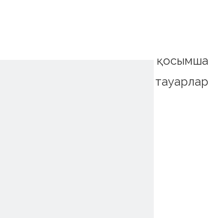
қосымша
тауарлар
~!phoenix_var0!~
~!phoenix_var0!~
~!phoenix_var0!~
~!phoenix_var0!~
~!phoenix_var0!~