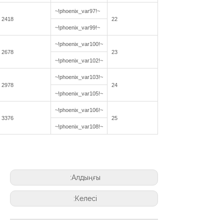
~!phoenix_var97!~
2418
22
~!phoenix_var99!~
~!phoenix_var100!~
2678
23
~!phoenix_var102!~
~!phoenix_var103!~
2978
24
~!phoenix_var105!~
~!phoenix_var106!~
3376
25
~!phoenix_var108!~
Алдыңғы:
Келесі: