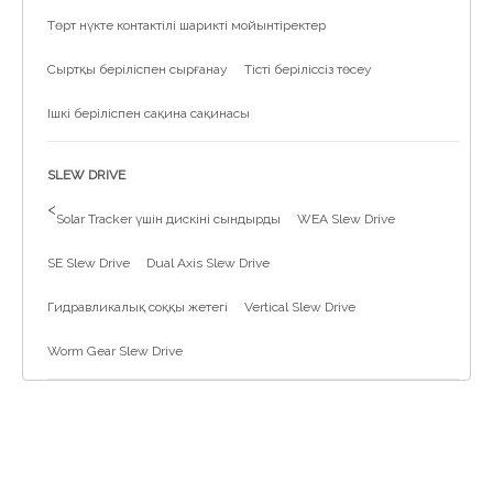
Төрт нүкте контактілі шарикті мойынтіректер
Сыртқы беріліспен сырғанау
Тісті беріліссіз төсеу
Ішкі беріліспен сақина сақинасы
SLEW DRIVE
>
Solar Tracker үшін дискіні сындырды
WEA Slew Drive
SE Slew Drive
Dual Axis Slew Drive
Гидравликалық соққы жетегі
Vertical Slew Drive
Worm Gear Slew Drive