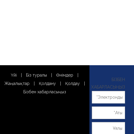
Үйі
|
Біз туралы
|
Өнімдер
|
БІЗБЕН
Жаңалықтар
|
Қолдану
|
Қолдау
|
ХАБАРЛАСЫҢЫЗ
Бізбен хабарласыңыз