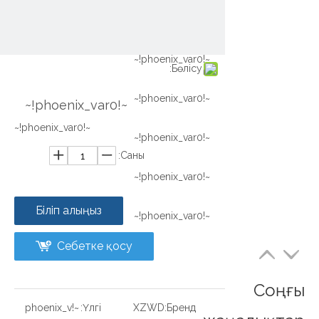
~!phoenix_var0!~
~!phoenix_var0!~
Бөлісу:
~!phoenix_var0!~
~!phoenix_var0!~
~!phoenix_var0!~
~!phoenix_var0!~
Саны:
~!phoenix_var0!~
Біліп алыңыз
~!phoenix_var0!~
Себетке қосу
Соңғы
~!phoenix_v
Үлгі:
XZWD
Бренд: