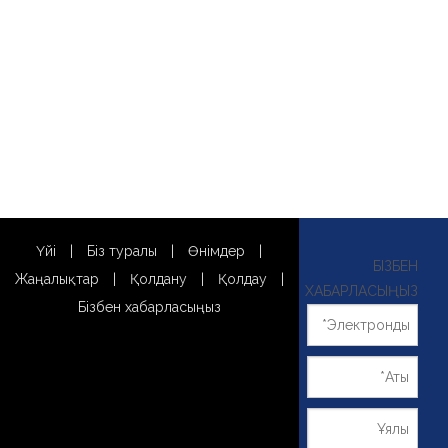
Үйі
|
Біз туралы
|
Өнімдер
|
БІЗБЕН
Жаңалықтар
|
Қолдану
|
Қолдау
|
ХАБАРЛАСЫҢЫЗ
Бізбен хабарласыңыз