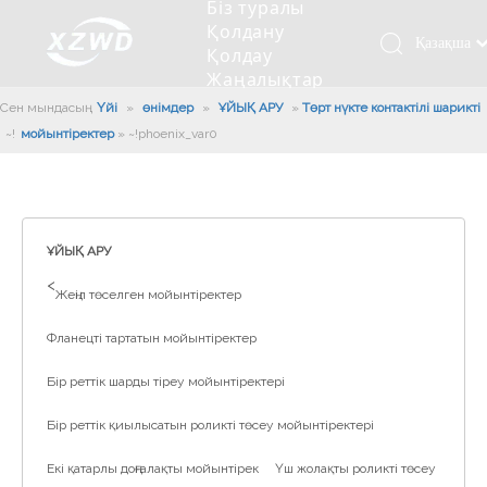
Біз туралы
Қолдану
Қазақша
Қолдау
Жаңалықтар
românesc
Бізбен
Сен мындасың:
Үйі
»
өнімдер
»
ҰЙЫҚ АРУ
»
Төрт нүкте контактілі шарикті
Türk dili
хабарласыңыз
мойынтіректер
»
~!phoenix_var0!~
Tiếng Việt
Кесетін төсеу
Компания туралы мәлімет
Инженерлік машиналар
Мойынтіректерді орнату
Ұзындығы сақина
한국어
Кесетін көлік
Тарих
Балшықты тазалағыш
Тіректің қызмет етуі
Сызықты дискілер
日本語
Өндірістік қуаты
Толтыру машинасы
Тіректің тозуы
Компанияның мәдениеті
Italiano
ҰЙЫҚ АРУ
Deutsch
Сынақ жабдығы
Пісіру роботы
Өндіріс
Өнеркәсіп жаңалықтары
>
Жеңіл төселген мойынтіректер
Português
Сапа бақылауы
Жүк көлігімен соққы алған
Жүктеу
Español
Фланецті тартатын мойынтіректер
Куәлік
Автоматты орнату сызығы
Pусский
Бір реттік шарды тіреу мойынтіректері
Français
Паллетизация роботтары
العربية
Бір реттік қиылысатын роликті төсеу мойынтіректері
English
Екі қатарлы доңғалақты мойынтірек
Үш жолақты роликті төсеу