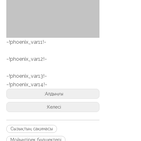
~!phoenix_var11!~
~!phoenix_var12!~
~!phoenix_var13!~
~!phoenix_var14!~
Алдыңғы:
Келесі:
Сызықтың сақинасы
Мойынтірек бөлшектері