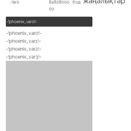
жаңалықтар
ar0!~
84828000
Код:
00
~!phoenix_var0!~
~!phoenix_var0!~
~!phoenix_var1!~
~!phoenix_var2!~
~!phoenix_var3!~