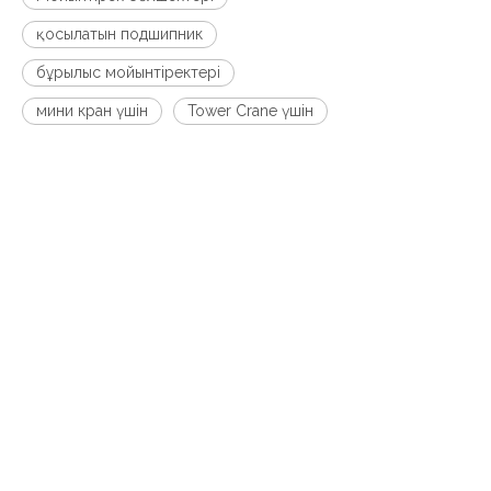
қосылатын подшипник
бұрылыс мойынтіректері
мини кран үшін
Tower Crane үшін