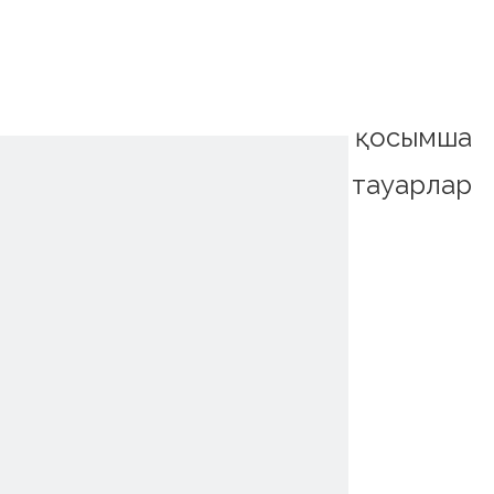
қосымша
тауарлар
~!phoenix_var0!~
~!phoenix_var0!~
~!phoenix_var0!~
~!phoenix_var0!~
~!phoenix_var0!~