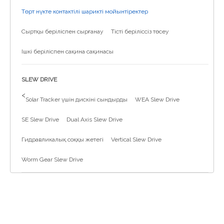
Төрт нүкте контактілі шарикті мойынтіректер
Сыртқы беріліспен сырғанау
Тісті беріліссіз төсеу
Ішкі беріліспен сақина сақинасы
SLEW DRIVE
>
Solar Tracker үшін дискіні сындырды
WEA Slew Drive
SE Slew Drive
Dual Axis Slew Drive
Гидравликалық соққы жетегі
Vertical Slew Drive
Worm Gear Slew Drive