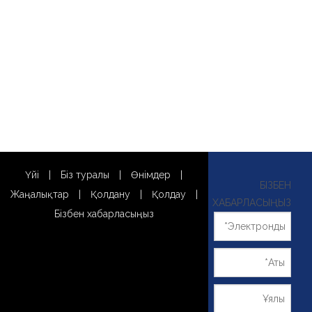
Үйі
|
Біз туралы
|
Өнімдер
|
БІЗБЕН
Жаңалықтар
|
Қолдану
|
Қолдау
|
ХАБАРЛАСЫҢЫЗ
Бізбен хабарласыңыз