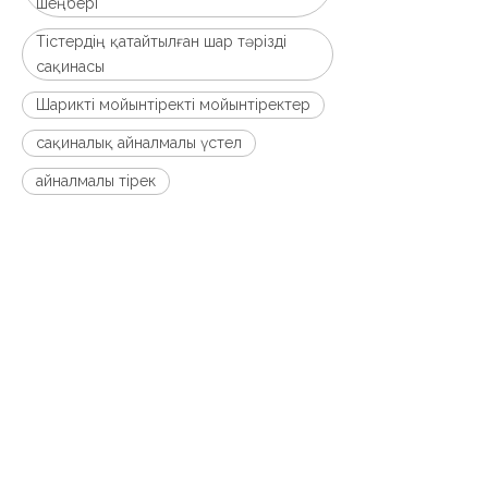
шеңбері
Тістердің қатайтылған шар тәрізді
сақинасы
Шарикті мойынтіректі мойынтіректер
сақиналық айналмалы үстел
айналмалы тірек