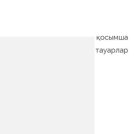
қосымша
тауарлар
~!phoenix_var0!~
~!phoenix_var0!~
~!phoenix_var0!~
~!phoenix_var0!~
~!phoenix_var0!~