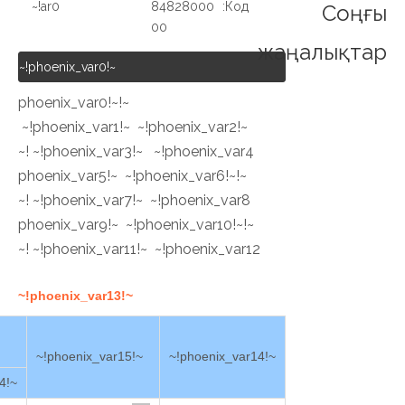
ar0!~
84828000
Код:
Соңғы
00
жаңалықтар
~!phoenix_var0!~
~!phoenix_var0!~
~!phoenix_var1!~ ~!phoenix_var2!~
~!phoenix_var3!~ ~!phoenix_var4!~
~!phoenix_var5!~ ~!phoenix_var6!~
~!phoenix_var7!~ ~!phoenix_var8!~
~!phoenix_var9!~ ~!phoenix_var10!~
~!phoenix_var11!~ ~!phoenix_var12!~
~!phoenix_var13!~
~!phoenix_var15!~
~!phoenix_var14!~
~!phoenix_var24!~