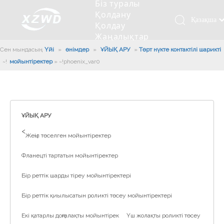
Біз туралы
Қолдану
Қазақша
Қолдау
Жаңалықтар
românesc
Бізбен
Сен мындасың:
Үйі
»
өнімдер
»
ҰЙЫҚ АРУ
»
Төрт нүкте контактілі шарикті
Türk dili
хабарласыңыз
мойынтіректер
»
~!phoenix_var0!~
Tiếng Việt
Кесетін төсеу
Компания туралы мәлімет
Инженерлік машиналар
Мойынтіректерді орнату
Ұзындығы сақина
한국어
Кесетін көлік
Тарих
Балшықты тазалағыш
Тіректің қызмет етуі
Сызықты дискілер
日本語
Өндірістік қуаты
Толтыру машинасы
Тіректің тозуы
Компанияның мәдениеті
Italiano
ҰЙЫҚ АРУ
Deutsch
Сынақ жабдығы
Пісіру роботы
Өндіріс
Өнеркәсіп жаңалықтары
>
Жеңіл төселген мойынтіректер
Português
Сапа бақылауы
Жүк көлігімен соққы алған
Жүктеу
Español
Фланецті тартатын мойынтіректер
Куәлік
Автоматты орнату сызығы
Pусский
Бір реттік шарды тіреу мойынтіректері
Français
Паллетизация роботтары
العربية
Бір реттік қиылысатын роликті төсеу мойынтіректері
English
Екі қатарлы доңғалақты мойынтірек
Үш жолақты роликті төсеу