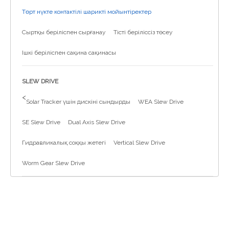
Төрт нүкте контактілі шарикті мойынтіректер
Сыртқы беріліспен сырғанау
Тісті беріліссіз төсеу
Ішкі беріліспен сақина сақинасы
SLEW DRIVE
>
Solar Tracker үшін дискіні сындырды
WEA Slew Drive
SE Slew Drive
Dual Axis Slew Drive
Гидравликалық соққы жетегі
Vertical Slew Drive
Worm Gear Slew Drive