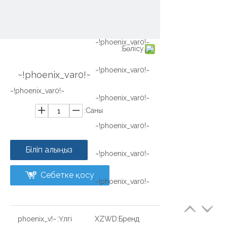
~!phoenix_var0!~
~!phoenix_var0!~
Бөлісу:
~!phoenix_var0!~
~!phoenix_var0!~
~!phoenix_var0!~
~!phoenix_var0!~
Саны:
~!phoenix_var0!~
Біліп алыңыз
~!phoenix_var0!~
Себетке қосу
~!phoenix_var0!~
~!phoenix_v
Үлгі:
XZWD
Бренд: