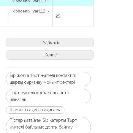
~!phoenix_var111!~
~!phoenix_var112!~
25
Алдыңғы:
Келесі:
Бір жолға төрт нүктелі контактілі
шарды сырғанау мойынтіректері
Төрт нүктелі контактілі допты
шанағыш
Шарикті сақина сақинасы
Тістер қатайған Бір қатарлы Төрт
нүктелі байланыс допты байлау