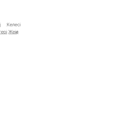
і
Келесі:
тері
Жеңіл