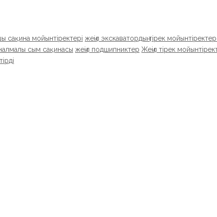
шы сақина мойынтіректері
жеңіл экскаватордың тірек мойынтіректер
налмалы сым сақинасы
жеңіл подшипниктер
Жеңіл тірек мойынтірек
тірді