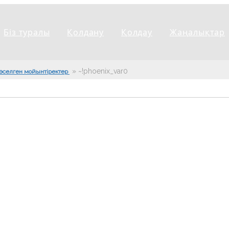
Біз туралы
Қолдану
Қолдау
Жаңалықтар
»
~!phoenix_var0!~
өселген мойынтіректер