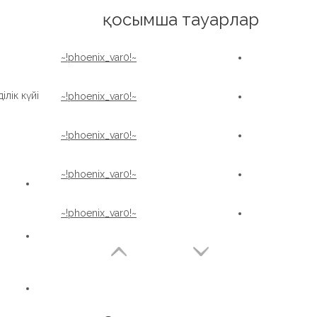
English
қосымша тауарлар
~!phoenix_var0!~
лік күйі:
~!phoenix_var0!~
~!phoenix_var0!~
~!phoenix_var0!~
~!phoenix_var0!~