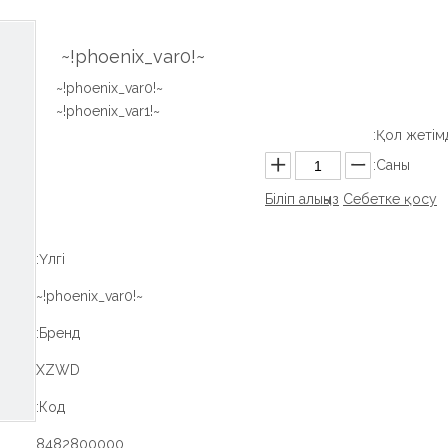
~!phoenix_var0!~
~!phoenix_var0!~
~!phoenix_var1!~
Қол жетімді
Саны:
Біліп алыңыз
Себетке қосу
Үлгі:
~!phoenix_var0!~
Бренд:
XZWD
Код:
8482800000