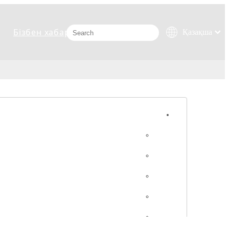
Бізбен хабарласыңыз
Қазақша
românesc
Türk dili
Tiếng Việt
한국어
日本語
Italiano
Deutsch
Português
Español
Pусский
Français
العربية