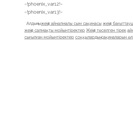
~!phoenix_var12!~
~!phoenix_var13!~
Алдыңғы:
жеңіл айналмалы сым сақинасы
жеңіл бағыттау
жеңіл салмақты мойынтіректер
Жеңіл төселген тірек
ай
сығылған мойынтіректер
соққылардың сақиналарын өл