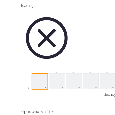
Vertical Slew Drive
loading
Worm Gear Slew Drive
Бөлісу
~!phoenix_var11!~