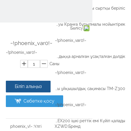
Xzwd бір қатарлы допты допты сыртқы беріліс
Xzwd Ыстық сату Жоғары сапалы бұрау қоңырауы Кранға бұрылмалы мойынтірек
Бөлісу:
~!phoenix_var0!~
~!phoenix_var0!~
~!phoenix_var0!~
Кішігірім сандық беріліс дәуірі Медициналық жабдыққа арналған ұсақталған дәлдік
Саны:
~!phoenix_var0!~
Біліп алыңыз
Зауыттық қамтамасыз ету Жоғары сапалы ұйқыдағы ұйқышылдық сақинасы TM-Z300
Себетке қосу
~!phoenix_var0!~
Экскаватор экскаватор экскаваторы EX200 ішкі реттік емі Күйіп қалады
~!phoenix_v
Үлгі:
XZWD
Бренд: