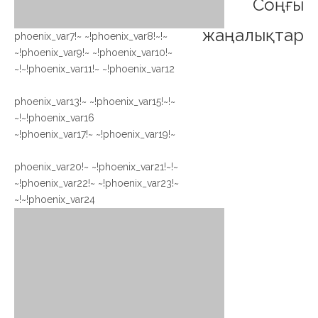
Соңғы
жаңалықтар
~!phoenix_var7!~ ~!phoenix_var8!~
~!phoenix_var9!~ ~!phoenix_var10!~
~!phoenix_var11!~ ~!phoenix_var12!~
~!phoenix_var15!~
~!phoenix_var13!~
~!phoenix_var16!~
~!phoenix_var19!~
~!phoenix_var17!~
~!phoenix_var20!~ ~!phoenix_var21!~
~!phoenix_var22!~ ~!phoenix_var23!~
~!phoenix_var24!~