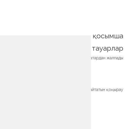
қосымша
тауарлар
Ішкі редукторлар бір қатардан жалпады
~!phoenix_var0!~
Xzwd Жоғары сапалы тістерді қатайтатын қоңырау
~!phoenix_var0!~
~!phoenix_var0!~