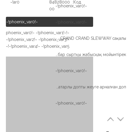
ar0!~
84828000
Код:
~!phoenix_var0!~
00
~!phoenix_var0!~
~!phoenix_var0!~
~!phoenix_var0!~ ~!phoenix_var1!~
Қытайдың ең жақсы бағасы Сыртқы редуктордың доптары CRAND CRAND SLEWWAY сақалы
~!phoenix_var2!~ ~!phoenix_var3!~
~!phoenix_var4!~ ~!phoenix_var5!~
Эйроталық жұмыс платформасына арналған тістері бар сыртқы жабысқақ мойынтірек
~!phoenix_var0!~
Нысандарды жылумен өңдеумен жоғары сапалы бір қатарлы допты жеуге арналған доп
~!phoenix_var0!~