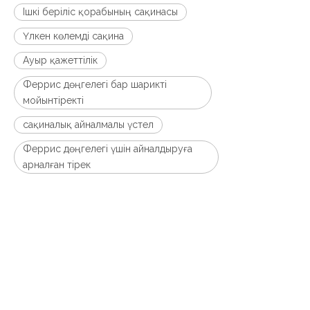
Ішкі беріліс қорабының сақинасы
Үлкен көлемді сақина
Ауыр қажеттілік
Феррис дөңгелегі бар шарикті
мойынтіректі
сақиналық айналмалы үстел
Феррис дөңгелегі үшін айналдыруға
арналған тірек