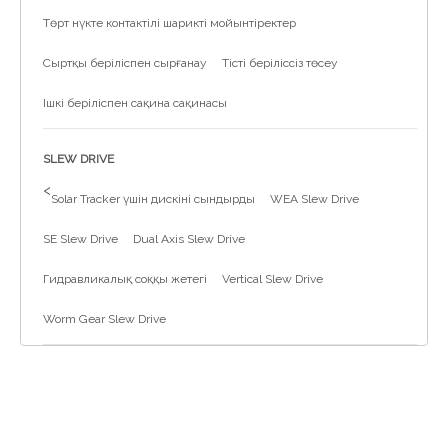
Төрт нүкте контактілі шарикті мойынтіректер
Сыртқы беріліспен сырғанау
Тісті беріліссіз төсеу
Ішкі беріліспен сақина сақинасы
SLEW DRIVE
>
Solar Tracker үшін дискіні сындырды
WEA Slew Drive
SE Slew Drive
Dual Axis Slew Drive
Гидравликалық соққы жетегі
Vertical Slew Drive
Worm Gear Slew Drive