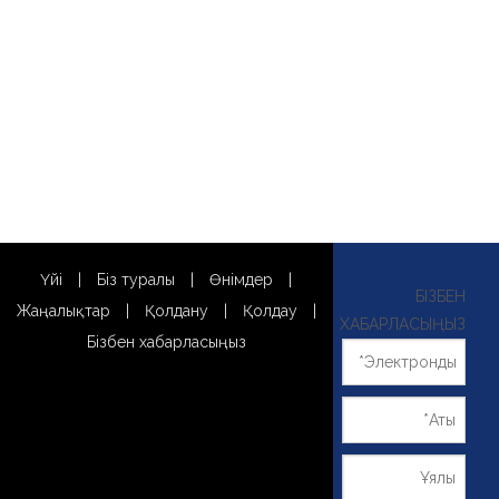
Үйі
|
Біз туралы
|
Өнімдер
|
БІЗБЕН
Жаңалықтар
|
Қолдану
|
Қолдау
|
ХАБАРЛАСЫҢЫЗ
Бізбен хабарласыңыз