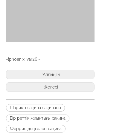
~!phoenix_var26!~
Алдыңғы:
Келесі:
Шарикті сақина сақинасы
Бір реттік жиынтығы сақина
Феррис дөңгелегі сақина