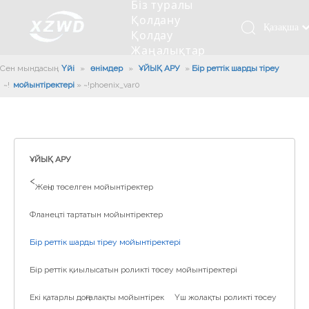
Біз туралы
Қолдану
Қазақша
Қолдау
Жаңалықтар
românesc
Бізбен
Сен мындасың:
Үйі
»
өнімдер
»
ҰЙЫҚ АРУ
»
Бір реттік шарды тіреу
Türk dili
хабарласыңыз
мойынтіректері
»
~!phoenix_var0!~
Tiếng Việt
Кесетін төсеу
Компания туралы мәлімет
Инженерлік машиналар
Мойынтіректерді орнату
Ұзындығы сақина
한국어
Кесетін көлік
Тарих
Балшықты тазалағыш
Тіректің қызмет етуі
Сызықты дискілер
日本語
Өндірістік қуаты
Толтыру машинасы
Тіректің тозуы
Компанияның мәдениеті
Italiano
ҰЙЫҚ АРУ
Deutsch
Сынақ жабдығы
Пісіру роботы
Өндіріс
Өнеркәсіп жаңалықтары
>
Жеңіл төселген мойынтіректер
Português
Сапа бақылауы
Жүк көлігімен соққы алған
Жүктеу
Español
Фланецті тартатын мойынтіректер
Куәлік
Автоматты орнату сызығы
Pусский
Бір реттік шарды тіреу мойынтіректері
Français
Паллетизация роботтары
العربية
Бір реттік қиылысатын роликті төсеу мойынтіректері
English
Екі қатарлы доңғалақты мойынтірек
Үш жолақты роликті төсеу