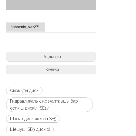
~!phoenix_var27!~
Алдыңғы:
Келесі:
Сызықты диск
Гидравликалық қозғалтқышы бар
сепкіш дискілі SE17
Шағын диск жетегі SE5
Шешуші SE9 дискісі