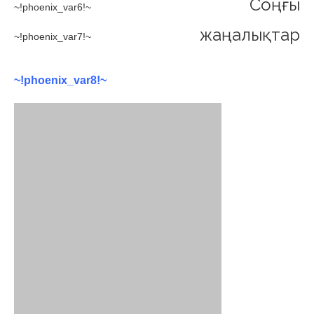
Соңғы
~!phoenix_var6!~
жаңалықтар
~!phoenix_var7!~
~!phoenix_var8!~