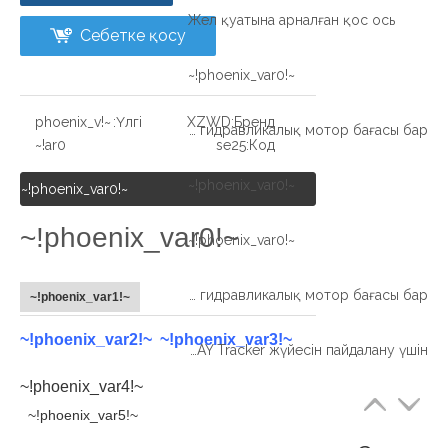
Жел қуатына арналған қос ось
Себетке қосу
~!phoenix_var0!~
~!phoenix_v
Үлгі:
XZWD
Бренд:
Дәнекерлеу роботы жабық құрт берілімдері SPE9 жіңді гидравликалық мотор бағасы бар
ar0!~
se25
Код:
~!phoenix_var0!~
~!phoenix_var0!~
~!phoenix_var0!~
~!phoenix_var0!~
Дәнекерлеу роботы жабық құрт берілімдері SPE9 жіңді гидравликалық мотор бағасы бар
~!phoenix_var1!~
~!phoenix_var2!~ ~!phoenix_var3!~
Қытай SE25 SLE25 SLEW SLEW SLATE DRIVE SLAY Tracker жүйесін пайдалану үшін
~!phoenix_var4!~
~!phoenix_var5!~