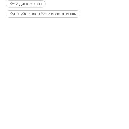
SE12 диск жетегі
Күн жүйесіндегі SE12 қозғалтқышы