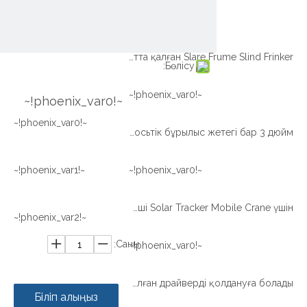
~!phoenix_var0!~
Шектеулі нөлдік кері артта қалған Slare Frume Slind Frinker
Бөлісу:
~!phoenix_var0!~
~!phoenix_var0!~
~!phoenix_var0!~
Күннің қадағалау жүйесіне арналған жоғары дәлдіктегі екі осьтік бұрылыс жетегі бар 3 дюйм
~!phoenix_var1!~
~!phoenix_var0!~
Жоғары жылдамдықты жинақтағышты қалпына келтіруші Solar Tracker Mobile Crane үшін
~!phoenix_var2!~
Саны:
~!phoenix_var0!~
Күн бақылау жүйесіне арналған ұйықтау дискісін де ұйқыға арналған драйверді қолдануға болады
Біліп алыңыз