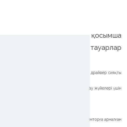
қосымша
тауарлар
~!phoenix_var0!~
Күн тректеріне арналған жоғары дәлдікті діңгектер, тәулік бойы кинематикалық драйвер сияқты
Spur Refer Shab Shumle Slyw Solar бақылау жүйелері үшін
~!phoenix_var0!~
Бір Axis STERT SLATE DLEW SLAWN DELL SLATW ғаламторға арналған