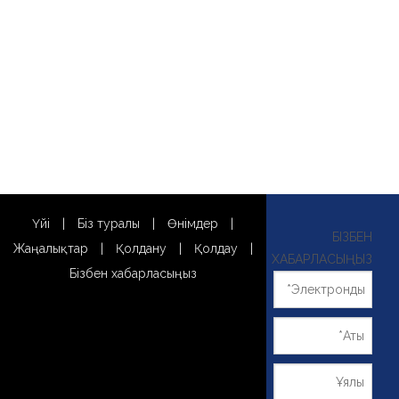
Үйі
|
Біз туралы
|
Өнімдер
|
БІЗБЕН
Жаңалықтар
|
Қолдану
|
Қолдау
|
ХАБАРЛАСЫҢЫЗ
Бізбен хабарласыңыз