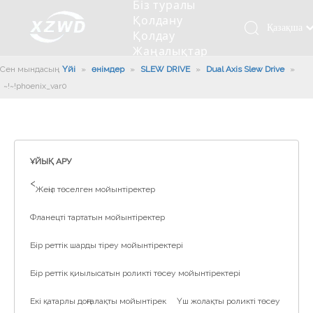
Біз туралы
Қолдану
Қазақша
Қолдау
Жаңалықтар
românesc
Бізбен
Сен мындасың:
Үйі
»
өнімдер
»
SLEW DRIVE
»
Dual Axis Slew Drive
Türk dili
»
хабарласыңыз
~!phoenix_var0!~
Tiếng Việt
Кесетін төсеу
Компания туралы мәлімет
Инженерлік машиналар
Мойынтіректерді орнату
Ұзындығы сақина
한국어
Кесетін көлік
Тарих
Балшықты тазалағыш
Тіректің қызмет етуі
Сызықты дискілер
日本語
Өндірістік қуаты
Толтыру машинасы
Тіректің тозуы
Компанияның мәдениеті
Italiano
ҰЙЫҚ АРУ
Deutsch
Сынақ жабдығы
Пісіру роботы
Өндіріс
Өнеркәсіп жаңалықтары
>
Жеңіл төселген мойынтіректер
Português
Сапа бақылауы
Жүк көлігімен соққы алған
Жүктеу
Español
Фланецті тартатын мойынтіректер
Куәлік
Автоматты орнату сызығы
Pусский
Бір реттік шарды тіреу мойынтіректері
Français
Паллетизация роботтары
العربية
Бір реттік қиылысатын роликті төсеу мойынтіректері
English
Екі қатарлы доңғалақты мойынтірек
Үш жолақты роликті төсеу