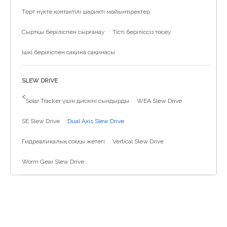
Төрт нүкте контактілі шарикті мойынтіректер
Сыртқы беріліспен сырғанау
Тісті беріліссіз төсеу
Ішкі беріліспен сақина сақинасы
SLEW DRIVE
>
Solar Tracker үшін дискіні сындырды
WEA Slew Drive
SE Slew Drive
Dual Axis Slew Drive
Гидравликалық соққы жетегі
Vertical Slew Drive
Worm Gear Slew Drive