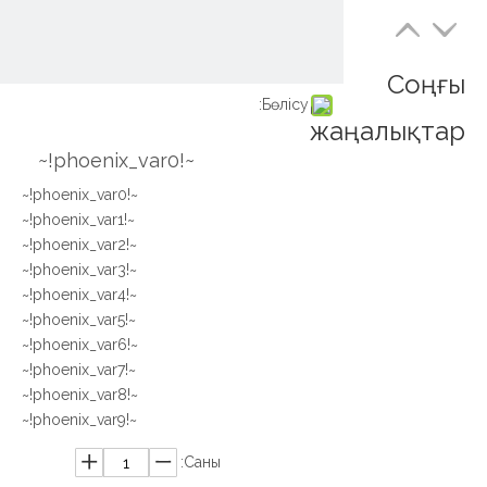
Соңғы
Бөлісу:
жаңалықтар
~!phoenix_var0!~
~!phoenix_var0!~
~!phoenix_var1!~
~!phoenix_var2!~
~!phoenix_var3!~
~!phoenix_var4!~
~!phoenix_var5!~
~!phoenix_var6!~
~!phoenix_var7!~
~!phoenix_var8!~
~!phoenix_var9!~
Саны: