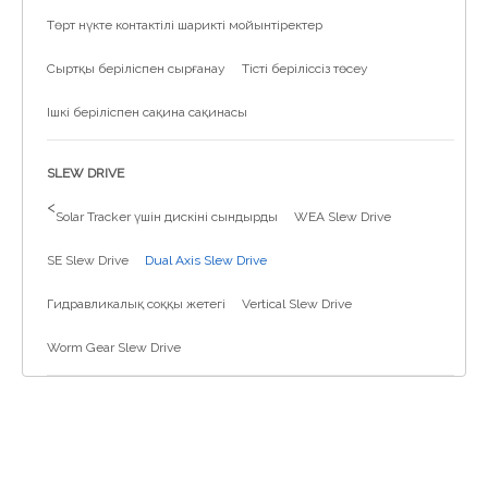
Төрт нүкте контактілі шарикті мойынтіректер
Сыртқы беріліспен сырғанау
Тісті беріліссіз төсеу
Ішкі беріліспен сақина сақинасы
SLEW DRIVE
>
Solar Tracker үшін дискіні сындырды
WEA Slew Drive
SE Slew Drive
Dual Axis Slew Drive
Гидравликалық соққы жетегі
Vertical Slew Drive
Worm Gear Slew Drive