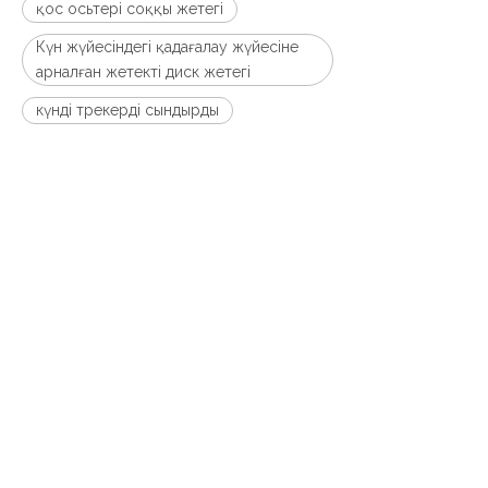
қос осьтері соққы жетегі
Күн жүйесіндегі қадағалау жүйесіне
арналған жетекті диск жетегі
күнді трекерді сындырды