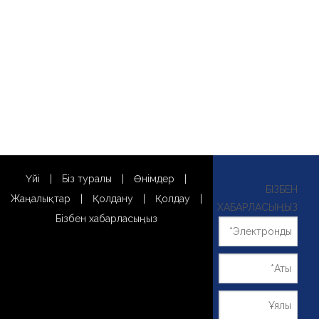
Үйі
|
Біз туралы
|
Өнімдер
|
БІЗБЕН
Жаңалықтар
|
Қолдану
|
Қолдау
|
ХАБАРЛАСЫҢЫЗ
Бізбен хабарласыңыз