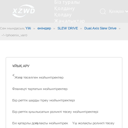
Біз туралы
Қолдану
Қазақша
Қолдау
Жаңалықтар
românesc
Бізбен
Сен мындасың:
Үйі
»
өнімдер
»
SLEW DRIVE
»
Dual Axis Slew Drive
Türk dili
»
хабарласыңыз
~!phoenix_var0!~
Tiếng Việt
Кесетін төсеу
Компания туралы мәлімет
Инженерлік машиналар
Мойынтіректерді орнату
Ұзындығы сақина
한국어
Кесетін көлік
Тарих
Балшықты тазалағыш
Тіректің қызмет етуі
Сызықты дискілер
日本語
Өндірістік қуаты
Толтыру машинасы
Тіректің тозуы
Компанияның мәдениеті
Italiano
ҰЙЫҚ АРУ
Deutsch
Сынақ жабдығы
Пісіру роботы
Өндіріс
Өнеркәсіп жаңалықтары
>
Жеңіл төселген мойынтіректер
Português
Сапа бақылауы
Жүк көлігімен соққы алған
Жүктеу
Español
Фланецті тартатын мойынтіректер
Куәлік
Автоматты орнату сызығы
Pусский
Бір реттік шарды тіреу мойынтіректері
Français
Паллетизация роботтары
العربية
Бір реттік қиылысатын роликті төсеу мойынтіректері
English
Екі қатарлы доңғалақты мойынтірек
Үш жолақты роликті төсеу