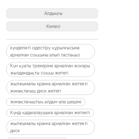
Алдыңғы:
Келесі:
күнделікті іздестіру құрылғысына
арналған соққыны алып тастаңыз
Күн қуаты трекеріне арналған жоғары
жылдамдықты соққы жетегі
жылжымалы кранға арналған жетекті
жинақтағыш диск жетегі
жинақтағыштың алдын-ала шешімі
Күнді қадағалаушыға арналған жетекті
жылжымалы кранға арналған жетекті
диск