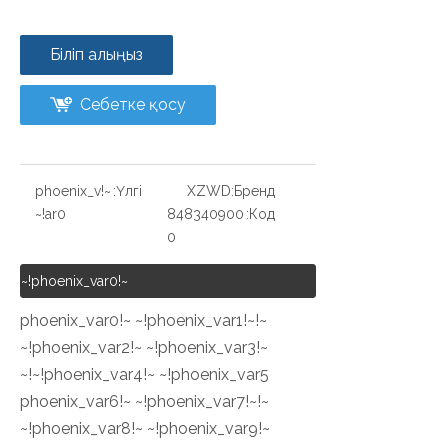
Біліп алыңыз
Себетке қосу
~!phoenix_v
Үлгі:
XZWD
Бренд:
ar0!~
848340900
Код:
0
~!phoenix_var0!~
~!phoenix_var0!~ ~!phoenix_var1!~
~!phoenix_var2!~ ~!phoenix_var3!~
~!phoenix_var4!~ ~!phoenix_var5!~
~!phoenix_var6!~ ~!phoenix_var7!~
~!phoenix_var8!~ ~!phoenix_var9!~