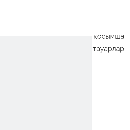
қосымша
тауарлар
~!phoenix_var0!~
~!phoenix_var0!~
~!phoenix_var0!~
~!phoenix_var0!~
~!phoenix_var0!~