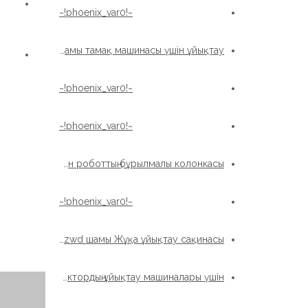
~!phoenix_var0!~
Xzwd шамы тамақ машинасы үшін ұйықтау
~!phoenix_var0!~
~!phoenix_var0!~
Жігіт сериясы Дәнекерлеуге арналған роботтың бұрылмалы колонкасы
~!phoenix_var0!~
Xzwd шамы Жұқа ұйықтау сақинасы
Жеңіл түрі Жұқа секция Сыртқы редуктордың ұйықтау машиналары үшін