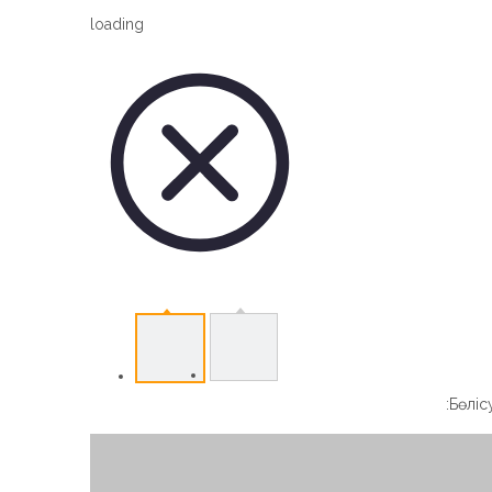
Vertical Slew Drive
loading
Worm Gear Slew Drive
Бөлісу