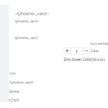
~!phoenix_var0!~
~!phoenix_var0!~
~!phoenix_var1!~
Қол жетімді
Саны:
Біліп алыңыз
Себетке қосу
Үлгі:
~!phoenix_var0!~
Бренд:
XZWD