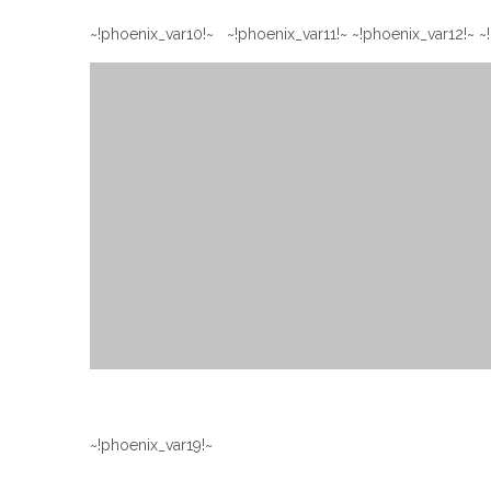
~!phoenix_var19!~