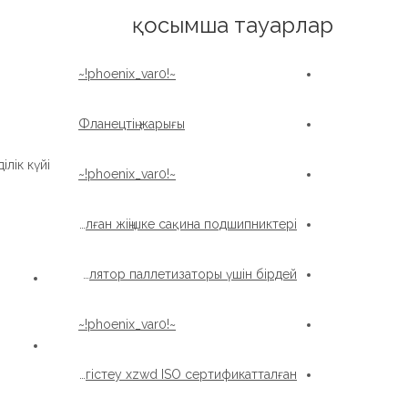
English
қосымша тауарлар
~!phoenix_var0!~
Фланецтің жарығы
лік күйі:
~!phoenix_var0!~
Роботты манипулятор үшін жасалған жіңішке сақина подшипниктері
Берілмейтін ұзақ өмір сүру сақинасы роботты манипулятор паллетизаторы үшін бірдей
~!phoenix_var0!~
Сыртқы редуктордың жарығы Ұйықтайтын сақина Тістерді тегістеу xzwd ISO сертификатталған