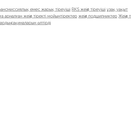
рансмиссиялық емес жарық тіреуіші
RKS жеңіл тіреуіші
ұзақ уақыт
а арналған жеңіл тіректі мойынтіректер
жеңіл подшипниктер
Жеңіл 
ардың сақиналарын өлтірді