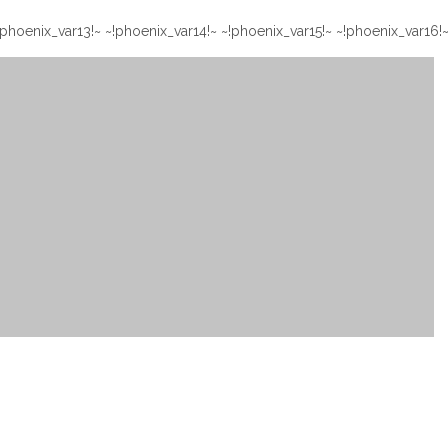
~!phoenix_var10!~ ~!phoenix_var11!~ ~!phoenix_var12!~ ~!phoenix_var13!~ ~!phoenix_var14!~ ~!phoenix_var15!~ ~!ph