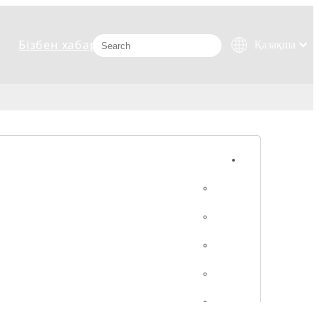
Бізбен хабарласыңыз
Қазақша
românesc
Türk dili
Tiếng Việt
한국어
日本語
Italiano
Deutsch
Português
Español
Pусский
Français
العربية