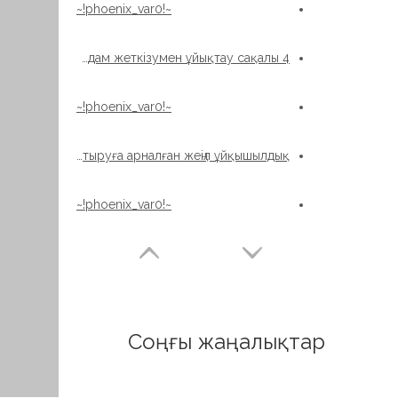
~!phoenix_var0!~
4 нүкте контазы доп түрі Жылдам жеткізумен ұйықтау сақалы
~!phoenix_var0!~
Толтыруға арналған жеңіл ұйқышылдық
~!phoenix_var0!~
Соңғы жаңалықтар