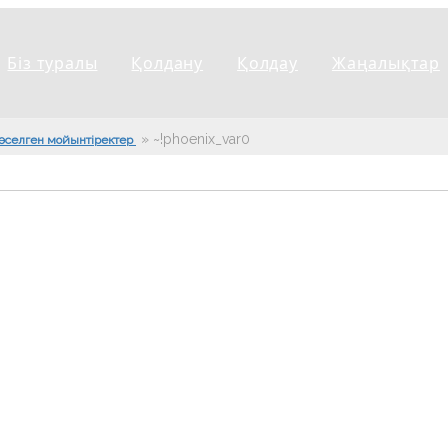
Біз туралы
Қолдану
Қолдау
Жаңалықтар
»
~!phoenix_var0!~
өселген мойынтіректер