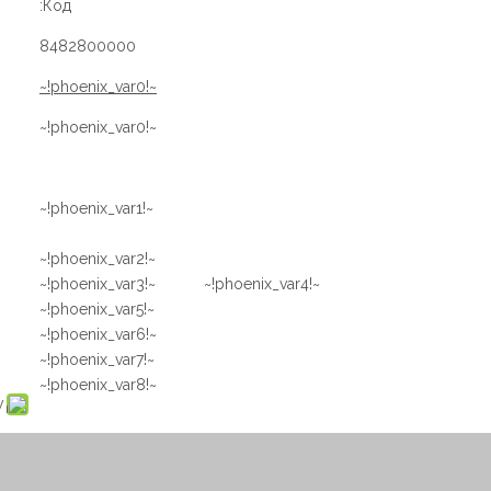
Код:
8482800000
~!phoenix_var0!~
~!phoenix_var0!~
~!phoenix_var1!~
~!phoenix_var2!~
~!phoenix_var3!~ ~!phoenix_var4!~
~!phoenix_var5!~
~!phoenix_var6!~
~!phoenix_var7!~
~!phoenix_var8!~
: