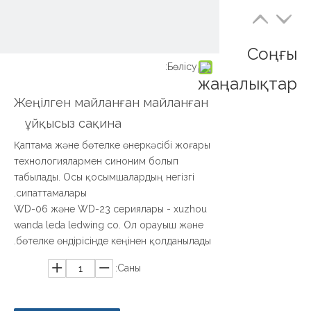
Соңғы
Бөлісу:
жаңалықтар
Жеңілген майланған майланған
ұйқысыз сақина
Қаптама және бөтелке өнеркәсібі жоғары
технологиялармен синоним болып
табылады. Осы қосымшалардың негізгі
сипаттамалары.
WD-06 және WD-23 сериялары - xuzhou
wanda leda ledwing co. Ол орауыш және
бөтелке өндірісінде кеңінен қолданылады.
Саны: