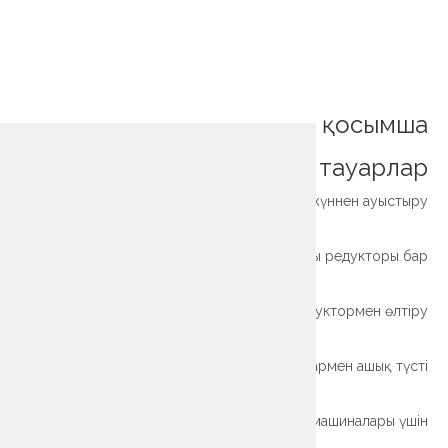
қосымша
тауарлар
Жеңіл суық тұғырды кранмен сақинаны алмастырғышты беріліссіз жүннен ауыстыру
Flange (WD-231) жанғыш конвейері бар жарық түрі, сыртқы редукторы бар
Жеңіл салмағы Төрт нүкте Байланыс допты сыртқы редуктормен өлтіру
Тіркеме үшін сыртқы жабысқақ сақиналармен ашық түсті
Жеңіл түрі Жұқа секция Сыртқы редуктордың ұйықтау машиналары үшін