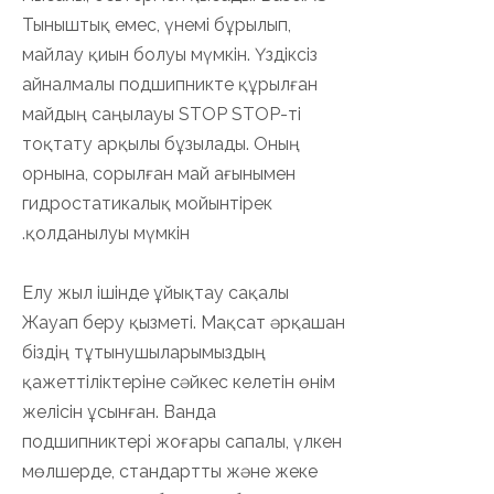
Тыныштық емес, үнемі бұрылып,
майлау қиын болуы мүмкін. Үздіксіз
айналмалы подшипникте құрылған
майдың саңылауы STOP STOP-ті
тоқтату арқылы бұзылады. Оның
орнына, сорылған май ағынымен
гидростатикалық мойынтірек
қолданылуы мүмкін.
Елу жыл ішінде ұйықтау сақалы
Жауап беру қызметі. Мақсат әрқашан
біздің тұтынушыларымыздың
қажеттіліктеріне сәйкес келетін өнім
желісін ұсынған. Ванда
подшипниктері жоғары сапалы, үлкен
мөлшерде, стандартты және жеке