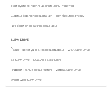
Төрт нүкте контактілі шарикті мойынтіректер
Сыртқы беріліспен сырғанау
Тісті беріліссіз төсеу
Ішкі беріліспен сақина сақинасы
SLEW DRIVE
>
Solar Tracker үшін дискіні сындырды
WEA Slew Drive
SE Slew Drive
Dual Axis Slew Drive
Гидравликалық соққы жетегі
Vertical Slew Drive
Worm Gear Slew Drive