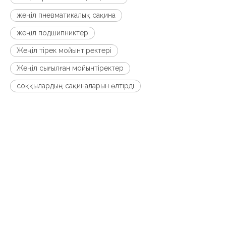
жеңіл пневматикалық сақина
жеңіл подшипниктер
Жеңіл тірек мойынтіректері
Жеңіл сығылған мойынтіректер
соққылардың сақиналарын өлтірді