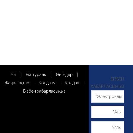
Үйі
|
Біз туралы
|
Өнімдер
|
БІЗБЕН
Жаңалықтар
|
Қолдану
|
Қолдау
|
ХАБАРЛАСЫҢЫЗ
Бізбен хабарласыңыз