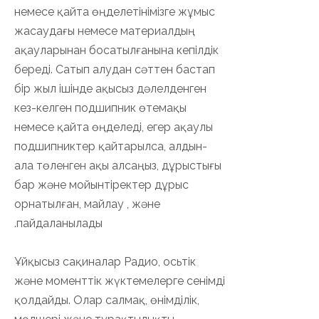
немесе қайта өңделетінімізге жұмыс
жасаудағы немесе материалдың
ақауларынан босатылғанына кепілдік
береді. Сатып алудан сәттен бастап
бір жыл ішінде ақысыз дәлелденген
кез-келген подшипник өтемақы
немесе қайта өңделеді, егер ақаулы
подшипниктер қайтарылса, алдын-
ала төленген ақы алсаңыз, дұрыстығы
бар және мойынтіректер дұрыс
орнатылған, майлау , және
пайдаланылады.
Ұйқысыз сақиналар Радио, осьтік
және моменттік жүктемелерге сенімді
қолдайды. Олар салмақ, өнімділік,