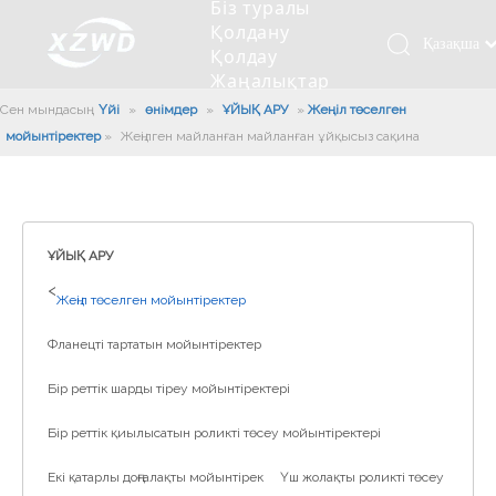
Біз туралы
Қолдану
Қазақша
Қолдау
Жаңалықтар
românesc
Бізбен
Сен мындасың:
Үйі
»
өнімдер
»
ҰЙЫҚ АРУ
»
Жеңіл төселген
Türk dili
хабарласыңыз
мойынтіректер
»
Жеңілген майланған майланған ұйқысыз сақина
Tiếng Việt
Кесетін төсеу
Компания туралы мәлімет
Инженерлік машиналар
Мойынтіректерді орнату
Ұзындығы сақина
한국어
Кесетін көлік
Тарих
Балшықты тазалағыш
Тіректің қызмет етуі
Сызықты дискілер
日本語
Өндірістік қуаты
Толтыру машинасы
Тіректің тозуы
Компанияның мәдениеті
Italiano
ҰЙЫҚ АРУ
Deutsch
Сынақ жабдығы
Пісіру роботы
Өндіріс
Өнеркәсіп жаңалықтары
>
Жеңіл төселген мойынтіректер
Português
Сапа бақылауы
Жүк көлігімен соққы алған
Жүктеу
Español
Фланецті тартатын мойынтіректер
Куәлік
Автоматты орнату сызығы
Pусский
Бір реттік шарды тіреу мойынтіректері
Français
Паллетизация роботтары
العربية
Бір реттік қиылысатын роликті төсеу мойынтіректері
English
Екі қатарлы доңғалақты мойынтірек
Үш жолақты роликті төсеу