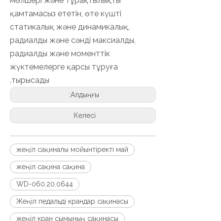
мөлшері және тұрақтылықты
қамтамасыз ететін, өте күшті
статикалық және динамикалық,
радиалды және сәнді максиалды,
радиалды және моменттік
жүктемелерге қарсы тұруға
тырысады.
Алдыңғы:
Келесі:
жеңіл сақиналы мойынтіректі май
жеңіл сақина сақина
WD-060.20.0644
Жеңіл педальді крандар сақинасы
жеңіл кран сымының сақинасы