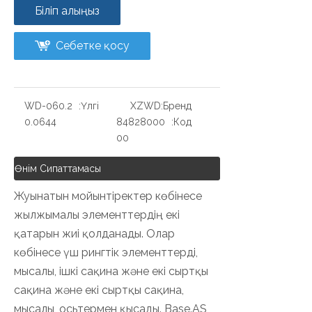
Біліп алыңыз
Себетке қосу
WD-060.2
Үлгі:
XZWD
Бренд:
0.0644
84828000
Код:
00
Өнім Сипаттамасы
Жуынатын мойынтіректер көбінесе
жылжымалы элементтердің екі
қатарын жиі қолданады. Олар
көбінесе үш рингтік элементтерді,
мысалы, ішкі сақина және екі сыртқы
сақина және екі сыртқы сақина,
мысалы, осьтермен қысады. Base.AS