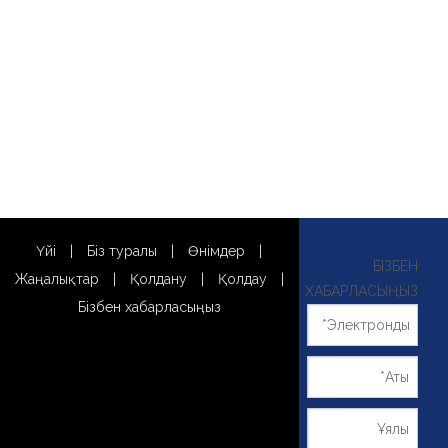
Үйі
|
Біз туралы
|
Өнімдер
|
БІЗБЕН
Жаңалықтар
|
Қолдану
|
Қолдау
|
ХАБАРЛАСЫҢЫЗ
Бізбен хабарласыңыз