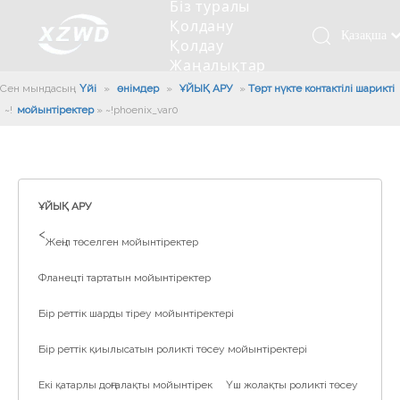
Біз туралы
Қолдану
Қазақша
Қолдау
Жаңалықтар
românesc
Бізбен
Сен мындасың:
Үйі
»
өнімдер
»
ҰЙЫҚ АРУ
»
Төрт нүкте контактілі шарикті
Türk dili
хабарласыңыз
мойынтіректер
»
~!phoenix_var0!~
Tiếng Việt
Кесетін төсеу
Компания туралы мәлімет
Инженерлік машиналар
Мойынтіректерді орнату
Ұзындығы сақина
한국어
Кесетін көлік
Тарих
Балшықты тазалағыш
Тіректің қызмет етуі
Сызықты дискілер
日本語
Өндірістік қуаты
Толтыру машинасы
Тіректің тозуы
Компанияның мәдениеті
Italiano
ҰЙЫҚ АРУ
Deutsch
Сынақ жабдығы
Пісіру роботы
Өндіріс
Өнеркәсіп жаңалықтары
>
Жеңіл төселген мойынтіректер
Português
Сапа бақылауы
Жүк көлігімен соққы алған
Жүктеу
Español
Фланецті тартатын мойынтіректер
Куәлік
Автоматты орнату сызығы
Pусский
Бір реттік шарды тіреу мойынтіректері
Français
Паллетизация роботтары
العربية
Бір реттік қиылысатын роликті төсеу мойынтіректері
English
Екі қатарлы доңғалақты мойынтірек
Үш жолақты роликті төсеу