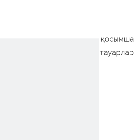
қосымша
тауарлар
~!phoenix_var0!~
~!phoenix_var0!~
~!phoenix_var0!~
~!phoenix_var0!~
~!phoenix_var0!~