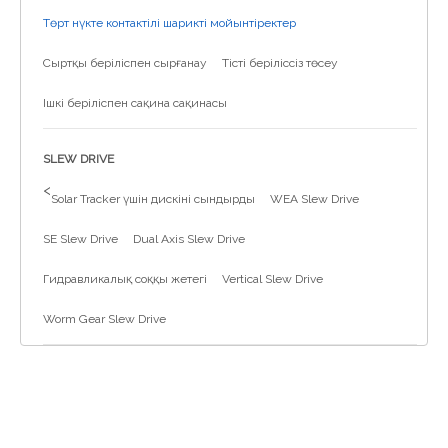
Төрт нүкте контактілі шарикті мойынтіректер
Сыртқы беріліспен сырғанау
Тісті беріліссіз төсеу
Ішкі беріліспен сақина сақинасы
SLEW DRIVE
>
Solar Tracker үшін дискіні сындырды
WEA Slew Drive
SE Slew Drive
Dual Axis Slew Drive
Гидравликалық соққы жетегі
Vertical Slew Drive
Worm Gear Slew Drive