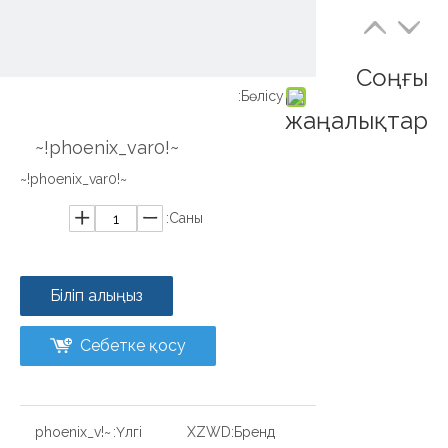
Соңғы
Бөлісу:
жаңалықтар
~!phoenix_var0!~
~!phoenix_var0!~
Саны:
Біліп алыңыз
Себетке қосу
~!phoenix_v
Үлгі:
XZWD
Бренд: