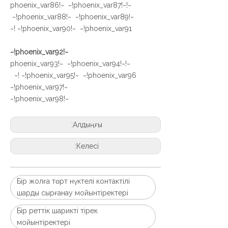
~!phoenix_var86!~ ~!phoenix_var87!~
~!phoenix_var88!~ ~!phoenix_var89!~
~!phoenix_var90!~ ~!phoenix_var91!~
~!phoenix_var92!~
~!phoenix_var93!~ ~!phoenix_var94!~
~!phoenix_var95!~ ~!phoenix_var96!~
~!phoenix_var97!~
~!phoenix_var98!~
Алдыңғы:
Келесі:
Бір жолға төрт нүктелі контактілі
шарды сырғанау мойынтіректері
Бір реттік шарикті тірек
мойынтіректері