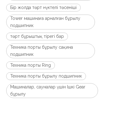
Бір жолда төрт нүктелі төсеніші
Tower машинаға арналған бұрылу
подшипник
төрт бұрыштық тірегі бар
Техника порты бұрылу сақина
подшипник
Техника порты Ring
Техника порты бұрылу подшипник
Машиналар, сауналар үшін Ішкі Gear
бұрылу