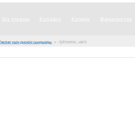
Біз туралы
Қолдану
Қолдау
Жаңалықтар
»
~!phoenix_var0!~
 Tracker үшін дискіні сындырды