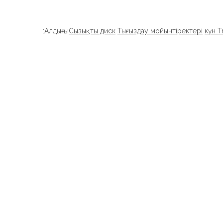
Алдыңғы:
Сызықты диск
Тығыздау мойынтіректері
күн T