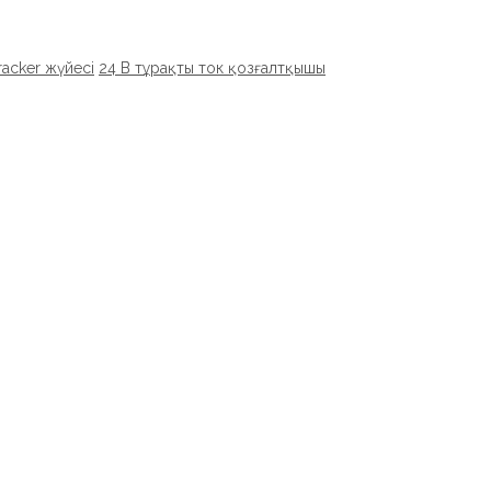
racker жүйесі
24 В тұрақты ток қозғалтқышы