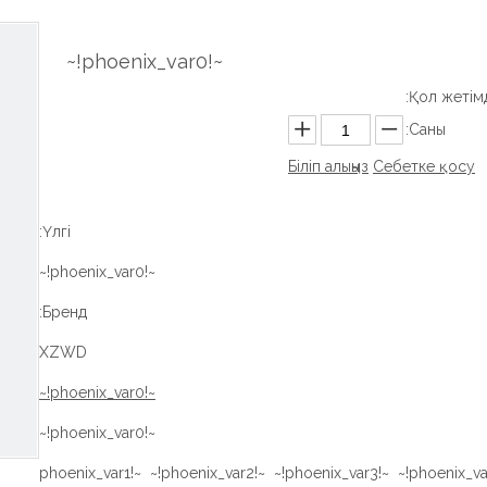
~!phoenix_var0!~
Қол жетімді
Саны:
Біліп алыңыз
Себетке қосу
Үлгі:
~!phoenix_var0!~
Бренд:
XZWD
~!phoenix_var0!~
~!phoenix_var0!~
~!phoenix_var1!~ ~!phoenix_var2!~ ~!phoenix_var3!~ ~!phoenix_va