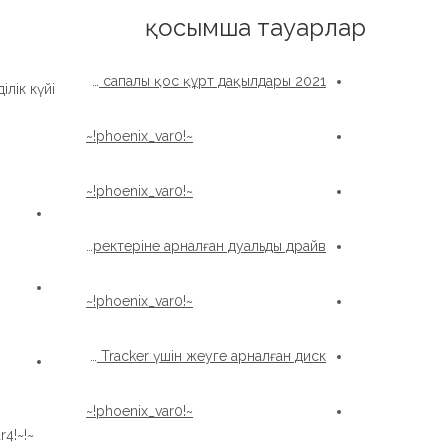
English
қосымша тауарлар
2021 ыстық сату Жоғары сапалы қос құрт дақылдары
лік күйі:
~!phoenix_var0!~
~!phoenix_var0!~
Күн тректеріне арналған дуальды драйв
~!phoenix_var0!~
Xzwd Жаңа энергетикалық күн трекері Solar Tracker үшін жеуге арналған диск
~!phoenix_var0!~
r4!~