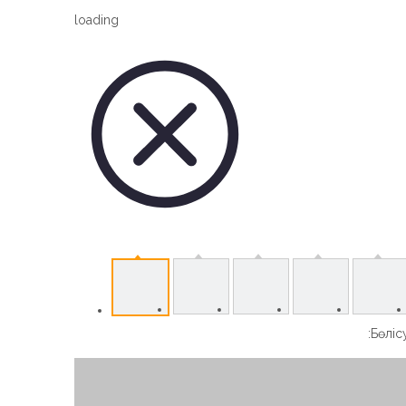
Vertical Slew Drive
loading
Worm Gear Slew Drive
Бөлісу