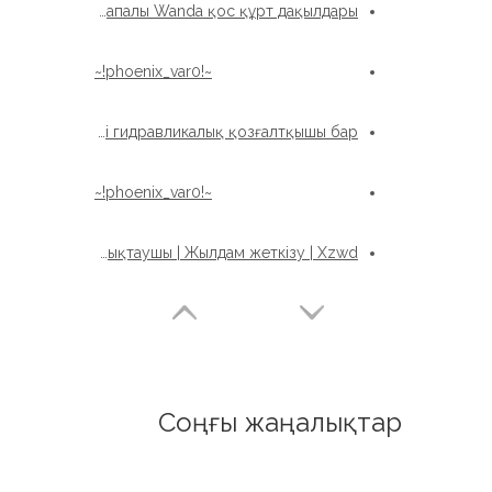
Xzwd Жоғары сапалы Wanda қос құрт дақылдары
~!phoenix_var0!~
Xzwd se9 құрт гидравликалық драйвері гидравликалық қозғалтқышы бар
~!phoenix_var0!~
Өнеркәсіптік және OEM қосымшаларына арналған ұйықтаушы | Жылдам жеткізу | Xzwd
Соңғы жаңалықтар