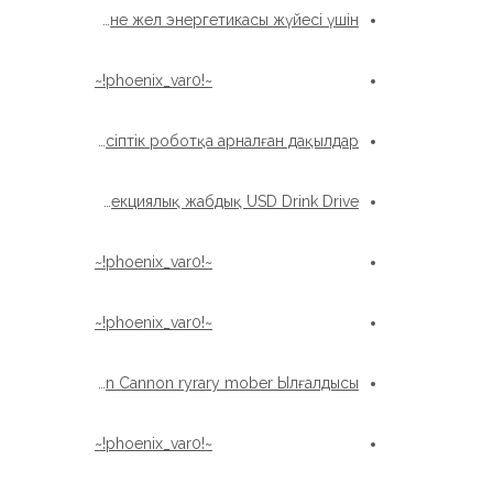
SE7 SE7 SLAY бақылау және жел энергетикасы жүйесі үшін
~!phoenix_var0!~
China Xzwd Slew Drine Drink SPE9 Өнеркәсіптік роботқа арналған дақылдар
Қоршаған ортаны қорғау жабдықтары Ауаны дезинфекциялық жабдық USD Drink Drive
~!phoenix_var0!~
~!phoenix_var0!~
Санитарлық жабдықтардың бүріккіш машинасы Man Man Cannon ryrary mober Ылғалдысы
~!phoenix_var0!~