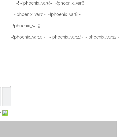
~!phoenix_var5!~ ~!phoenix_var6!~
~!phoenix_var7!~ ~!phoenix_var8!~
~!phoenix_var9!~
~!phoenix_var10!~ ~!phoenix_var11!~ ~!phoenix_var12!~
: