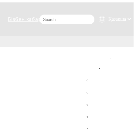
Бізбен хабарласыңыз
Қазақша
românesc
Türk dili
Tiếng Việt
한국어
日本語
Italiano
Deutsch
Português
Español
Pусский
Français
العربية