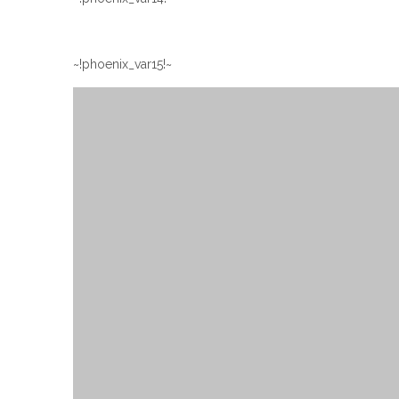
~!phoenix_var15!~