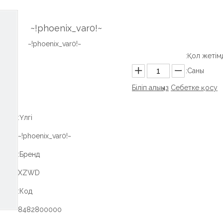
~!phoenix_var0!~
~!phoenix_var0!~
Қол жетімді
Саны:
Біліп алыңыз
Себетке қосу
Үлгі:
~!phoenix_var0!~
Бренд:
XZWD
Код:
8482800000