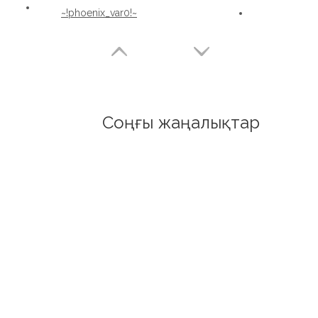
~!phoenix_var0!~
Соңғы жаңалықтар