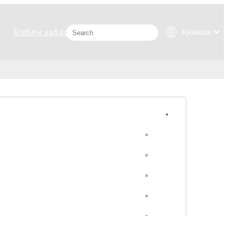
Бізбен хабарласыңыз
Қазақша
românesc
Türk dili
Tiếng Việt
한국어
日本語
Italiano
Deutsch
Português
Español
Pусский
Français
العربية