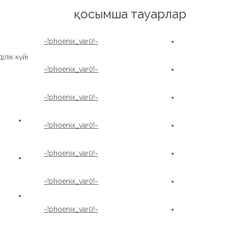
English
қосымша тауарлар
~!phoenix_var0!~
лік күйі:
~!phoenix_var0!~
~!phoenix_var0!~
~!phoenix_var0!~
~!phoenix_var0!~
~!phoenix_var0!~
~!phoenix_var0!~