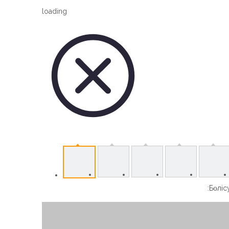
Vertical Slew Drive
loading
Worm Gear Slew Drive
Бөлісу