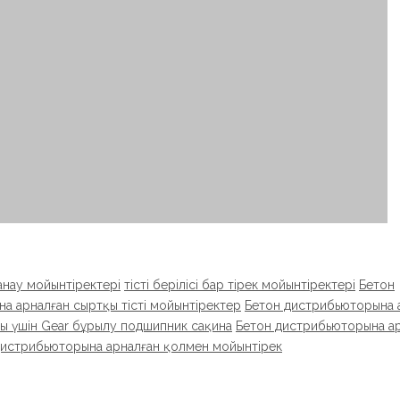
ғанау мойынтіректері
тісті берілісі бар тірек мойынтіректері
Бетон
а арналған сыртқы тісті мойынтіректер
Бетон дистрибьюторына 
ы үшін Gear бұрылу подшипник сақина
Бетон дистрибьюторына а
дистрибьюторына арналған қолмен мойынтірек