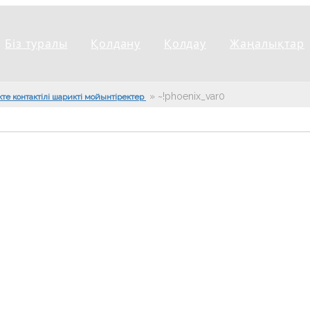
Біз туралы
Қолдану
Қолдау
Жаңалықтар
»
~!phoenix_var0!~
кте контактілі шарикті мойынтіректер