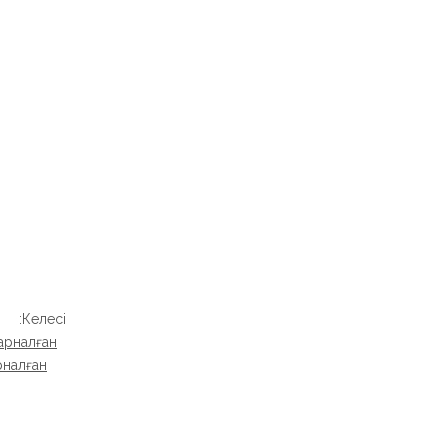
Келесі:
арналған
рналған