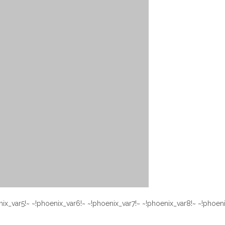
nix_var5!~ ~!phoenix_var6!~ ~!phoenix_var7!~ ~!phoenix_var8!~ ~!phoen