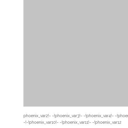
~!phoenix_var2!~ ~!phoenix_var3!~ ~!phoenix_var4!~ ~!phoe
~!phoenix_var10!~ ~!phoenix_var11!~ ~!phoenix_var12!~