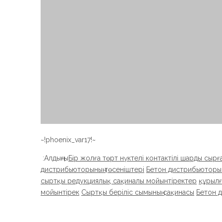
~!phoenix_var17!~
Алдыңғы:
Бір жолға төрт нүктелі контактілі шарды сыр
дистрибьюторының төсеніштері
Бетон дистрибьюторын
сыртқы редукциялық сақиналы мойынтіректер
құрылғ
мойынтірек
Сыртқы беріліс сымының сақинасы
Бетон 