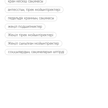
кран кескіш сақинасы
антесстық тірек мойынтіректері
педальдік кранның сақинасы
жеңіл подшипниктер
Жеңіл тірек мойынтіректері
Жеңіл сығылған мойынтіректер
соққылардың сақиналарын өлтірді