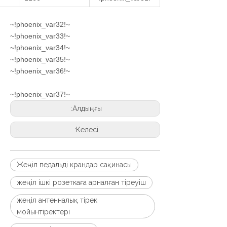
~!phoenix_var32!~
~!phoenix_var33!~
~!phoenix_var34!~
~!phoenix_var35!~
~!phoenix_var36!~
~!phoenix_var37!~
Алдыңғы:
Келесі:
Жеңіл педальді крандар сақинасы
жеңіл ішкі розеткаға арналған тіреуіш
жеңіл антенналық тірек
мойынтіректері