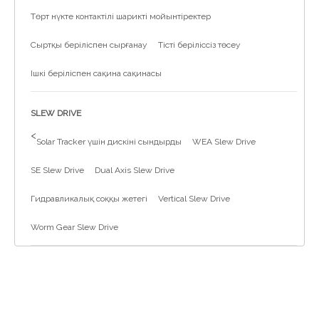
Төрт нүкте контактілі шарикті мойынтіректер
Сыртқы беріліспен сырғанау
Тісті беріліссіз төсеу
Ішкі беріліспен сақина сақинасы
SLEW DRIVE
>
Solar Tracker үшін дискіні сындырды
WEA Slew Drive
SE Slew Drive
Dual Axis Slew Drive
Гидравликалық соққы жетегі
Vertical Slew Drive
Worm Gear Slew Drive