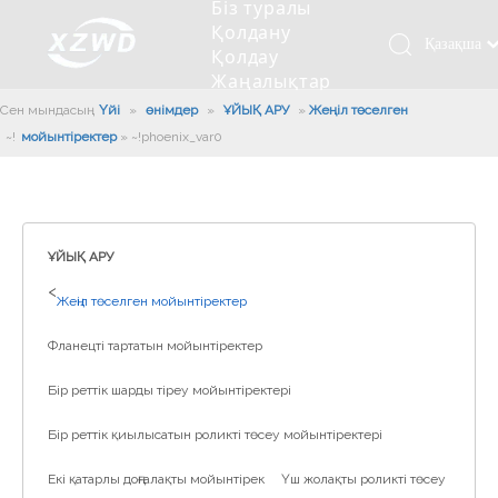
Біз туралы
Қолдану
Қазақша
Қолдау
Жаңалықтар
românesc
Бізбен
Сен мындасың:
Үйі
»
өнімдер
»
ҰЙЫҚ АРУ
»
Жеңіл төселген
Türk dili
хабарласыңыз
мойынтіректер
»
~!phoenix_var0!~
Tiếng Việt
Кесетін төсеу
Компания туралы мәлімет
Инженерлік машиналар
Мойынтіректерді орнату
Ұзындығы сақина
한국어
Кесетін көлік
Тарих
Балшықты тазалағыш
Тіректің қызмет етуі
Сызықты дискілер
日本語
Өндірістік қуаты
Толтыру машинасы
Тіректің тозуы
Компанияның мәдениеті
Italiano
ҰЙЫҚ АРУ
Deutsch
Сынақ жабдығы
Пісіру роботы
Өндіріс
Өнеркәсіп жаңалықтары
>
Жеңіл төселген мойынтіректер
Português
Сапа бақылауы
Жүк көлігімен соққы алған
Жүктеу
Español
Фланецті тартатын мойынтіректер
Куәлік
Автоматты орнату сызығы
Pусский
Бір реттік шарды тіреу мойынтіректері
Français
Паллетизация роботтары
العربية
Бір реттік қиылысатын роликті төсеу мойынтіректері
English
Екі қатарлы доңғалақты мойынтірек
Үш жолақты роликті төсеу