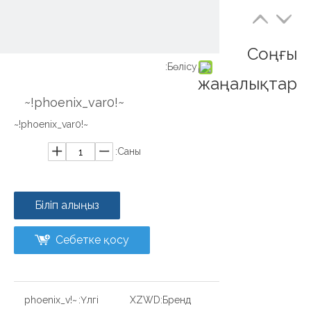
Соңғы
Бөлісу:
жаңалықтар
~!phoenix_var0!~
~!phoenix_var0!~
Саны:
Біліп алыңыз
Себетке қосу
~!phoenix_v
Үлгі:
XZWD
Бренд: