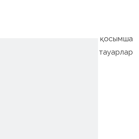
қосымша
тауарлар
~!phoenix_var0!~
~!phoenix_var0!~
~!phoenix_var0!~
~!phoenix_var0!~
~!phoenix_var0!~