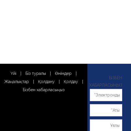
Үйі
|
Біз туралы
|
Өнімдер
|
БІЗБЕН
Жаңалықтар
|
Қолдану
|
Қолдау
|
ХАБАРЛАСЫҢЫЗ
Бізбен хабарласыңыз