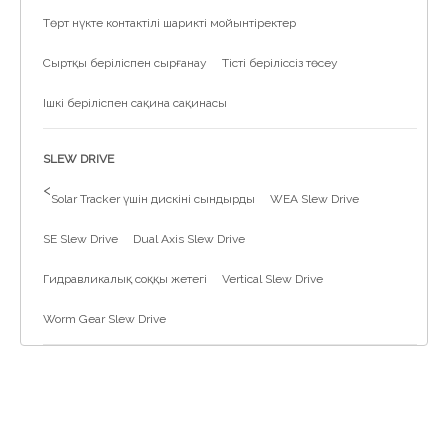
Төрт нүкте контактілі шарикті мойынтіректер
Сыртқы беріліспен сырғанау
Тісті беріліссіз төсеу
Ішкі беріліспен сақина сақинасы
SLEW DRIVE
>
Solar Tracker үшін дискіні сындырды
WEA Slew Drive
SE Slew Drive
Dual Axis Slew Drive
Гидравликалық соққы жетегі
Vertical Slew Drive
Worm Gear Slew Drive