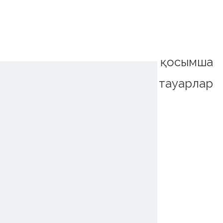
қосымша
тауарлар
~!phoenix_var0!~
~!phoenix_var0!~
~!phoenix_var0!~
~!phoenix_var0!~
~!phoenix_var0!~