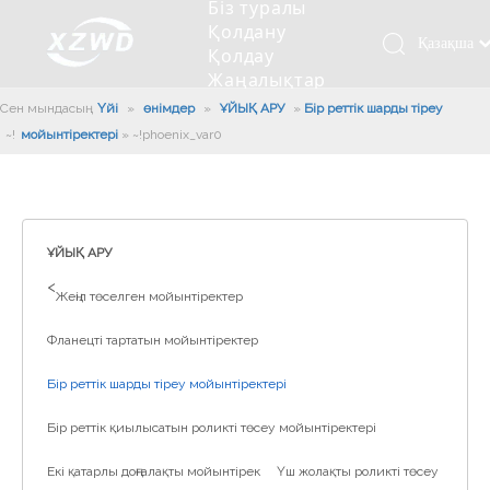
Біз туралы
Қолдану
Қазақша
Қолдау
Жаңалықтар
românesc
Бізбен
Сен мындасың:
Үйі
»
өнімдер
»
ҰЙЫҚ АРУ
»
Бір реттік шарды тіреу
Türk dili
хабарласыңыз
мойынтіректері
»
~!phoenix_var0!~
Tiếng Việt
Кесетін төсеу
Компания туралы мәлімет
Инженерлік машиналар
Мойынтіректерді орнату
Ұзындығы сақина
한국어
Кесетін көлік
Тарих
Балшықты тазалағыш
Тіректің қызмет етуі
Сызықты дискілер
日本語
Өндірістік қуаты
Толтыру машинасы
Тіректің тозуы
Компанияның мәдениеті
Italiano
ҰЙЫҚ АРУ
Deutsch
Сынақ жабдығы
Пісіру роботы
Өндіріс
Өнеркәсіп жаңалықтары
>
Жеңіл төселген мойынтіректер
Português
Сапа бақылауы
Жүк көлігімен соққы алған
Жүктеу
Español
Фланецті тартатын мойынтіректер
Куәлік
Автоматты орнату сызығы
Pусский
Бір реттік шарды тіреу мойынтіректері
Français
Паллетизация роботтары
العربية
Бір реттік қиылысатын роликті төсеу мойынтіректері
English
Екі қатарлы доңғалақты мойынтірек
Үш жолақты роликті төсеу