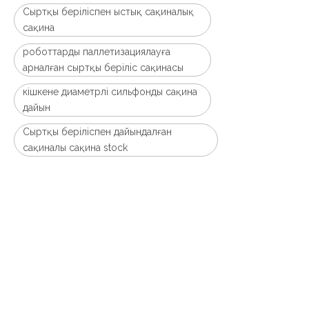
Сыртқы беріліспен ыстық сақиналық
сақина
роботтарды паллетизациялауға
арналған сыртқы беріліс сақинасы
кішкене диаметрлі сильфонды сақина
дайын
Сыртқы беріліспен дайындалған
сақиналы сақина stock