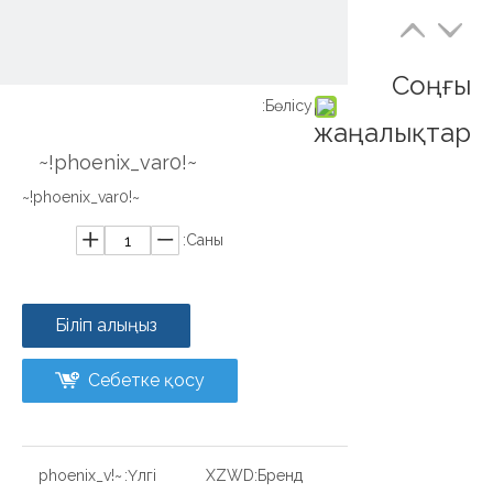
Соңғы
Бөлісу:
жаңалықтар
~!phoenix_var0!~
~!phoenix_var0!~
Саны:
Біліп алыңыз
Себетке қосу
~!phoenix_v
Үлгі:
XZWD
Бренд: