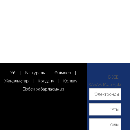
Үйі
|
Біз туралы
|
Өнімдер
|
БІЗБЕН
Жаңалықтар
|
Қолдану
|
Қолдау
|
ХАБАРЛАСЫҢЫЗ
Бізбен хабарласыңыз