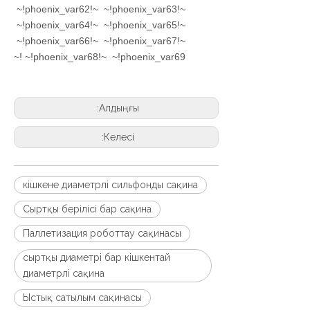
~!phoenix_var62!~ ~!phoenix_var63!~
~!phoenix_var64!~ ~!phoenix_var65!~
~!phoenix_var66!~ ~!phoenix_var67!~
~!phoenix_var68!~ ~!phoenix_var69!~
Алдыңғы:
Келесі:
кішкене диаметрлі сильфонды сақина
Сыртқы берілісі бар сақина
Паллетизация роботтау сақинасы
сыртқы диаметрі бар кішкентай
диаметрлі сақина
Ыстық сатылым сақинасы