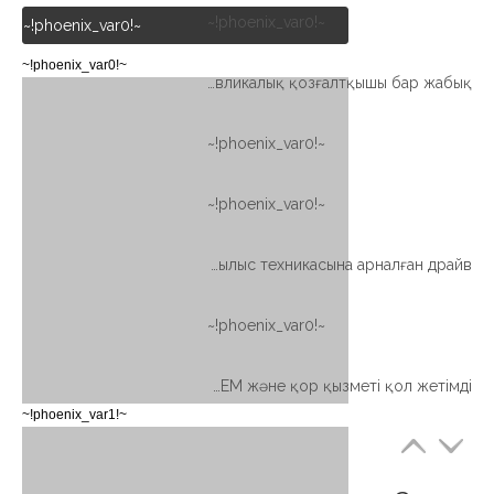
~!phoenix_var0!~
~!phoenix_var0!~
~!phoenix_var0!~
Tea14-86-BH-R DC электр қозғалтқышы және 50cc гидравликалық қозғалтқышы бар жабық
~!phoenix_var0!~
~!phoenix_var0!~
Ауыр түрі WEA сериялары Құрылыс техникасына арналған драйв
~!phoenix_var0!~
Құрылыс машиналарын ауыстыруға арналған ұйықтау дискісі және OEM және қор қызметі қол жетімді
~!phoenix_var1!~