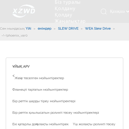
Біз туралы
Қолдану
Қазақша
Қолдау
Жаңалықтар
românesc
Бізбен
Сен мындасың:
Үйі
»
өнімдер
»
SLEW DRIVE
»
WEA Slew Drive
Türk dili
»
хабарласыңыз
~!phoenix_var0!~
Tiếng Việt
Кесетін төсеу
Компания туралы мәлімет
Инженерлік машиналар
Мойынтіректерді орнату
Ұзындығы сақина
한국어
Кесетін көлік
Тарих
Балшықты тазалағыш
Тіректің қызмет етуі
Сызықты дискілер
日本語
Өндірістік қуаты
Толтыру машинасы
Тіректің тозуы
Компанияның мәдениеті
Italiano
ҰЙЫҚ АРУ
Deutsch
Сынақ жабдығы
Пісіру роботы
Өндіріс
Өнеркәсіп жаңалықтары
>
Жеңіл төселген мойынтіректер
Português
Сапа бақылауы
Жүк көлігімен соққы алған
Жүктеу
Español
Фланецті тартатын мойынтіректер
Куәлік
Автоматты орнату сызығы
Pусский
Бір реттік шарды тіреу мойынтіректері
Français
Паллетизация роботтары
العربية
Бір реттік қиылысатын роликті төсеу мойынтіректері
English
Екі қатарлы доңғалақты мойынтірек
Үш жолақты роликті төсеу