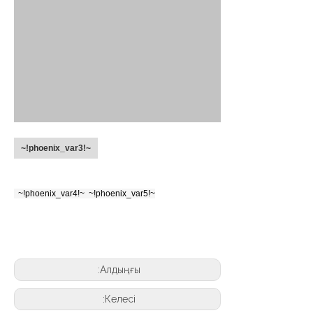
~!phoenix_var3!~
~!phoenix_var5!~
~!phoenix_var4!~
Алдыңғы:
Келесі: