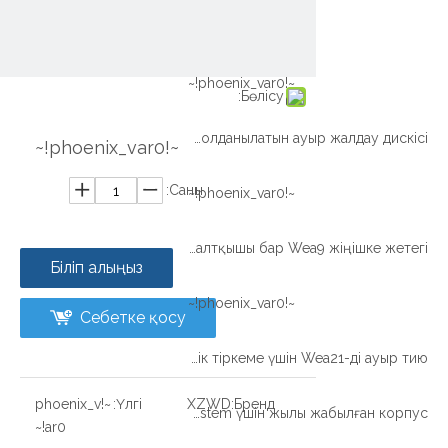
~!phoenix_var0!~
~!phoenix_var0!~
Бөлісу:
Платформалық көліктерде қолданылатын ауыр жалдау дискісі
~!phoenix_var0!~
Саны:
~!phoenix_var0!~
Машина қолдарына арналған гидравликалық қозғалтқышы бар Wea9 жіңішке жетегі
Біліп алыңыз
~!phoenix_var0!~
Себетке қосу
Модульдік тіркеме үшін Wea21-ді ауыр тию
~!phoenix_v
Үлгі:
XZWD
Бренд:
Solar Tracker Systeme Wea9-62-BH-R Syne Tracker System үшін жылы жабылған корпус
ar0!~