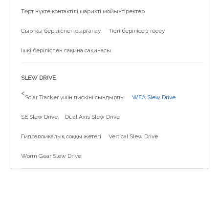
Төрт нүкте контактілі шарикті мойынтіректер
Сыртқы беріліспен сырғанау
Тісті беріліссіз төсеу
Ішкі беріліспен сақина сақинасы
SLEW DRIVE
>
Solar Tracker үшін дискіні сындырды
WEA Slew Drive
SE Slew Drive
Dual Axis Slew Drive
Гидравликалық соққы жетегі
Vertical Slew Drive
Worm Gear Slew Drive