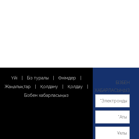
Үйі
|
Біз туралы
|
Өнімдер
|
БІЗБЕН
Жаңалықтар
|
Қолдану
|
Қолдау
|
ХАБАРЛАСЫҢЫЗ
Бізбен хабарласыңыз