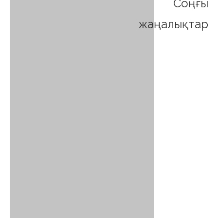
Соңғы
жаңалықтар