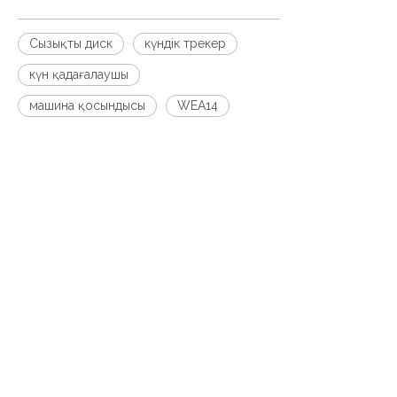
Сызықты диск
күндік трекер
күн қадағалаушы
машина қосындысы
WEA14