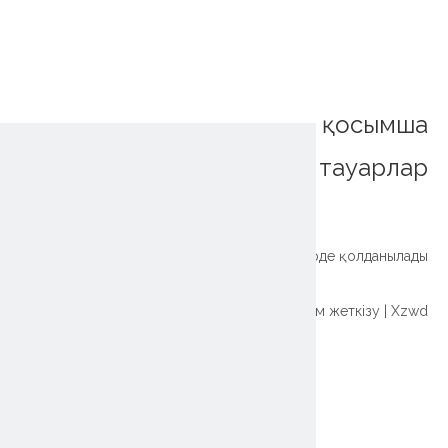
қосымша
тауарлар
~!phoenix_var0!~
Ауыр борышы xzwd-дің узворд-ұйқышылдық драйві көліктерде қолданылады
Өнеркәсіптік және OEM қосымшаларына арналған ұйықтаушы | Жылдам жеткізу | Xzwd
~!phoenix_var0!~
Екі құрт