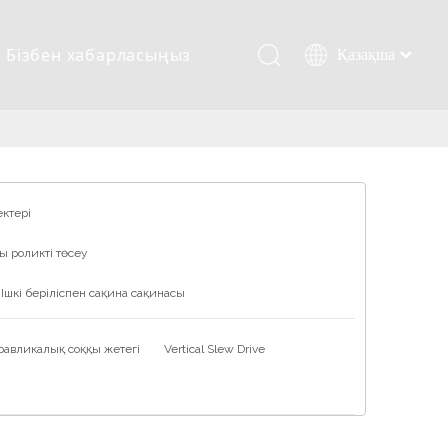
Бізбен хабарласыңыз
Қазақша
românesc
Türk dili
Tiếng Việt
한국어
日本語
ектері
Italiano
ы роликті төсеу
Deutsch
Português
Ішкі беріліспен сақина сақинасы
Español
Pусский
равликалық соққы жетегі
Vertical Slew Drive
Français
العربية
English