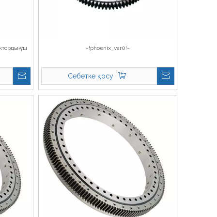
тордың үш
~!phoenix_var0!~
Себетке қосу