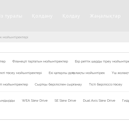
із туралы
Қолдану
Қолдау
Жаңалықтар
к мойынтіректері
ктер
Фланецті тартатын мойынтіректер
Бір реттік шарды тіреу мойынтір
икті төсеу мойынтіректері
Екі қатарлы доңғалақты мойынтірек
Үш жолақт
кті мойынтіректер
Сыртқы беріліспен сырғанау
Тісті беріліссіз төсеу
 сындырды
WEA Slew Drive
SE Slew Drive
Dual Axis Slew Drive
Гид