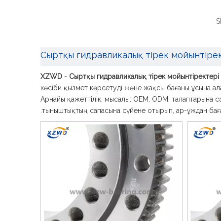
S
Сыртқы гидравликалық тірек мойынтіре
XZWD
-
Сыртқы гидравликалық тірек мойынтіректері
кәсіби қызмет көрсетуді және жақсы бағаны ұсына ал
Арнайы қажеттілік, мысалы: OEM, ODM, талаптарына с
тыныштықтың сапасына сүйене отырып, ар-ұждан баға