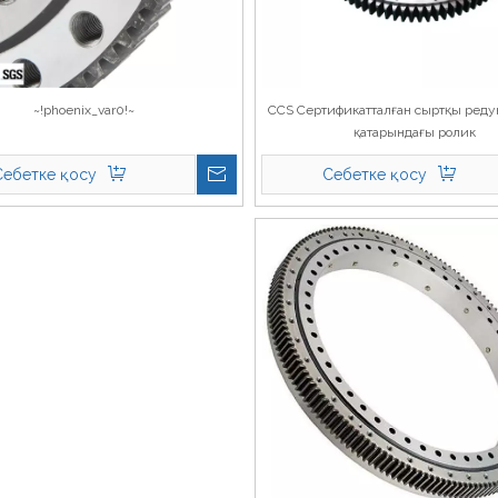
~!phoenix_var0!~
CCS Сертификатталған сыртқы редук
қатарындағы ролик
Себетке қосу
Себетке қосу