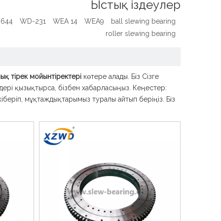
Ыстық іздеулер
0644
WD-231
WEA 14
WEA9
ball slewing bearing
roller slewing bearing
ық тірек мойынтіректері
көтере алады. Біз Сізге
дері қызықтырса, бізбен хабарласыңыз. Кеңестер:
іберіп, мұқтаждықтарымыз туралы айтып беріңіз. Біз