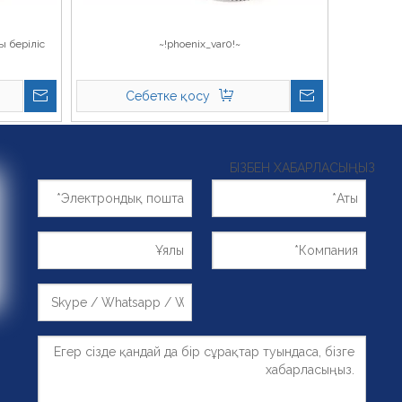
ы беріліс
~!phoenix_var0!~
Себетке қосу
БІЗБЕН ХАБАРЛАСЫҢЫЗ