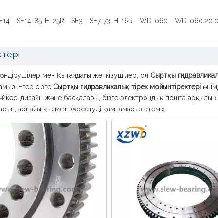
E14
SE14-85-H-25R
SE3
SE7-73-H-16R
WD-060
WD-060.20.
ктері
өндірушілер мен Қытайдағы жеткізушілер, ол
Сыртқы гидравликал
амыз. Егер сізге
Сыртқы гидравликалық тірек мойынтіректері
өнім
әйкес, дизайн және басқалары, бізге электрондық пошта арқылы ж
сын, арнайы қызмет көрсетуді қамтамасыз етеміз.