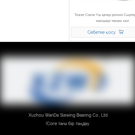
Tower Crane Үш қатар роликі Сыртқ
мөлшері төмен мот
Себетке қосу
Xuzhou WanDa Slewing Bearing Co., Ltd.
Сізге тағы бір таңдау!