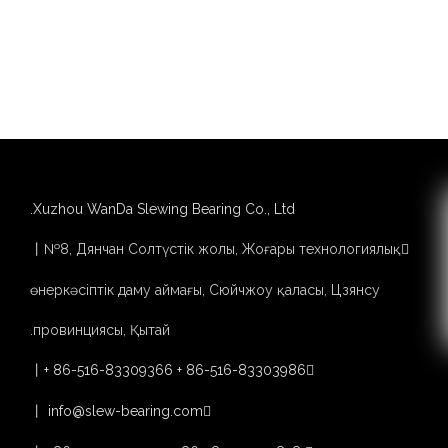
8
7
6
5
...
1
«
Xuzhou WanDa Slewing Bearing Co., Ltd.
丨№8, Дянчан Солтүстік жолы, Жоғары технологиялық

өнеркәсіптік даму аймағы, Сюйчжоу қаласы, Цзянсу
провинциясы, Қытай.
丨
+ 86-516-83309366 + 86-516-83303986

丨
info@slew-bearing.com
