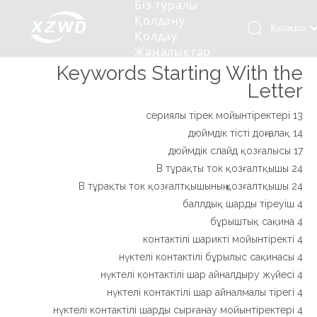
Біз туралы
Қолдану
Қазақша
Қолдау
Жаңалықтар
românesc
Бізбен
Keywords Starting With the
Türk dili
хабарласыңыз
Letter
Tiếng Việt
Кесетін төсеу
Компания туралы мәлімет
Инженерлік машиналар
Мойынтіректерді орнату
Ұзындығы сақина
한국어
13 сериялы тірек мойынтіректері
Кесетін көлік
Тарих
Балшықты тазалағыш
Тіректің қызмет етуі
Сызықты дискілер
日本語
14 дюймдік тісті доңғалақ
Өндірістік қуаты
Толтыру машинасы
Тіректің тозуы
Компанияның мәдениеті
17 дюймдік слайд қозғалысы
Italiano
24 В тұрақты ток қозғалтқышы
Deutsch
Сынақ жабдығы
Пісіру роботы
Өндіріс
Өнеркәсіп жаңалықтары
24 В тұрақты ток қозғалтқышының қозғалтқышы
Português
4 баллдық шарды тіреуіш
Сапа бақылауы
Жүк көлігімен соққы алған
Жүктеу
Español
4 бұрыштық сақина
Куәлік
Автоматты орнату сызығы
Pусский
4 контактілі шарикті мойынтіректі
Français
4 нүктелі контактілі бұрылыс сақинасы
Паллетизация роботтары
4 нүктелі контактілі шар айналдыру жүйесі
العربية
4 нүктелі контактілі шар айналмалы тірегі
English
4 нүктелі контактілі шарды сырғанау мойынтіректері