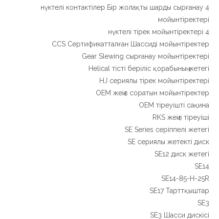
4 нүктелі контактілер Бір жолақты шарды сырғанау
мойынтіректері
4 нүктелі тірек мойынтіректері
CCS Сертификатталған Шассиді мойынтіректер
Gear Slewing сырғанау мойынтіректері
Helical тісті беріліс қорабының жетегі
HJ сериялы тірек мойынтіректері
OEM жеңіл соратын мойынтіректер
OEM тіреуішті сақина
RKS жеңіл тіреуіші
SE Series серіппелі жетегі
SE сериялы жетекті диск
SE12 диск жетегі
SE14
SE14-85-H-25R
SE17 Тарттқыштар
SE3
SE3 Шасси дискісі