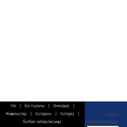
Үйі
|
Біз туралы
|
Өнімдер
|
Жаңалықтар
|
Қолдану
|
Қолдау
|
БІЗБЕН
Бізбен хабарласыңыз
ХАБАРЛАСЫҢЫЗ