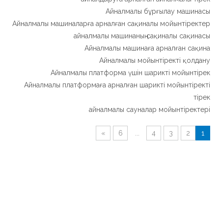
Айналмалы бұрғылау машинасы
Айналмалы машиналарға арналған сақиналы мойынтіректер
айналмалы машинаның сақиналы сақинасы
Айналмалы машинаға арналған сақина
Айналмалы мойынтіректі қолдану
Айналмалы платформа үшін шарикті мойынтірек
Айналмалы платформаға арналған шарикті мойынтіректі
тірек
айналмалы сауналар мойынтіректері
»
6
...
4
3
2
1