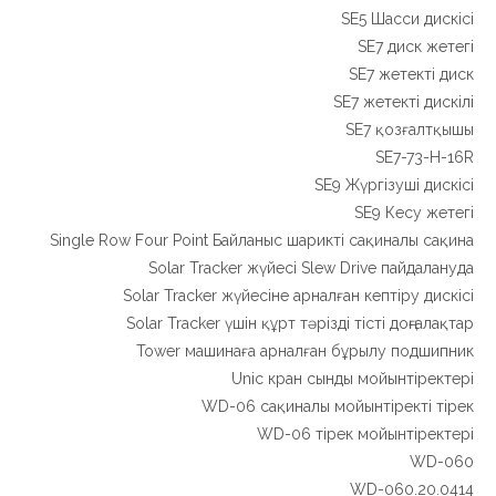
SE5 Шасси дискісі
SE7 диск жетегі
SE7 жетекті диск
SE7 жетекті дискілі
SE7 қозғалтқышы
SE7-73-H-16R
SE9 Жүргізуші дискісі
SE9 Кесу жетегі
Single Row Four Point Байланыс шарикті сақиналы сақина
Solar Tracker жүйесі Slew Drive пайдалануда
Solar Tracker жүйесіне арналған кептіру дискісі
Solar Tracker үшін құрт тәрізді тісті доңғалақтар
Tower машинаға арналған бұрылу подшипник
Unic кран сынды мойынтіректері
WD-06 сақиналы мойынтіректі тірек
WD-06 тірек мойынтіректері
WD-060
WD-060.20.0414