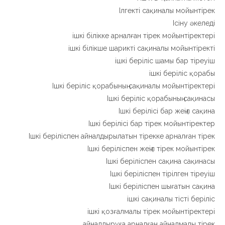
Ілгекті сақиналы мойынтірек
Ісіну әкеледі
ішкі білікке арналған тірек мойынтіректері
ішкі білікше шарикті сақиналы мойынтіректі
ішкі беріліс шамы бар тіреуіш
ішкі беріліс қорабы
Ішкі беріліс қорабының сақиналы мойынтіректері
Ішкі беріліс қорабының сақинасы
Ішкі берілісі бар жеңіл сақина
Ішкі берілісі бар тірек мойынтіректер
Ішкі беріліспен айналдырылатын тірекке арналған тірек
Ішкі беріліспен жеңіл тірек мойынтірек
Ішкі беріліспен сақина сақинасы
Ішкі беріліспен тірілген тіреуіш
Ішкі беріліспен шығатын сақина
ішкі сақиналы тісті беріліс
ішкі қозғалмалы тірек мойынтіректері
айналдыруға арналған айналмалы тірек