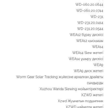
WD-060.20.0644
WD-060.20.0744
WD-231
WD-231.20.0414
WD-231.20.0544
WEA12 бұрау дискісі
WEA12 қысқышы
WEA14
WEA14 Slew жетегі
WEA14 ұшыру дискісі
WEA9
WEA9 диск жетегі
Worm Gear Solar Tracking жүйесіне арналған драйвты
сындырды
Xuzhou Wanda Slewing мойынтіректері
XZWD жетегі
Xzwd Жуынатын подшипник
XZWD қайнатпа жетегі